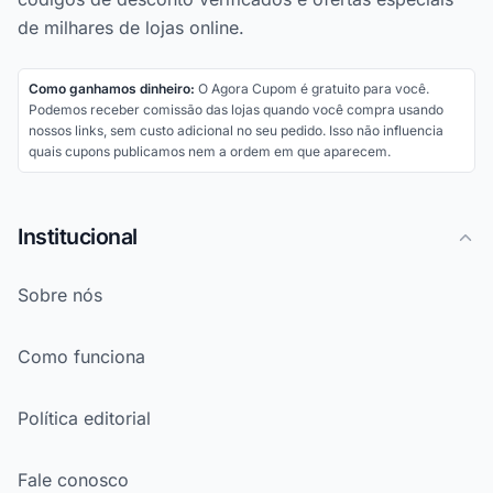
de milhares de lojas online.
Como ganhamos dinheiro:
O Agora Cupom é gratuito para você.
Podemos receber comissão das lojas quando você compra usando
nossos links, sem custo adicional no seu pedido. Isso não influencia
quais cupons publicamos nem a ordem em que aparecem.
Institucional
Sobre nós
Como funciona
Política editorial
Fale conosco