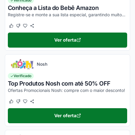
Verificado
Conheça a Lista do Bebê Amazon
Registre-se e monte a sua lista especial, garantindo muitos descontos.
Este cupom funcionou
Este cupom não funcionou
Ver oferta
Nosh
Verificado
Top Produtos Nosh com até 50% OFF
Ofertas Promocionais Nosh: compre com o maior desconto!
Este cupom funcionou
Este cupom não funcionou
Ver oferta