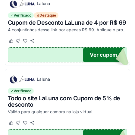
Laluna
Verificado
Destaque
Cupom de Desconto LaLuna de 4 por R$ 69
4 conjuntinhos desse link por apenas R$ 69. Aplique o promocode no carrinho e aproveite!
Este cupom funcionou
Este cupom não funcionou
Ver cupom
69
Laluna
Verificado
Todo o site LaLuna com Cupom de 5% de
desconto
Válido para qualquer compra na loja virtual.
Este cupom funcionou
Este cupom não funcionou