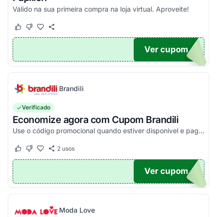
Válido na sua primeira compra na loja virtual. Aproveite!
Este cupom funcionou
Este cupom não funcionou
Ver cupom
NDO
Brandili
Verificado
Economize agora com Cupom Brandili
Use o código promocional quando estiver disponível e pague menos nos seus produtos.
2
usos
Este cupom funcionou
Este cupom não funcionou
Ver cupom
TICO
Moda Love