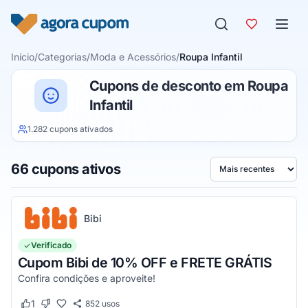
Pular para o conteúdo
Início
/
Categorias
/
Moda e Acessórios
/
Roupa Infantil
Cupons de desconto em Roupa
Infantil
1.282 cupons ativados
66 cupons ativos
Ordenar por
Bibi
Verificado
Cupom Bibi de 10% OFF e FRETE GRÁTIS
Confira condições e aproveite!
1
852
usos
Este cupom funcionou
Este cupom não funcionou