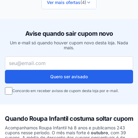
Ver mais ofertas
(4)
Avise quando sair cupom novo
Um e-mail só quando houver cupom novo desta loja. Nada
mais.
Seu e-mail
Quero ser avisado
Concordo em receber avisos de cupom desta loja por e-mail.
Quando Roupa Infantil costuma soltar cupom
Acompanhamos Roupa Infantil há 8 anos e publicamos 243
cupons nesse período. O mês mais forte é
outubro
, com 39
cupons. A média de desconto dos cupons percentuais é de