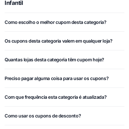
Infantil
Como escolho o melhor cupom desta categoria?
Os cupons desta categoria valem em qualquer loja?
Quantas lojas desta categoria têm cupom hoje?
Preciso pagar alguma coisa para usar os cupons?
Com que frequência esta categoria é atualizada?
Como usar os cupons de desconto?