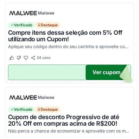
Malwee
Verificado
Destaque
Compre itens dessa seleção com 5% Off
utilizando um Cupom!
Aplique seu código dentro do seu carrinho e aproveite com vantagens simplesmente incríveis!
34
usos
Este cupom funcionou
Este cupom não funcionou
Ver cupom
A5
Malwee
Verificado
Destaque
Cupom de desconto Progressivo de até
20% Off em compras acima de R$200!
Não perca a chance de economizar e aproveite com os melhores descontos agora mesmo! Somente nessa seleção!