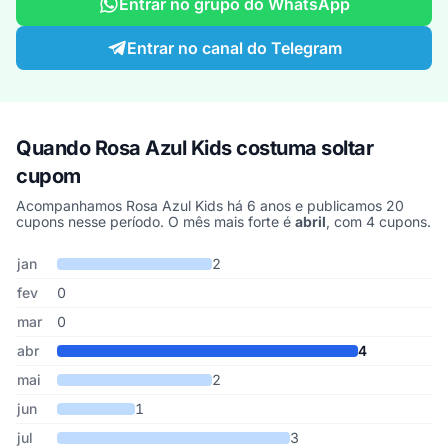
Entrar no grupo do WhatsApp
Entrar no canal do Telegram
Quando Rosa Azul Kids costuma soltar
cupom
Acompanhamos Rosa Azul Kids há 6 anos e publicamos 20
cupons nesse período. O mês mais forte é
abril
, com 4 cupons.
Cupons de Rosa Azul Kids publicados por mês, somando os últim
Mês
Cupons publicados
Desconto médio
jan
2
fev
0
mar
0
abr
4
mai
2
jun
1
jul
3