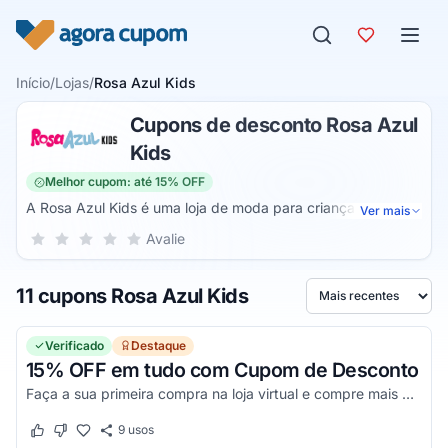
Pular para o conteúdo
Início
/
Lojas
/
Rosa Azul Kids
Cupons de desconto Rosa Azul
Kids
Melhor cupom: até 15% OFF
A Rosa Azul Kids é uma loja de moda para crianças que
Ver mais
especializou-se em vender conjuntos para meninos e
Sua nota para Rosa Azul Kids, de 1 a 5 estrelas
Avalie
1 estrela
2 estrelas
3 estrelas
4 estrelas
5 estrelas
meninas. O catálogo tem peças da estação verão e inverno
nos tamanhos recém-nascidos até tamanho 12. A loja tem
11 cupons Rosa Azul Kids
parceria com variadas marcas como a EX Kids Body, JD
Ordenar por
Kids, KP Kids, LK Body, LK Kids, Mia Body e VS Kids.
Verificado
Destaque
15% OFF em tudo com Cupom de Desconto
Faça a sua primeira compra na loja virtual e compre mais barato usando o voucher. Aproveite!
9
usos
Este cupom funcionou
Este cupom não funcionou