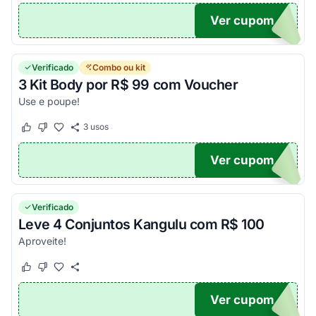
Ver cupom
MPRA
Verificado
Combo ou kit
3 Kit Body por R$ 99 com Voucher
Use e poupe!
3
usos
Este cupom funcionou
Este cupom não funcionou
Ver cupom
99
Verificado
Leve 4 Conjuntos Kangulu com R$ 100
Aproveite!
Este cupom funcionou
Este cupom não funcionou
Ver cupom
00