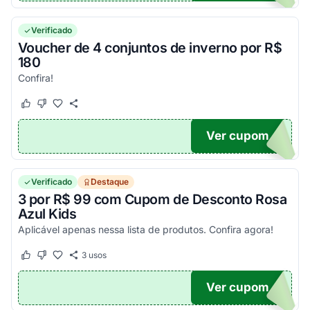
Verificado
Voucher de 4 conjuntos de inverno por R$
180
Confira!
Este cupom funcionou
Este cupom não funcionou
Ver cupom
80
Verificado
Destaque
3 por R$ 99 com Cupom de Desconto Rosa
Azul Kids
Aplicável apenas nessa lista de produtos. Confira agora!
3
usos
Este cupom funcionou
Este cupom não funcionou
Ver cupom
99