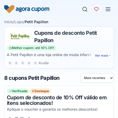
Pular para o conteúdo
Início
/
Lojas
/
Petit Papillon
Cupons de desconto Petit
Papillon
Melhor cupom: até 10% OFF
A Petit Papillon é uma loja online de moda infantil. Dessa
Ver mais
forma, você pode adquirir produtos como calçados, bolsa
Sua nota para Petit Papillon, de 1 a 5 estrelas
Avalie
1 estrela
2 estrelas
3 estrelas
4 estrelas
5 estrelas
maternidade, cuecas e calcinhas (kit desfralde), moda
praia, pijamas, brinquedos, enxoval de bebê, carrinho de
8 cupons Petit Papillon
bebê, skip hop, passeio, sling mei tai, protetores de
Ordenar por
pescoço, roupas, acessórios e itens para batizado.
Verificado
Destaque
Cupom de desconto de 10% Off válido em
itens selecionados!
Aplique o voucher e garanta os melhores descontos!