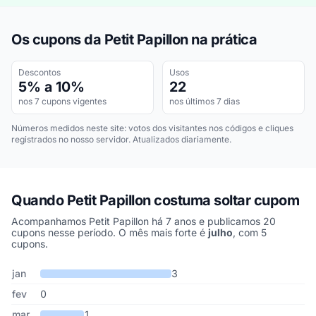
Os cupons da Petit Papillon na prática
Descontos
Usos
5% a 10%
22
nos 7 cupons vigentes
nos últimos 7 dias
Números medidos neste site: votos dos visitantes nos códigos e cliques
registrados no nosso servidor. Atualizados diariamente.
Quando Petit Papillon costuma soltar cupom
Acompanhamos Petit Papillon há 7 anos e publicamos 20
cupons nesse período. O mês mais forte é
julho
, com 5
cupons.
Cupons de Petit Papillon publicados por mês, somando os últimos
Mês
Cupons publicados
Desconto médio
jan
3
fev
0
mar
1