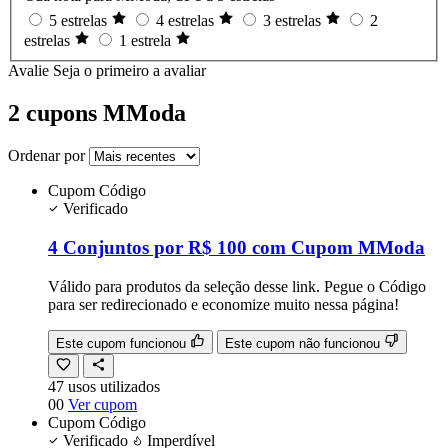
5 estrelas
4 estrelas
3 estrelas
2
estrelas
1 estrela
Avalie
Seja o primeiro a avaliar
2 cupons MModa
Ordenar por
Cupom
Código
Verificado
4 Conjuntos por R$ 100 com Cupom MModa
Válido para produtos da seleção desse link. Pegue o Código
para ser redirecionado e economize muito nessa página!
Este cupom funcionou
Este cupom não funcionou
47
usos
utilizados
00
Ver cupom
Cupom
Código
Verificado
Imperdível