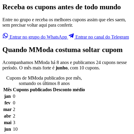
Receba os cupons antes de todo mundo
Entre no grupo e receba os melhores cupons assim que eles saem,
sem precisar voltar aqui para conferir.
Entrar no grupo do WhatsApp
Entrar no canal do Telegram
Quando MModa costuma soltar cupom
Acompanhamos MModa há 8 anos e publicamos 24 cupons nesse
período. O mês mais forte é
junho
, com 10 cupons.
Cupons de MModa publicados por mês,
somando os últimos 8 anos
Mês
Cupons publicados
Desconto médio
jan
0
fev
0
mar
2
abr
2
mai
3
jun
10