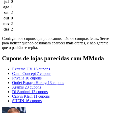
jul
0
ago
1
set
2
out
0
nov
2
dez
2
Contagem de cupons que publicamos, não de compras feitas. Serve
para indicar quando costumam aparecer mais ofertas, e não garante
que o padrão se repita.
Cupons de lojas parecidas com MModa
Extreme UV
16 cupons
Canal Concept
7 cupons
Privalia
10 cupons
Outlet Espaço Hering
13 cupons
Aramis
23 cupons
Di Santinni
13 cupons
Calvin Klein
11 cupons
SHEIN
16 cupons