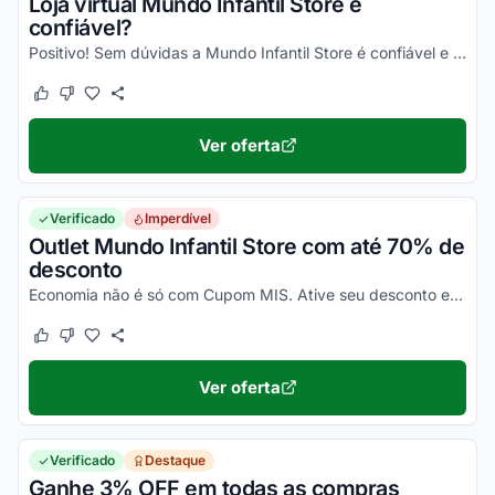
Loja virtual Mundo Infantil Store é
confiável?
Positivo! Sem dúvidas a Mundo Infantil Store é confiável e segura para compras online. Basta conferir no Reclame Aqui Mundo Infantil Store, ler as respostas da empresa e aprovação...
Este cupom funcionou
Este cupom não funcionou
Ver oferta
Verificado
Imperdível
Outlet Mundo Infantil Store com até 70% de
desconto
Economia não é só com Cupom MIS. Ative seu desconto e confira as top ofertas Mundo Infantil Store.
Este cupom funcionou
Este cupom não funcionou
Ver oferta
Verificado
Destaque
Ganhe 3% OFF em todas as compras