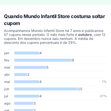
Quando Mundo Infantil Store costuma soltar
cupom
Acompanhamos Mundo Infantil Store há 7 anos e publicamos
57 cupons nesse período. O mês mais forte é
outubro
, com 12
cupons. Em dezembro nunca saiu nenhum. A média de
desconto dos cupons percentuais é de 29%.
Cupons de Mundo Infantil Store publicados por mês, somando os 
Mês
Cupons publicados
Desconto médio
jan
4
fev
9
mar
5
abr
2
mai
4
7%
jun
10
jul
4
37%
ago
3
set
3