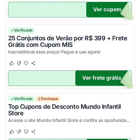
Ver cupom
120
Verificado
25 Conjuntos de Verão por R$ 399 + Frete
Grátis com Cupom MIS
Inacreditável esse preço! Pegue e use agora!
Este cupom funcionou
Este cupom não funcionou
Ver frete grátis
399
Verificado
Destaque
Top Cupons de Desconto Mundo Infantil
Store
Acesse o site Mundo Infantil Store e confira as oportunidades do dia. Se tiver algum Cupom MIS, ele está em destaque no site. Confira!
Este cupom funcionou
Este cupom não funcionou