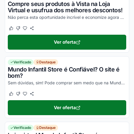
Compre seus produtos à Vista na Loja
Virtual e usufrua dos melhores descontos!
Não perca esta oportunidade incrível e economize agora mesmo nas suas compras online!
Este cupom funcionou
Este cupom não funcionou
Ver oferta
Verificado
Destaque
Mundo Infantil Store é Confiável? O site é
bom?
Sem dúvidas, sim! Pode comprar sem medo que na Mundo Infantil Store só tem produto bom e barato. Ative seu desconto MIS e confira!
Este cupom funcionou
Este cupom não funcionou
Ver oferta
Verificado
Destaque