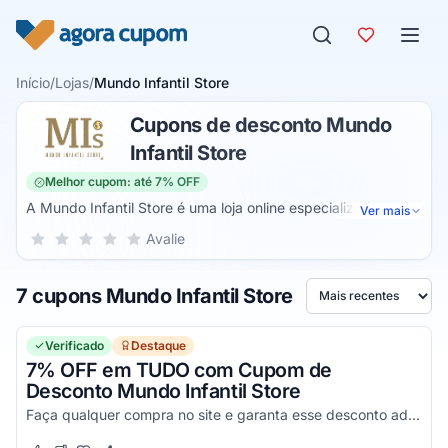
Pular para o conteúdo
Início
/
Lojas
/
Mundo Infantil Store
Cupons de desconto Mundo
Infantil Store
Melhor cupom: até 7% OFF
A Mundo Infantil Store é uma loja online especializada em
Ver mais
vendas de produtos infantis. A empresa é mais focada no
Sua nota para Mundo Infantil Store, de 1 a 5 estrelas
Avalie
1 estrela
2 estrelas
3 estrelas
4 estrelas
5 estrelas
ramo do vestuário, comercializando diversas peças de
roupas infantis. Porém, é possível também achar na loja
7 cupons Mundo Infantil Store
acessórios de higiene e até mesmo roupas para adultos com
Ordenar por
tema juvenil.
Verificado
Destaque
7% OFF em TUDO com Cupom de
Desconto Mundo Infantil Store
Faça qualquer compra no site e garanta esse desconto adicional com esse voucher. Pegue e aproveite agora!