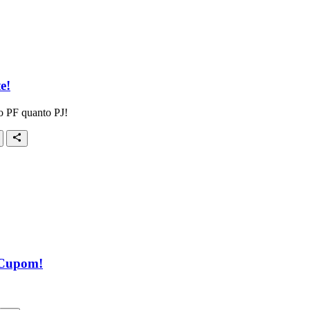
e!
to PF quanto PJ!
 Cupom!