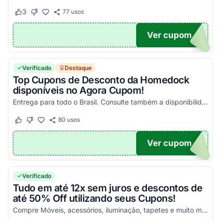
3
77
usos
Este cupom funcionou
Este cupom não funcionou
Ver cupom
DO50
Verificado
Destaque
Top Cupons de Desconto da Homedock
disponíveis no Agora Cupom!
Entrega para todo o Brasil. Consulte também a disponibilidade de montagem grátis. Sempre que houver um código promocional, ele estará aqui no Agora Cupom!
80
usos
Este cupom funcionou
Este cupom não funcionou
Ver cupom
TICO
Verificado
Tudo em até 12x sem juros e descontos de
até 50% Off utilizando seus Cupons!
Compre Móveis, acessórios, iluminação, tapetes e muito mais utilizando seus códigos e economizando!