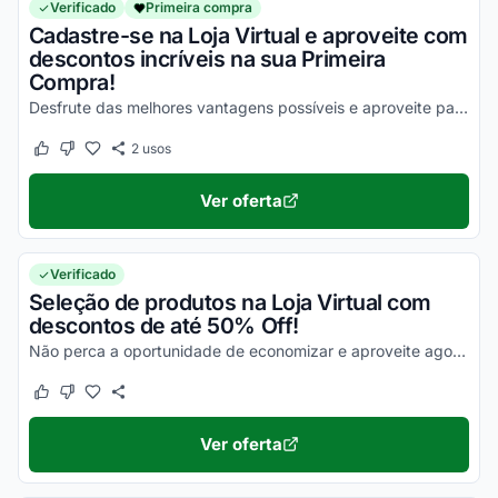
Verificado
Primeira compra
Cadastre-se na Loja Virtual e aproveite com
descontos incríveis na sua Primeira
Compra!
Desfrute das melhores vantagens possíveis e aproveite para economizar nas suas compras agora mesmo!
2
usos
Este cupom funcionou
Este cupom não funcionou
Ver oferta
Verificado
Seleção de produtos na Loja Virtual com
descontos de até 50% Off!
Não perca a oportunidade de economizar e aproveite agora mesmo com milhares de vantagens!
Este cupom funcionou
Este cupom não funcionou
Ver oferta