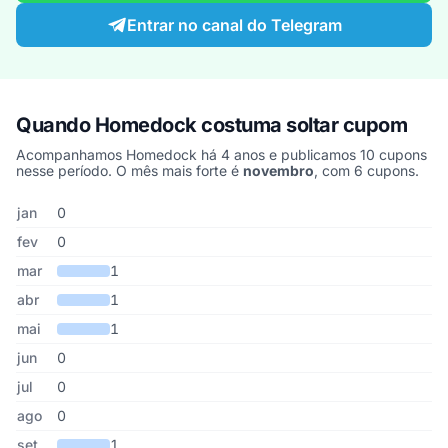
Entrar no canal do Telegram
Quando Homedock costuma soltar cupom
Acompanhamos Homedock há 4 anos e publicamos 10 cupons
nesse período. O mês mais forte é
novembro
, com 6 cupons.
Cupons de Homedock publicados por mês, somando os últimos 4
Mês
Cupons publicados
Desconto médio
jan
0
fev
0
mar
1
abr
1
mai
1
jun
0
jul
0
ago
0
set
1