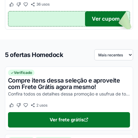
36
usos
Este cupom funcionou
Este cupom não funcionou
Ver cupom
TICO
5 ofertas Homedock
Ordenar por
Verificado
Compre itens dessa seleção e aproveite
com Frete Grátis agora mesmo!
Confira todos os detalhes dessa promoção e usufrua de todos os seus descontos!
2
usos
Este cupom funcionou
Este cupom não funcionou
Ver frete grátis