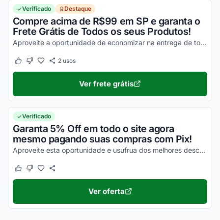
Verificado
Destaque
Compre acima de R$99 em SP e garanta o
Frete Grátis de Todos os seus Produtos!
Aproveite a oportunidade de economizar na entrega de todos os seus produtos e usufrua desta vantagem agora mesmo!
2
usos
Este cupom funcionou
Este cupom não funcionou
Ver frete grátis
Verificado
Garanta 5% Off em todo o site agora
mesmo pagando suas compras com Pix!
Aproveite esta oportunidade e usufrua dos melhores descontos em todas as suas compras online agora mesmo!
Este cupom funcionou
Este cupom não funcionou
Ver oferta