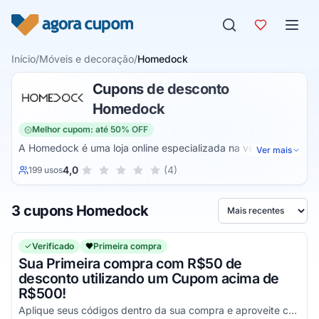
Pular para o conteúdo
Início
/
Móveis e decoração
/
Homedock
Cupons de desconto
Homedock
Melhor cupom: até 50% OFF
A Homedock é uma loja online especializada na venda de
Ver mais
artigos mobiliários para a sua casa. Assim, você consegue
Sua nota para Homedock, de 1 a 5 estrelas
4,0
(4)
199 usos
1 estrela
2 estrelas
3 estrelas
4 estrelas
5 estrelas
adquirir o que há de melhor para sua casa. Além disso, a
loja também vende produtos de iluminação, tapetes,
3 cupons Homedock
acessórios e muito mais.
Ordenar por
Verificado
Primeira compra
Sua Primeira compra com R$50 de
desconto utilizando um Cupom acima de
R$500!
Aplique seus códigos dentro da sua compra e aproveite com os melhores descontos agora mesmo!