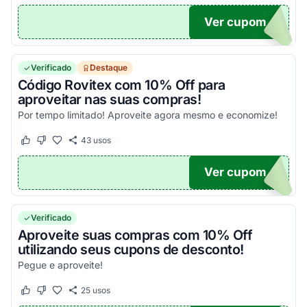
Ver cupom
10
Verificado
Destaque
Código Rovitex com 10% Off para
aproveitar nas suas compras!
Por tempo limitado! Aproveite agora mesmo e economize!
43
usos
Este cupom funcionou
Este cupom não funcionou
Ver cupom
NDO
Verificado
Aproveite suas compras com 10% Off
utilizando seus cupons de desconto!
Pegue e aproveite!
25
usos
Este cupom funcionou
Este cupom não funcionou