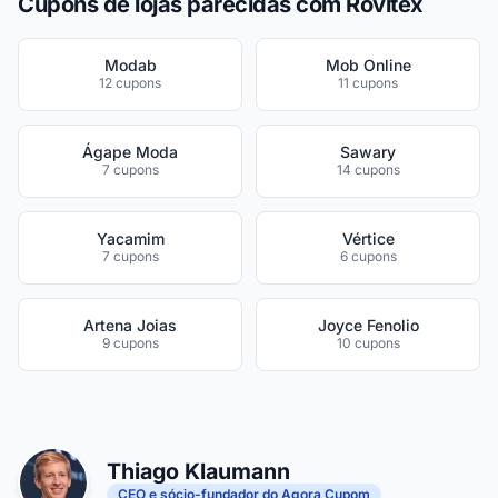
Cupons de lojas parecidas com Rovitex
Modab
Mob Online
12 cupons
11 cupons
Ágape Moda
Sawary
7 cupons
14 cupons
Yacamim
Vértice
7 cupons
6 cupons
Artena Joias
Joyce Fenolio
9 cupons
10 cupons
Thiago Klaumann
CEO e sócio-fundador do Agora Cupom