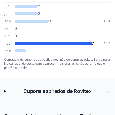
jun
2
jul
2
ago
3
10%
set
0
out
0
nov
7
43%
dez
1
Contagem de cupons que publicamos, não de compras feitas. Serve para
indicar quando costumam aparecer mais ofertas, e não garante que o
padrão se repita.
Cupons expirados de Rovitex