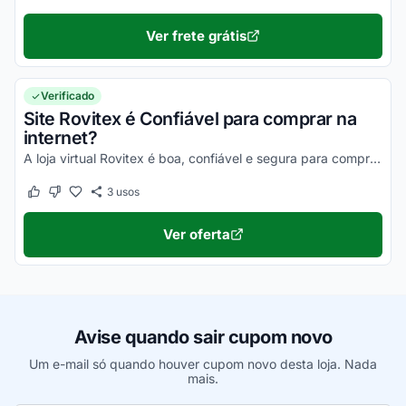
Ver frete grátis
Verificado
Site Rovitex é Confiável para comprar na
internet?
A loja virtual Rovitex é boa, confiável e segura para compras online. Pesquise, confira os comentários e constate!
3
usos
Este cupom funcionou
Este cupom não funcionou
Ver oferta
Avise quando sair cupom novo
Um e-mail só quando houver cupom novo desta loja. Nada
mais.