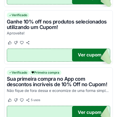
Verificado
Ganhe 10% off nos produtos selecionados
utilizando um Cupom!
Aproveite!
Este cupom funcionou
Este cupom não funcionou
Ver cupom
ROVI
Verificado
Primeira compra
Sua primeira compra no App com
descontos incríveis de 10% Off no Cupom!
Não fique de fora dessa e economize de uma forma simples nas suas compras!
5
usos
Este cupom funcionou
Este cupom não funcionou
Ver cupom
PP