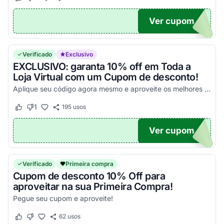
Este cupom funcionou
Este cupom não funcionou
Ver cupom
E10
Verificado
Exclusivo
EXCLUSIVO: garanta 10% off em Toda a
Loja Virtual com um Cupom de desconto!
Aplique seu código agora mesmo e aproveite os melhores valores em todas as suas compras online ainda hoje!
1
195
usos
Este cupom funcionou
Este cupom não funcionou
Ver cupom
10
Verificado
Primeira compra
Cupom de desconto 10% Off para
aproveitar na sua Primeira Compra!
Pegue seu cupom e aproveite!
62
usos
Este cupom funcionou
Este cupom não funcionou