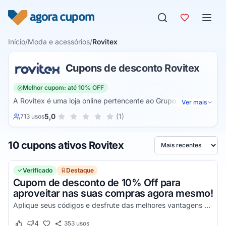
Pular para o conteúdo
Início
/
Moda e acessórios
/
Rovitex
Cupons de desconto Rovitex
Melhor cupom: até 10% OFF
A Rovitex é uma loja online pertencente ao Grupo Rovitex,
Ver mais
uma empresa têxtil especializada na produção e
Sua nota para Rovitex, de 1 a 5 estrelas
5,0
(1)
713 usos
1 estrela
2 estrelas
3 estrelas
4 estrelas
5 estrelas
comercialização de peças de vestuário. Em sua loja é
possível encontrar uma grande variedade de peças
10 cupons ativos Rovitex
feminina, masculina, juvenil e infantil, além de itens como
Ordenar por
calçados, acessórios e moda plus size.
Verificado
Destaque
Cupom de desconto de 10% Off para
aproveitar nas suas compras agora mesmo!
Aplique seus códigos e desfrute das melhores vantagens com facilidade!
4
353
usos