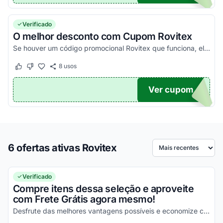
Verificado
O melhor desconto com Cupom Rovitex
Se houver um código promocional Rovitex que funciona, ele estará aqui na nossa página. Pegue o voucher e confira agora!
8
usos
Este cupom funcionou
Este cupom não funcionou
Ver cupom
TICO
6 ofertas ativas Rovitex
Ordenar por
Verificado
Compre itens dessa seleção e aproveite
com Frete Grátis agora mesmo!
Desfrute das melhores vantagens possíveis e economize com facilidade nas suas compras!