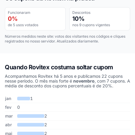
Funcionaram
Descontos
0%
10%
de 5 usos votados
nos 9 cupons vigentes
Números medidos neste site: votos dos visitantes nos códigos e cliques
registrados no nosso servidor. Atualizados diariamente.
Quando Rovitex costuma soltar cupom
Acompanhamos Rovitex há 5 anos e publicamos 22 cupons
nesse período. O mês mais forte é
novembro
, com 7 cupons. A
média de desconto dos cupons percentuais é de 20%.
Cupons de Rovitex publicados por mês, somando os últimos 5 an
Mês
Cupons publicados
Desconto médio
jan
1
fev
0
mar
2
abr
2
mai
2