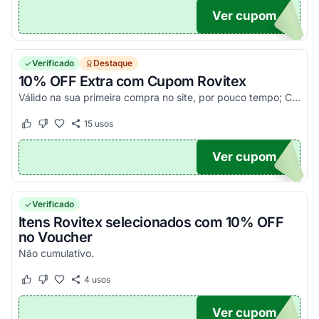
Ver cupom
RA
Verificado
Destaque
10% OFF Extra com Cupom Rovitex
Válido na sua primeira compra no site, por pouco tempo; Corra!
15
usos
Este cupom funcionou
Este cupom não funcionou
Ver cupom
10
Verificado
Itens Rovitex selecionados com 10% OFF
no Voucher
Não cumulativo.
4
usos
Este cupom funcionou
Este cupom não funcionou
Ver cupom
XBF