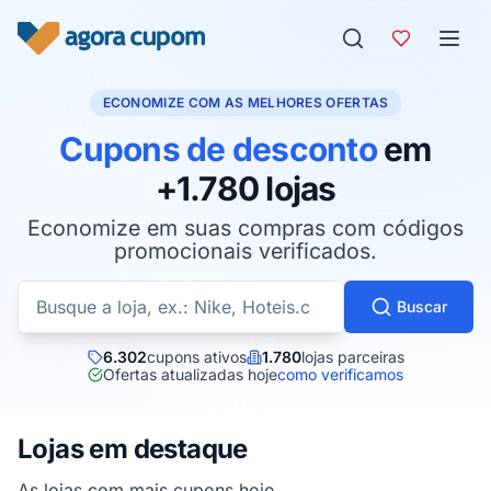
Pular para o conteúdo
ECONOMIZE COM AS MELHORES OFERTAS
Cupons de desconto
em
+1.780 lojas
Economize em suas compras com códigos
promocionais verificados.
Buscar cupons por loja
Buscar
6.302
cupons ativos
1.780
lojas parceiras
Ofertas atualizadas hoje
como verificamos
Lojas em destaque
As lojas com mais cupons hoje.