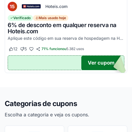
15
Hoteis.com
Verificado
Mais usado hoje
6% de desconto em qualquer reserva na
Hoteis.com
Aplique este código em sua reserva de hospedagem na Hoteis.com para obter 6% de desconto em estabelecimentos participantes da promoção.
12
5
71% funcionou
5.382
usos
Este cupom funcionou
Este cupom não funcionou
Ver cupom
POM6
Categorias de cupons
Escolha a categoria e veja os cupons.