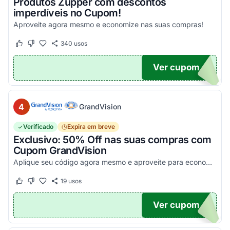
Produtos Zupper com descontos
imperdíveis no Cupom!
Aproveite agora mesmo e economize nas suas compras!
340
usos
Este cupom funcionou
Este cupom não funcionou
Ver cupom
.
4
GrandVision
Verificado
Expira em breve
Exclusivo: 50% Off nas suas compras com
Cupom GrandVision
Aplique seu código agora mesmo e aproveite para economizar! Válido em par completo (Armação + Lente)!
19
usos
Este cupom funcionou
Este cupom não funcionou
Ver cupom
OM50