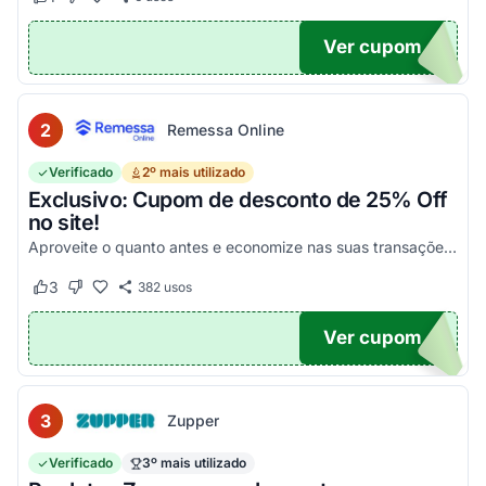
Este cupom funcionou
Este cupom não funcionou
Ver cupom
POM6
2
Remessa Online
Verificado
2º mais utilizado
Exclusivo: Cupom de desconto de 25% Off
no site!
Aproveite o quanto antes e economize nas suas transações, tanto PF quanto PJ!
3
382
usos
Este cupom funcionou
Este cupom não funcionou
Ver cupom
OM25
3
Zupper
Verificado
3º mais utilizado