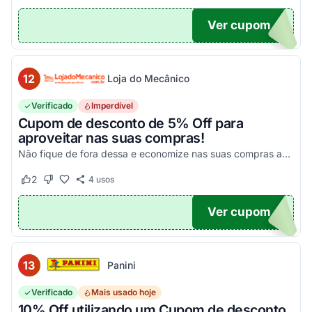
Ver cupom
10
12
Loja do Mecânico
Verificado
Imperdível
Cupom de desconto de 5% Off para
aproveitar nas suas compras!
Não fique de fora dessa e economize nas suas compras agora mesmo!
2
4
usos
Este cupom funcionou
Este cupom não funcionou
Ver cupom
DO5
13
Panini
Verificado
Mais usado hoje
10% Off utilizando um Cupom de desconto