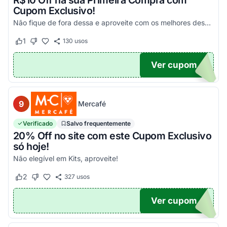
R$10 Off na sua Primeira Compra com
Cupom Exclusivo!
Não fique de fora dessa e aproveite com os melhores descontos! Válido em compras acima de R$100!
1
130
usos
Este cupom funcionou
Este cupom não funcionou
Ver cupom
UPOM
9
Mercafé
Verificado
Salvo frequentemente
20% Off no site com este Cupom Exclusivo
só hoje!
Não elegível em Kits, aproveite!
2
327
usos
Este cupom funcionou
Este cupom não funcionou
Ver cupom
OM20