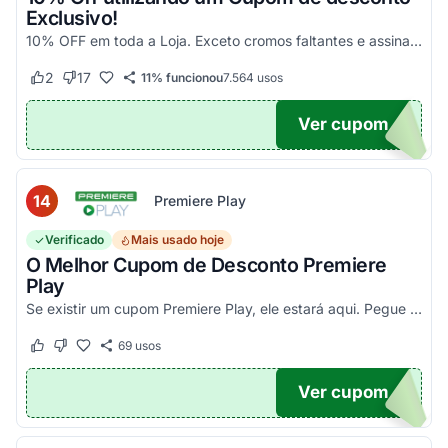
Exclusivo!
10% OFF em toda a Loja. Exceto cromos faltantes e assinaturas. Aproveite essa exclusividade!
2
17
11% funcionou
7.564
usos
Este cupom funcionou
Este cupom não funcionou
Ver cupom
UPOM
14
Premiere Play
Verificado
Mais usado hoje
O Melhor Cupom de Desconto Premiere
Play
Se existir um cupom Premiere Play, ele estará aqui. Pegue seu código promocional e confira agora!
69
usos
Este cupom funcionou
Este cupom não funcionou
Ver cupom
TICO