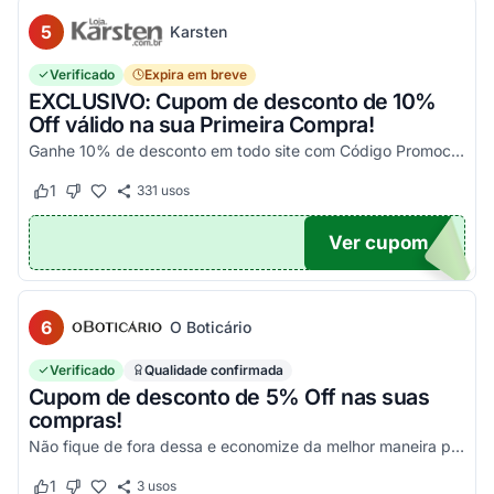
5
Karsten
Verificado
Expira em breve
EXCLUSIVO: Cupom de desconto de 10%
Off válido na sua Primeira Compra!
Ganhe 10% de desconto em todo site com Código Promocional Karsten. Válido apenas 1 utilização por CPF. Só aqui no Agora Cupom você economiza tanto!
1
331
usos
Este cupom funcionou
Este cupom não funcionou
Ver cupom
OM10
6
O Boticário
Verificado
Qualidade confirmada
Cupom de desconto de 5% Off nas suas
compras!
Não fique de fora dessa e economize da melhor maneira possível! Válido somente nessa seleção!
1
3
usos
Este cupom funcionou
Este cupom não funcionou