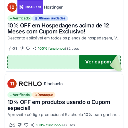
10
Hostinger
Verificado
Últimas unidades
10% OFF em Hospedagens acima de 12
Meses com Cupom Exclusivo!
Desconto aplicável em todos os planos de hospedagem, VPS e Cloud, maiores que 12 meses. Aproveite!
31
100% funcionou
382
usos
Este cupom funcionou
Este cupom não funcionou
Ver cupom
UPOM
11
Riachuelo
Verificado
Destaque
10% OFF em produtos usando o Cupom
especial!
Aproveite código promocional Riachuelo 10% para ganhar esse desconto em compras. Não cumulatios e somente para produtos vendidos e entregues pela Riachuelo, com exceção das categor...
5
100% funcionou
98
usos
Este cupom funcionou
Este cupom não funcionou