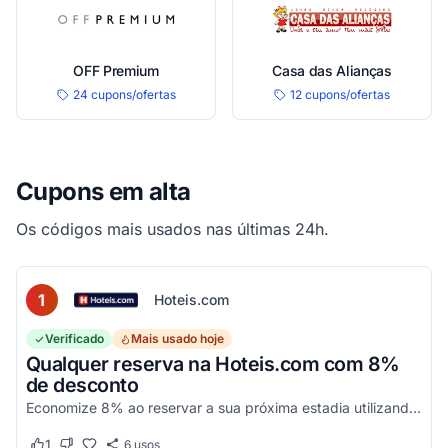
OFF Premium
Casa das Alianças
24 cupons/ofertas
12 cupons/ofertas
Cupons em alta
Os códigos mais usados nas últimas 24h.
1
Hoteis.com
Verificado
Mais usado hoje
Qualquer reserva na Hoteis.com com 8%
de desconto
Economize 8% ao reservar a sua próxima estadia utilizando este código promocional em estabelecimentos participantes da Hoteis.com.
1
6
usos