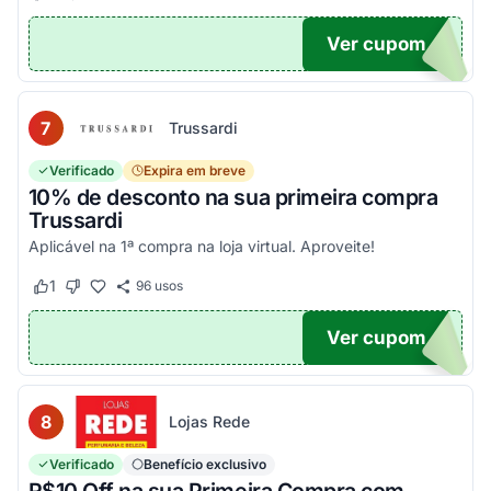
Ver cupom
EIRA
7
Trussardi
Verificado
Expira em breve
10% de desconto na sua primeira compra
Trussardi
Aplicável na 1ª compra na loja virtual. Aproveite!
1
96
usos
Este cupom funcionou
Este cupom não funcionou
Ver cupom
OM10
8
Lojas Rede
Verificado
Benefício exclusivo