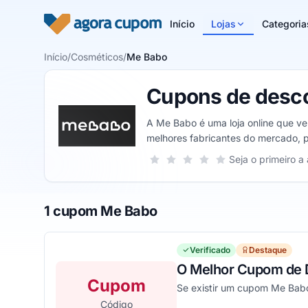
Pular para o conteúdo
Início
Lojas
Categoria
Início
/
Cosméticos
/
Me Babo
Cupons de desc
A Me Babo é uma loja online que ve
melhores fabricantes do mercado, p
praticidade para seus clientes.
Sua nota para Me Babo, de 1 a 5 est
Seja o primeiro a 
1 estrela
2 estrelas
3 estrelas
4 estrelas
5 estrelas
1 cupom Me Babo
Verificado
Destaque
O Melhor Cupom de 
Cupom
Se existir um cupom Me Babo,
Código