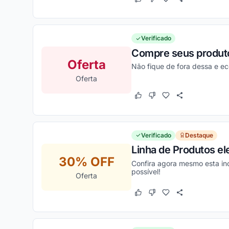
Este cupom funcionou
Este cupom não funcion
Verificado
Compre seus produto
Oferta
Não fique de fora dessa e e
Oferta
Este cupom funcionou
Este cupom não funcion
Verificado
Destaque
Linha de Produtos el
30% OFF
Confira agora mesmo esta in
possível!
Oferta
Este cupom funcionou
Este cupom não funcion