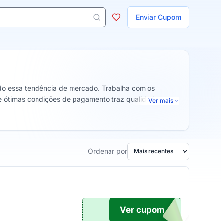
ojas
Enviar Cupom
 aparecem ao digitar 3 letras ou mais.
ndo essa tendência de mercado. Trabalha com os
 e ótimas condições de pagamento traz qualidade e
Ver mais
Ordenar por
Ver cupom
TICO