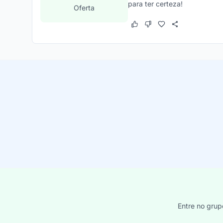
para ter certeza!
Oferta
Este cupom funcionou
Este cupom não funcion
Entre no grup