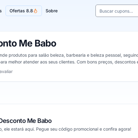
Buscar cupons e l
s
Ofertas 8.8
Sobre
Sugestões de lojas
onto Me Babo
nde produtos para salão beleza, barbearia e beleza pessoal, segui
ara melhor atender aos seus clientes. Com bons preços, descontos
relas
avaliar
Desconto Me Babo
 ele estará aqui. Pegue seu código promocional e confira agora!