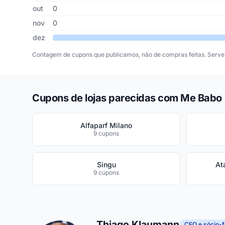
out
0
nov
0
dez
Contagem de cupons que publicamos, não de compras feitas. Serve 
Cupons de lojas parecidas com Me Babo
Alfaparf Milano
9 cupons
Singu
At
9 cupons
Thiago Klaumann
CEO e sócio-