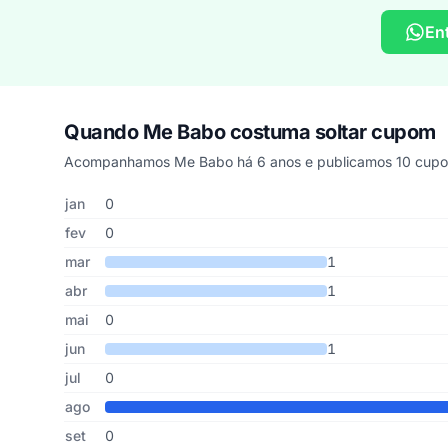
En
Quando Me Babo costuma soltar cupom
Acompanhamos Me Babo há 6 anos e publicamos 10 cupons
Cupons de Me Babo publicados por mês, somando os últi
Mês
Cupons publicados
Desconto médio
jan
0
fev
0
mar
1
abr
1
mai
0
jun
1
jul
0
ago
set
0