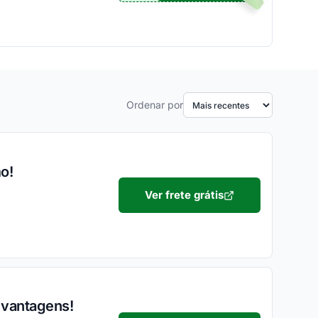
Ordenar por
o!
Ver frete grátis
 vantagens!