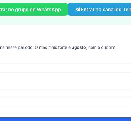
trar no grupo do WhatsApp
Entrar no canal do Te
 nesse período. O mês mais forte é
agosto
, com 5 cupons.
mos 6 anos