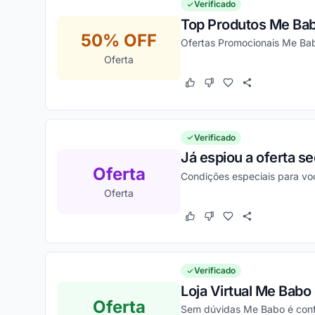
Verificado
Top Produtos Me Ba
50% OFF
Ofertas Promocionais Me Ba
Oferta
Este cupom funcionou
Este cupom não funcion
Verificado
Já espiou a oferta s
Oferta
Condições especiais para vo
Oferta
Este cupom funcionou
Este cupom não funcion
Verificado
Loja Virtual Me Babo
Oferta
Sem dúvidas Me Babo é confi