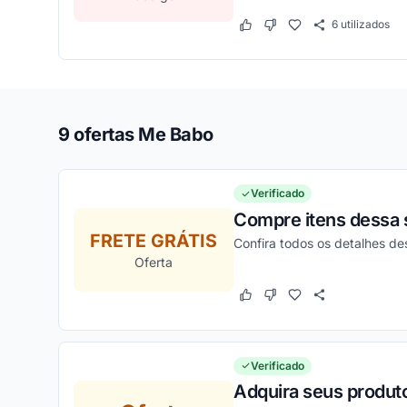
6
utilizados
Este cupom funcionou
Este cupom não funcion
9 ofertas Me Babo
Verificado
Compre itens dessa 
FRETE GRÁTIS
Confira todos os detalhes d
Oferta
Este cupom funcionou
Este cupom não funcion
Verificado
Adquira seus produt