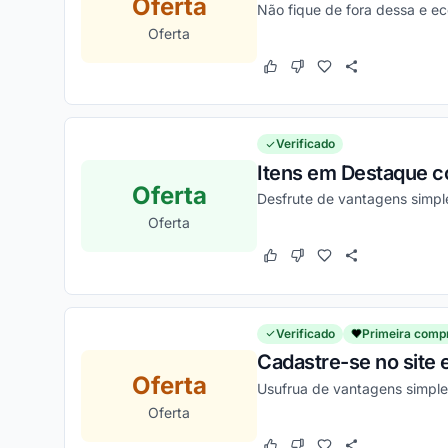
Oferta
Não fique de fora dessa e e
Oferta
Este cupom funcionou
Este cupom não funcion
Verificado
Itens em Destaque c
Oferta
Desfrute de vantagens simpl
Oferta
Este cupom funcionou
Este cupom não funcion
Verificado
Primeira comp
Cadastre-se no site 
Oferta
Usufrua de vantagens simple
Oferta