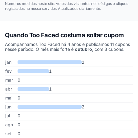
Números medidos neste site: votos dos visitantes nos códigos e cliques
registrados no nosso servidor. Atualizados diariamente.
Quando Too Faced costuma soltar cupom
Acompanhamos Too Faced há 4 anos e publicamos 11 cupons
nesse período. O mês mais forte é
outubro
, com 3 cupons.
Cupons de Too Faced publicados por mês, somando os últimos 4
Mês
Cupons publicados
Desconto médio
jan
2
fev
1
mar
0
abr
1
mai
0
jun
2
jul
0
ago
0
set
0