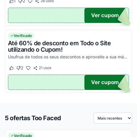
1
2
26
usos
Este cupom funcionou
Este cupom não funcionou
Ver cupom
DX15
Verificado
Até 60% de desconto em Todo o Site
utilizando o Cupom!
Usufrua de todos os seus descontos e aproveite a sua máxima economia ainda hoje adquirindo seus produtos!
2
21
usos
Este cupom funcionou
Este cupom não funcionou
Ver cupom
TICO
5 ofertas Too Faced
Ordenar por
Verificado