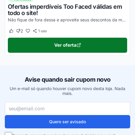
Ofertas imperdíveis Too Faced válidas em
todo o site!
Não fique de fora dessa e aproveite seus descontos da melhor maneira possível!
2
1
uso
Este cupom funcionou
Este cupom não funcionou
Ver oferta
Avise quando sair cupom novo
Um e-mail só quando houver cupom novo desta loja. Nada
mais.
Seu e-mail
Quero ser avisado