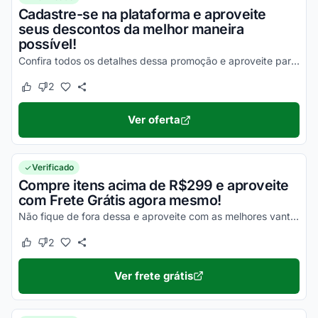
Cadastre-se na plataforma e aproveite
seus descontos da melhor maneira
possível!
Confira todos os detalhes dessa promoção e aproveite para economizar nas suas compras!
2
Este cupom funcionou
Este cupom não funcionou
Ver oferta
Verificado
Compre itens acima de R$299 e aproveite
com Frete Grátis agora mesmo!
Não fique de fora dessa e aproveite com as melhores vantagens agora mesmo!
2
Este cupom funcionou
Este cupom não funcionou
Ver frete grátis