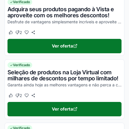
Verificado
Adquira seus produtos pagando à Vista e
aproveite com os melhores descontos!
Desfrute de vantagens simplesmente incríveis e aproveite para economizar!
2
Este cupom funcionou
Este cupom não funcionou
Ver oferta
Verificado
Seleção de produtos na Loja Virtual com
milhares de descontos por tempo limitado!
Garanta ainda hoje as melhores vantagens e não perca a chance de economizar na compra de todos os seus produtos!
2
Este cupom funcionou
Este cupom não funcionou
Ver oferta
Verificado