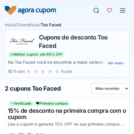
Pular para o conteúdo
Início
/
Cosméticos
/
Too Faced
Cupons de desconto Too
Faced
Melhor cupom: até 60% OFF
Na Too Faced você irá encontrar a maior variedade de
Ver mais
cosméticos e produtos para a pele de todo o mercado,
Sua nota para Too Faced, de 1 a 5 estrelas
Avalie
73 usos
1 estrela
2 estrelas
3 estrelas
4 estrelas
5 estrelas
sendo uma das maiores referencias neste ramo e que com
certeza será capaz de lhe proporcionar um incrível
2 cupons Too Faced
experiencia através de produtos de altíssimo nível!
Ordenar por
Verificado
Primeira compra
15% de desconto na primeira compra com o
cupom
Use o cupom e garanta 15% OFF na sua primeira compra Too Faced.