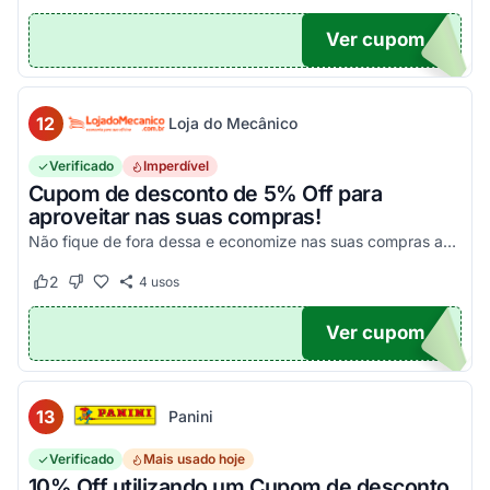
Ver cupom
10
12
Loja do Mecânico
Verificado
Imperdível
Cupom de desconto de 5% Off para
aproveitar nas suas compras!
Não fique de fora dessa e economize nas suas compras agora mesmo!
2
4
usos
Este cupom funcionou
Este cupom não funcionou
Ver cupom
DO5
13
Panini
Verificado
Mais usado hoje
10% Off utilizando um Cupom de desconto