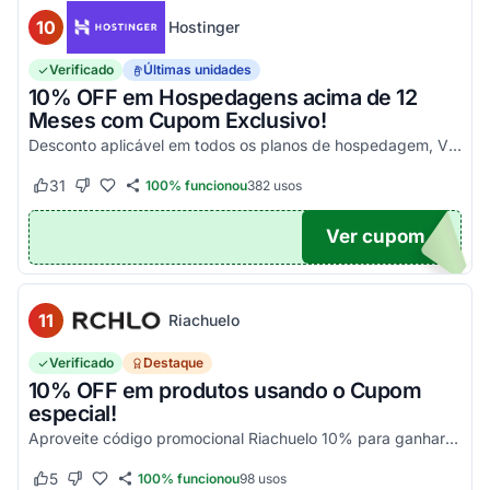
10
Hostinger
Verificado
Últimas unidades
10% OFF em Hospedagens acima de 12
Meses com Cupom Exclusivo!
Desconto aplicável em todos os planos de hospedagem, VPS e Cloud, maiores que 12 meses. Aproveite!
31
100% funcionou
382
usos
Este cupom funcionou
Este cupom não funcionou
Ver cupom
UPOM
11
Riachuelo
Verificado
Destaque
10% OFF em produtos usando o Cupom
especial!
Aproveite código promocional Riachuelo 10% para ganhar esse desconto em compras. Não cumulatios e somente para produtos vendidos e entregues pela Riachuelo, com exceção das categor...
5
100% funcionou
98
usos
Este cupom funcionou
Este cupom não funcionou