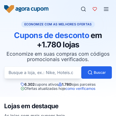
Pular para o conteúdo
ECONOMIZE COM AS MELHORES OFERTAS
Cupons de desconto
em
+1.780 lojas
Economize em suas compras com códigos
promocionais verificados.
Buscar cupons por loja
Buscar
6.302
cupons ativos
1.780
lojas parceiras
Ofertas atualizadas hoje
como verificamos
Lojas em destaque
As lojas com mais cupons hoje.