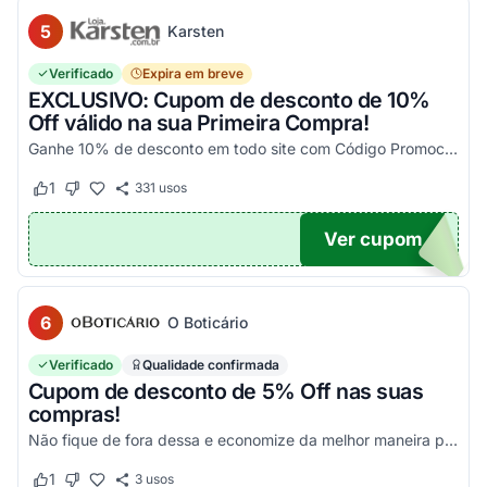
5
Karsten
Verificado
Expira em breve
EXCLUSIVO: Cupom de desconto de 10%
Off válido na sua Primeira Compra!
Ganhe 10% de desconto em todo site com Código Promocional Karsten. Válido apenas 1 utilização por CPF. Só aqui no Agora Cupom você economiza tanto!
1
331
usos
Este cupom funcionou
Este cupom não funcionou
Ver cupom
OM10
6
O Boticário
Verificado
Qualidade confirmada
Cupom de desconto de 5% Off nas suas
compras!
Não fique de fora dessa e economize da melhor maneira possível! Válido somente nessa seleção!
1
3
usos
Este cupom funcionou
Este cupom não funcionou