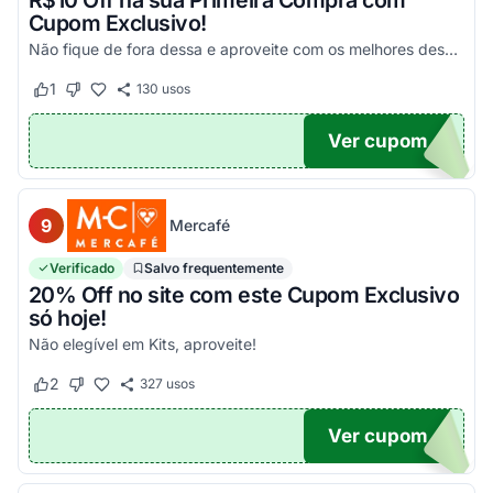
R$10 Off na sua Primeira Compra com
Cupom Exclusivo!
Não fique de fora dessa e aproveite com os melhores descontos! Válido em compras acima de R$100!
1
130
usos
Este cupom funcionou
Este cupom não funcionou
Ver cupom
UPOM
9
Mercafé
Verificado
Salvo frequentemente
20% Off no site com este Cupom Exclusivo
só hoje!
Não elegível em Kits, aproveite!
2
327
usos
Este cupom funcionou
Este cupom não funcionou
Ver cupom
OM20