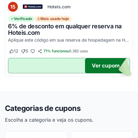
15
Hoteis.com
Verificado
Mais usado hoje
6% de desconto em qualquer reserva na
Hoteis.com
Aplique este código em sua reserva de hospedagem na Hoteis.com para obter 6% de desconto em estabelecimentos participantes da promoção.
12
5
71% funcionou
5.382
usos
Este cupom funcionou
Este cupom não funcionou
Ver cupom
POM6
Categorias de cupons
Escolha a categoria e veja os cupons.