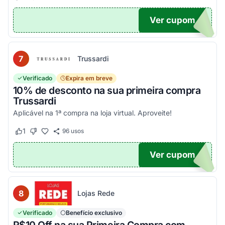
Ver cupom
EIRA
7
Trussardi
Verificado
Expira em breve
10% de desconto na sua primeira compra
Trussardi
Aplicável na 1ª compra na loja virtual. Aproveite!
1
96
usos
Este cupom funcionou
Este cupom não funcionou
Ver cupom
OM10
8
Lojas Rede
Verificado
Benefício exclusivo