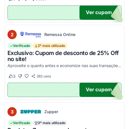
Este cupom funcionou
Este cupom não funcionou
Ver cupom
POM6
2
Remessa Online
Verificado
2º mais utilizado
Exclusivo: Cupom de desconto de 25% Off
no site!
Aproveite o quanto antes e economize nas suas transações, tanto PF quanto PJ!
3
382
usos
Este cupom funcionou
Este cupom não funcionou
Ver cupom
OM25
3
Zupper
Verificado
3º mais utilizado