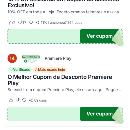
Exclusivo!
10% OFF em toda a Loja. Exceto cromos faltantes e assinaturas. Aproveite essa exclusividade!
2
17
11% funcionou
7.564
usos
Este cupom funcionou
Este cupom não funcionou
Ver cupom
UPOM
14
Premiere Play
Verificado
Mais usado hoje
O Melhor Cupom de Desconto Premiere
Play
Se existir um cupom Premiere Play, ele estará aqui. Pegue seu código promocional e confira agora!
69
usos
Este cupom funcionou
Este cupom não funcionou
Ver cupom
TICO