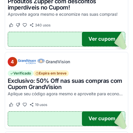
Produtos Zupper com descontos
imperdíveis no Cupom!
Aproveite agora mesmo e economize nas suas compras!
340
usos
Este cupom funcionou
Este cupom não funcionou
Ver cupom
.
4
GrandVision
Verificado
Expira em breve
Exclusivo: 50% Off nas suas compras com
Cupom GrandVision
Aplique seu código agora mesmo e aproveite para economizar! Válido em par completo (Armação + Lente)!
19
usos
Este cupom funcionou
Este cupom não funcionou
Ver cupom
OM50