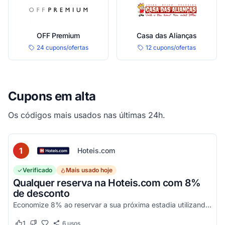
OFF Premium
Casa das Alianças
24 cupons/ofertas
12 cupons/ofertas
Cupons em alta
Os códigos mais usados nas últimas 24h.
1
Hoteis.com
Verificado
Mais usado hoje
Qualquer reserva na Hoteis.com com 8%
de desconto
Economize 8% ao reservar a sua próxima estadia utilizando este código promocional em estabelecimentos participantes da Hoteis.com.
1
6
usos