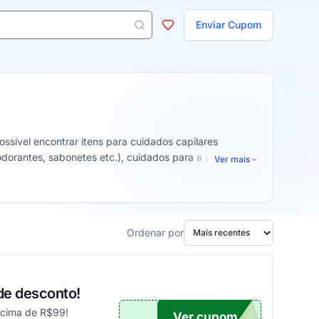
ojas
Enviar Cupom
 aparecem ao digitar 3 letras ou mais.
ssível encontrar itens para cuidados capilares
dorantes, sabonetes etc.), cuidados para a pele e os
Ver mais
Ordenar por
de desconto!
acima de R$99!
Ver cupom
NDA