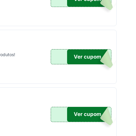
rodutos!
Ver cupom
RA
Ver cupom
AIRE