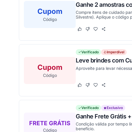
Ganhe 2 amostras 
Cupom
Compre itens de cuidado par
Silvestre). Aplique o código 
Código
Este cupom funcionou
Este cupom não funcion
Verificado
Imperdível
Leve brindes com C
Cupom
Aproveite para levar nécessa
Código
Este cupom funcionou
Este cupom não funcion
Verificado
Exclusivo
Ganhe Frete Grátis
FRETE GRÁTIS
Condição válida por tempo li
benefício.
Código