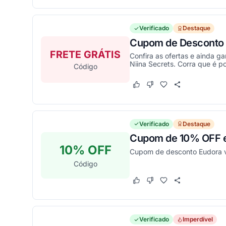
Verificado
Destaque
Cupom de Desconto d
FRETE GRÁTIS
Confira as ofertas e ainda 
Niina Secrets. Corra que é p
Código
Este cupom funcionou
Este cupom não funcion
Verificado
Destaque
Cupom de 10% OFF e
10% OFF
Cupom de desconto Eudora vá
Código
Este cupom funcionou
Este cupom não funcion
Verificado
Imperdível