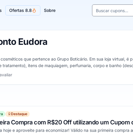
Buscar cupons e l
s
Ofertas 8.8
Sobre
Sugestões de lojas
onto Eudora
sméticos que pertence ao Grupo Boticário. Em sua loja virtual, é po
e tratamento), itens de maquiagem, perfumaria, corpo e banho (deso
ndo da beleza.
elas
avaliar
ra
Destaque
meira Compra com R$20 Off utilizando um Cupom 
a hoje e aproveite para economizar! Válido na sua primeira compra 