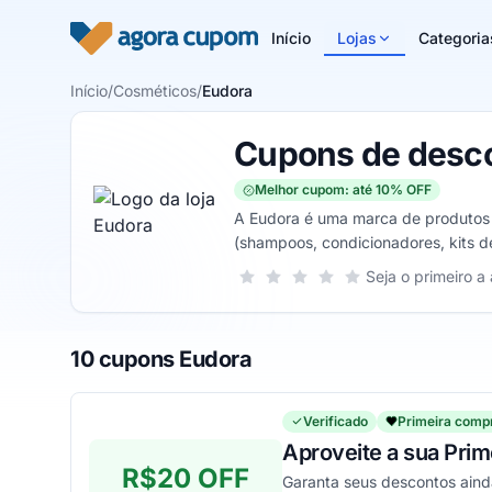
Pular para o conteúdo
Início
Lojas
Categoria
Início
/
Cosméticos
/
Eudora
Cupons de desc
Melhor cupom: até 10% OFF
A Eudora é uma marca de produtos co
(shampoos, condicionadores, kits d
lançamentos mais relevantes do mu
Sua nota para Eudora, de 1 a 5 estr
Seja o primeiro a 
1 estrela
2 estrelas
3 estrelas
4 estrelas
5 estrelas
10 cupons Eudora
Verificado
Primeira comp
Aproveite a sua Pri
R$20 OFF
Garanta seus descontos aind