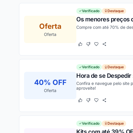
Verificado
Destaque
Os menores preços 
Oferta
Compre com até 70% de desco
Oferta
Este cupom funcionou
Este cupom não funcion
Verificado
Destaque
Hora de se Despedir 
40% OFF
Confira e navegue pelo site 
aproveite!
Oferta
Este cupom funcionou
Este cupom não funcion
Verificado
Destaque
Kits com até 39% O