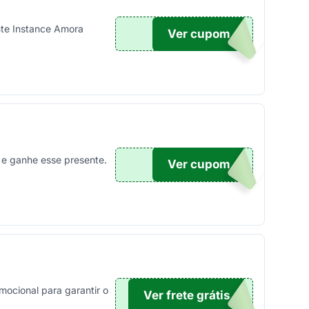
nte Instance Amora
Ver cupom
A10
a e ganhe esse presente.
Ver cupom
NDE
mocional para garantir o
Ver frete grátis
FUME