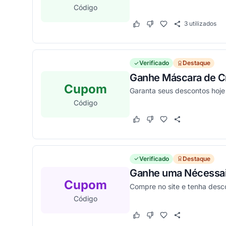
Código
3
utilizados
Este cupom funcionou
Este cupom não funcion
Verificado
Destaque
Ganhe Máscara de Cí
Cupom
Garanta seus descontos hoje
Código
Este cupom funcionou
Este cupom não funcion
Verificado
Destaque
Ganhe uma Nécessai
Cupom
Compre no site e tenha des
Código
Este cupom funcionou
Este cupom não funcion