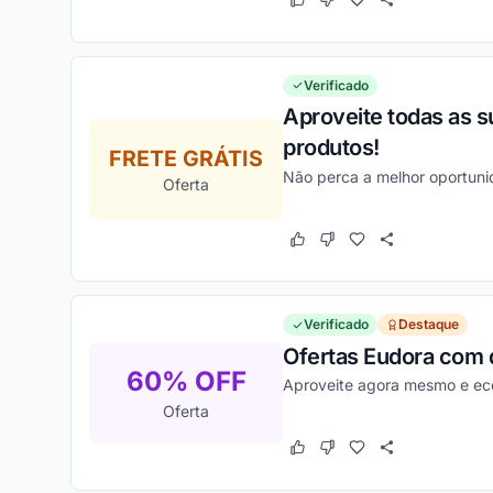
Este cupom funcionou
Este cupom não funcion
Verificado
Aproveite todas as s
produtos!
FRETE GRÁTIS
Não perca a melhor oportuni
Oferta
Este cupom funcionou
Este cupom não funcion
Verificado
Destaque
Ofertas Eudora com 
60% OFF
Aproveite agora mesmo e eco
Oferta
Este cupom funcionou
Este cupom não funcion