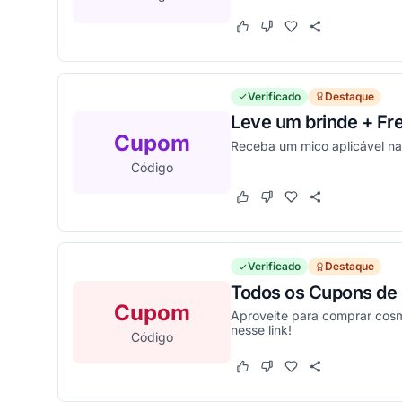
Este cupom funcionou
Este cupom não funcion
Verificado
Destaque
Leve um brinde + Fr
Cupom
Receba um mico aplicável na
Código
Este cupom funcionou
Este cupom não funcion
Verificado
Destaque
Todos os Cupons de 
Cupom
Aproveite para comprar cosmé
nesse link!
Código
Este cupom funcionou
Este cupom não funcion