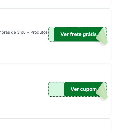
mpras de 3 ou + Produtos
Ver frete grátis
IINA
Ver cupom
RE10