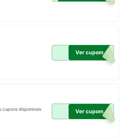
Ver cupom
CARE
s cupons disponíveis
Ver cupom
O...