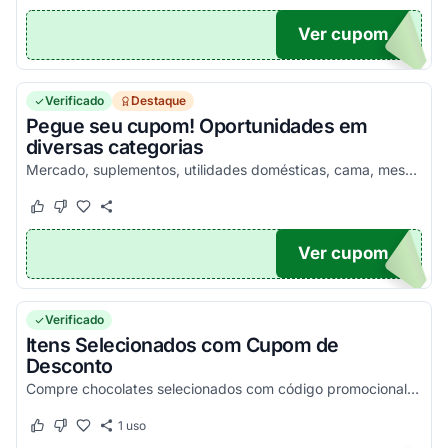
Ver cupom
00
Verificado
Destaque
Pegue seu cupom! Oportunidades em
diversas categorias
Mercado, suplementos, utilidades domésticas, cama, mesa e banho e etc. Pegue para ser redirecionado em nova aba!
Este cupom funcionou
Este cupom não funcionou
Ver cupom
TICO
Verificado
Itens Selecionados com Cupom de
Desconto
Compre chocolates selecionados com código promocional para economizar. Apenas para clientes elegíveis sem compra a mais de 90 dias. Consulte condições e aproveite. Corra que é por...
1
uso
Este cupom funcionou
Este cupom não funcionou