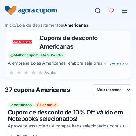
Pular para o conteúdo
Início
/
Loja de departamentos
/
Americanas
Cupons de desconto
Americanas
Melhor cupom: até 30% OFF
A empresa Lojas Americanas, embora seja brasileira e tenha
Ver mais
sede no estado do Rio de Janeiro, foi criada por
Sua nota para Americanas, de 1 a 5 estrelas
Avalie
1 estrela
2 estrelas
3 estrelas
4 estrelas
5 estrelas
estrangeiros em 1929. Ela atua no ramo varejista do
comércio digital no qual desempenha o papel de um
37 cupons Americanas
marketplace que vende produtos de terceiros e os seus
Ordenar por
próprios. A marca detém lojas físicas em todo o país.
Compre online com descontos aqui.
Verificado
Destaque
Cupom de desconto de 10% Off válido em
Notebooks selecionados!
Aproveite essa oferta e compre itens selecionados com super desconto!