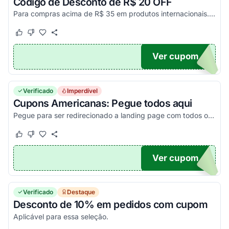
Código de Desconto de R$ 20 OFF
Para compras acima de R$ 35 em produtos internacionais. Usos Limitados. Consulte exceções no site e poupe muito!
Este cupom funcionou
Este cupom não funcionou
Ver cupom
UNDO
Verificado
Imperdível
Cupons Americanas: Pegue todos aqui
Pegue para ser redirecionado a landing page com todos os códigos promocionais disponíveis hoje!
Este cupom funcionou
Este cupom não funcionou
Ver cupom
TICO
Verificado
Destaque
Desconto de 10% em pedidos com cupom
Aplicável para essa seleção.