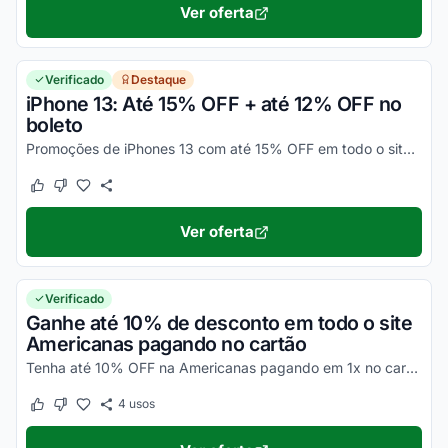
Ver oferta
Verificado
Destaque
iPhone 13: Até 15% OFF + até 12% OFF no
boleto
Promoções de iPhones 13 com até 15% OFF em todo o site. Aproveite!
Este cupom funcionou
Este cupom não funcionou
Ver oferta
Verificado
Ganhe até 10% de desconto em todo o site
Americanas pagando no cartão
Tenha até 10% OFF na Americanas pagando em 1x no cartão Americanas. Válido nas compras a partir de R$99, nos produtos vendidos e entregues pela Americanas.
4
usos
Este cupom funcionou
Este cupom não funcionou