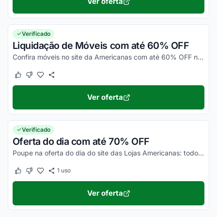
Ver oferta
Verificado
Liquidação de Móveis com até 60% OFF
Confira móveis no site da Americanas com até 60% OFF na Mega Liquidação. Desconto já aplicado ao preço dos produtos. Confira!
Este cupom funcionou
Este cupom não funcionou
Ver oferta
Verificado
Oferta do dia com até 70% OFF
Poupe na oferta do dia do site das Lojas Americanas: todo dia uma oferta com até 70% OFF de desconto. Aproveite!
1
uso
Este cupom funcionou
Este cupom não funcionou
Ver oferta