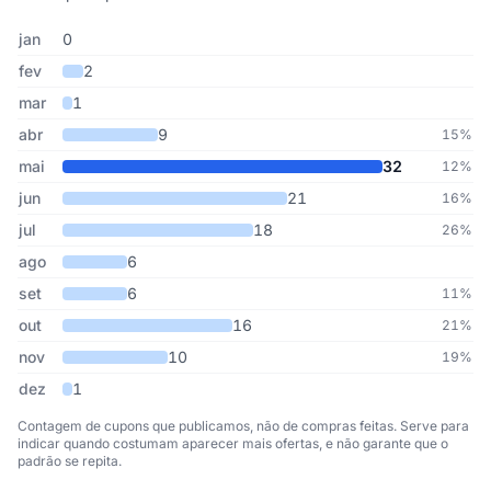
Cupons de Americanas publicados por mês, somando os últimos 
Mês
Cupons publicados
Desconto médio
jan
0
fev
2
mar
1
abr
9
15%
mai
32
12%
jun
21
16%
jul
18
26%
ago
6
set
6
11%
out
16
21%
nov
10
19%
dez
1
Contagem de cupons que publicamos, não de compras feitas. Serve para
indicar quando costumam aparecer mais ofertas, e não garante que o
padrão se repita.