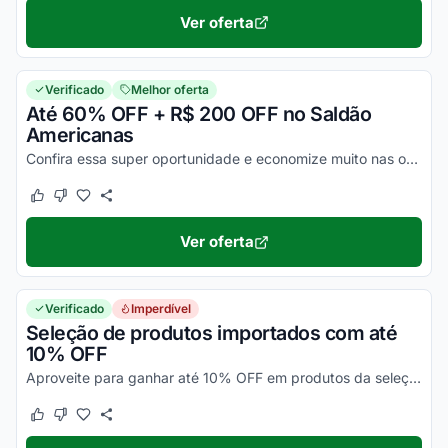
Ver oferta
Verificado
Melhor oferta
Até 60% OFF + R$ 200 OFF no Saldão
Americanas
Confira essa super oportunidade e economize muito nas ofertas do Saldão! Válido por tempo limitado. Consulte exceções no site e corra para usufruir!
Este cupom funcionou
Este cupom não funcionou
Ver oferta
Verificado
Imperdível
Seleção de produtos importados com até
10% OFF
Aproveite para ganhar até 10% OFF em produtos da seleção Mundo, selecionados na loja online, em itens vendidos e entregues nesse link. Pegue o cupom e seja redirecionado. Corra e c...
Este cupom funcionou
Este cupom não funcionou