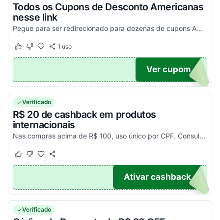
Todos os Cupons de Desconto Americanas
nesse link
Pegue para ser redirecionado para dezenas de cupons Americanas! Página completa com o regulamento de todas as promoções. Economize em diversas categorias e milhares de produtos com...
1
uso
Este cupom funcionou
Este cupom não funcionou
Ver cupom
TICO
Verificado
R$ 20 de cashback em produtos
internacionais
Nas compras acima de R$ 100, uso único por CPF. Consulte, pegue e aproveite agora!
Este cupom funcionou
Este cupom não funcionou
Ativar cashback
UNDO
Verificado