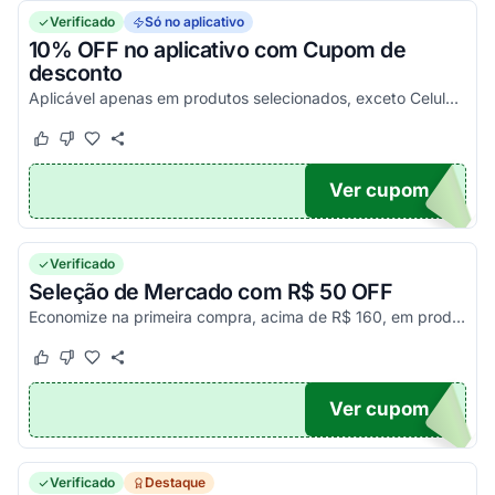
Verificado
Só no aplicativo
10% OFF no aplicativo com Cupom de
desconto
Aplicável apenas em produtos selecionados, exceto Celulares, Brinquedos, Gift cards, Vale-presentes, Consoles de PS5, Xbox Series S e PS4. Limitado a 10.000 usos.
Este cupom funcionou
Este cupom não funcionou
Ver cupom
10
Verificado
Seleção de Mercado com R$ 50 OFF
Economize na primeira compra, acima de R$ 160, em produtos de mercado com cupom de desconto! Sujeito a encerramento sem aviso prévio.
Este cupom funcionou
Este cupom não funcionou
Ver cupom
EI
Verificado
Destaque