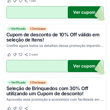
1
uso
Este cupom funcionou
Este cupom não funcionou
Ver cupom
10
Verificado
Destaque
Cupom de desconto de 10% Off válido em
seleção de Itens!
Confira agora todos os detalhes dessa promoção imperdível Americanas e aproveite com as melhores vantagens nas suas compras nessa seleção de produtos!
2
usos
Este cupom funcionou
Este cupom não funcionou
Ver cupom
10
Verificado
Destaque
Seleção de Brinquedos com 30% Off
utilizando um Cupom de desconto!
Aproveite essa promoção e economize com facilidade em todas as suas compras online!
Este cupom funcionou
Este cupom não funcionou