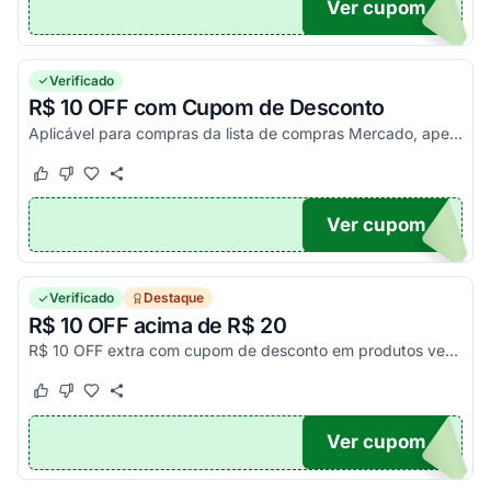
Ver cupom
NDO
Verificado
R$ 10 OFF com Cupom de Desconto
Aplicável para compras da lista de compras Mercado, apenas para clientes qualificáveis para a promoção. Compre com R$10 OFF agora!
Este cupom funcionou
Este cupom não funcionou
Ver cupom
O10
Verificado
Destaque
R$ 10 OFF acima de R$ 20
R$ 10 OFF extra com cupom de desconto em produtos vendidos e entregues por Americanas e parceiros, válido somente para clientes novos ou sem compras há mais de 12 meses. Limitado a...
Este cupom funcionou
Este cupom não funcionou
Ver cupom
10