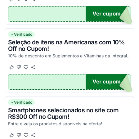
Este cupom funcionou
Este cupom não funcionou
Ver cupom
10
Verificado
Seleção de itens na Americanas com 10%
Off no Cupom!
10% de desconto em Suplementos e Vitaminas da Integral 10, oferta válida por tempo limitado. Não fique de fora dessa e aproveite todos os seus descontos da melhor maneira possível...
Este cupom funcionou
Este cupom não funcionou
Ver cupom
AL10
Verificado
Smartphones selecionados no site com
R$300 Off no Cupom!
Entre e veja os produtos disponíveis na oferta!
Este cupom funcionou
Este cupom não funcionou