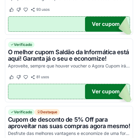
93
usos
Este cupom funcionou
Este cupom não funcionou
Ver cupom
UPOM
Verificado
O melhor cupom Saldão da Informática está
aqui! Garanta já o seu e economize!
Aproveite, sempre que houver voucher o Agora Cupom irá disponibilizar aqui. Confira!
81
usos
Este cupom funcionou
Este cupom não funcionou
Ver cupom
TICO
Verificado
Destaque
Cupom de desconto de 5% Off para
aproveitar nas suas compras agora mesmo!
Desfrute das melhores vantagens e economize de uma forma simples nas suas compras!