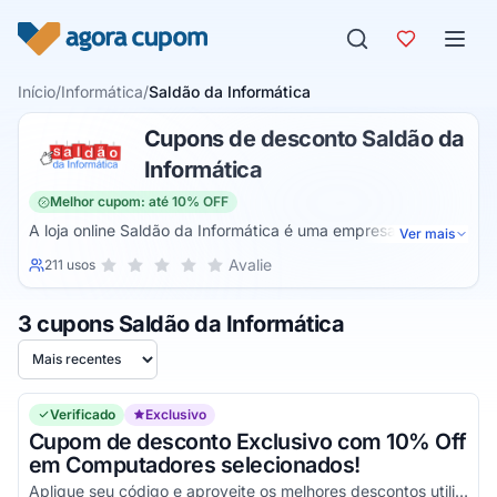
Pular para o conteúdo
Início
/
Informática
/
Saldão da Informática
Cupons de desconto Saldão da
Informática
Melhor cupom: até 10% OFF
A loja online Saldão da Informática é uma empresa
Ver mais
especializada na comercialização de produtos eletrônicos.
Sua nota para Saldão da Informática, de 1 a 5 estrelas
Avalie
211 usos
1 estrela
2 estrelas
3 estrelas
4 estrelas
5 estrelas
Nesta loja, você pode encontrar notebooks novos e usados
(para home office e gamer), smartphones de diversas
3 cupons Saldão da Informática
marcas, iPhone, televisores (LED, smart, 4K, OLED),
computador desktop e all in one e monitores (LED, LCD e
Ordenar por
gamer). Também é possível realizar a compra de
eletrodomésticos e equipamentos de áudio e vídeo.
Verificado
Exclusivo
Cupom de desconto Exclusivo com 10% Off
em Computadores selecionados!
Aplique seu código e aproveite os melhores descontos utilizando esse cupom imperdível!