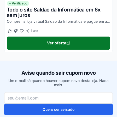
Verificado
Todo o site Saldão da Informática em 6x
sem juros
Compre na loja virtual Saldão da Informática e pague em até 6x sem juros. Aproveite!
1
uso
Este cupom funcionou
Este cupom não funcionou
Ver oferta
Avise quando sair cupom novo
Um e-mail só quando houver cupom novo desta loja. Nada
mais.
Seu e-mail
Quero ser avisado