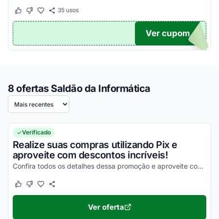
35
usos
Este cupom funcionou
Este cupom não funcionou
Ver cupom
NDO
8 ofertas Saldão da Informática
Ordenar por
Verificado
Realize suas compras utilizando Pix e
aproveite com descontos incríveis!
Confira todos os detalhes dessa promoção e aproveite com as melhores vantagens!
Este cupom funcionou
Este cupom não funcionou
Ver oferta