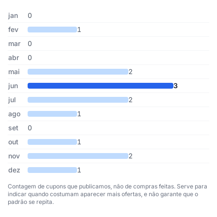
Cupons de Saldão da Informática publicados por mês, somando os
Mês
Cupons publicados
Desconto médio
jan
0
fev
1
mar
0
abr
0
mai
2
jun
3
jul
2
ago
1
set
0
out
1
nov
2
dez
1
Contagem de cupons que publicamos, não de compras feitas. Serve para
indicar quando costumam aparecer mais ofertas, e não garante que o
padrão se repita.