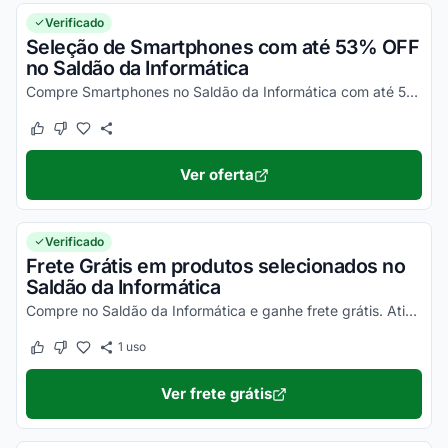
Verificado
Seleção de Smartphones com até 53% OFF
no Saldão da Informática
Compre Smartphones no Saldão da Informática com até 53% de desconto. Ative o desconto e aproveite!
Este cupom funcionou
Este cupom não funcionou
Ver oferta
Verificado
Frete Grátis em produtos selecionados no
Saldão da Informática
Compre no Saldão da Informática e ganhe frete grátis. Ative o desconto e consulte os produtos no site!
1
uso
Este cupom funcionou
Este cupom não funcionou
Ver frete grátis