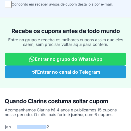
Concordo em receber avisos de cupom desta loja por e-mail.
Receba os cupons antes de todo mundo
Entre no grupo e receba os melhores cupons assim que eles
saem, sem precisar voltar aqui para conferir.
Entrar no grupo do WhatsApp
Entrar no canal do Telegram
Quando Clarins costuma soltar cupom
Acompanhamos Clarins há 4 anos e publicamos 15 cupons
nesse período. O mês mais forte é
junho
, com 6 cupons.
Cupons de Clarins publicados por mês, somando os últimos 4 ano
Mês
Cupons publicados
Desconto médio
jan
2