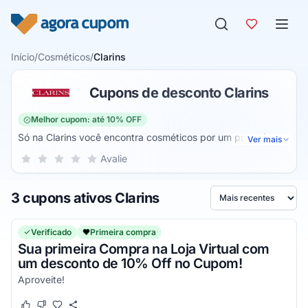
Pular para o conteúdo
Início
/
Cosméticos
/
Clarins
Cupons de desconto Clarins
Melhor cupom: até 10% OFF
Só na Clarins você encontra cosméticos por um preço justo
Ver mais
e produtos que vão te ajudar a cuidar da sua saúde
Sua nota para Clarins, de 1 a 5 estrelas
Avalie
1 estrela
2 estrelas
3 estrelas
4 estrelas
5 estrelas
corporal de uma forma mais simples. Sendo produtos de
qualidade, já que a mesma se trata de uma marca
3 cupons ativos Clarins
renomada no mercado e que oferece um atendimento muito
Ordenar por
prestativo e os melhores produtos dentre todos os outros
que você pode encontrar no ramo de cosméticos!
Verificado
Primeira compra
Sua primeira Compra na Loja Virtual com
um desconto de 10% Off no Cupom!
Aproveite!