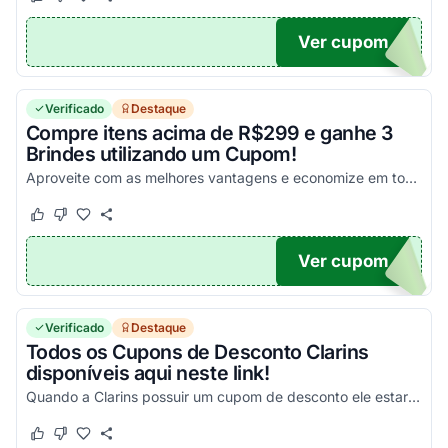
Este cupom funcionou
Este cupom não funcionou
Ver cupom
RINS
Verificado
Destaque
Compre itens acima de R$299 e ganhe 3
Brindes utilizando um Cupom!
Aproveite com as melhores vantagens e economize em todas as suas compras de uma maneira simplesmente incríel!
Este cupom funcionou
Este cupom não funcionou
Ver cupom
CE
Verificado
Destaque
Todos os Cupons de Desconto Clarins
disponíveis aqui neste link!
Quando a Clarins possuir um cupom de desconto ele estará te esperando aqui!
Este cupom funcionou
Este cupom não funcionou