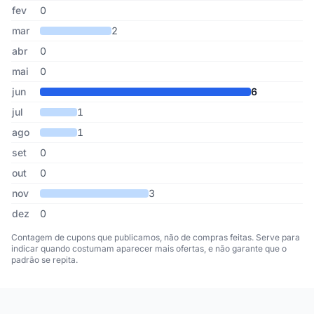
fev
0
mar
2
abr
0
mai
0
jun
6
jul
1
ago
1
set
0
out
0
nov
3
dez
0
Contagem de cupons que publicamos, não de compras feitas. Serve para
indicar quando costumam aparecer mais ofertas, e não garante que o
padrão se repita.