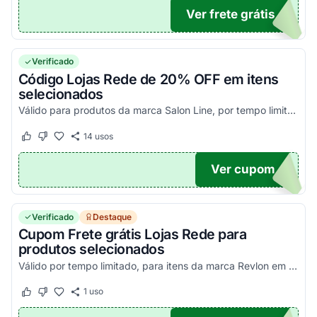
Ver frete grátis
NDO
Verificado
Código Lojas Rede de 20% OFF em itens
selecionados
Válido para produtos da marca Salon Line, por tempo limitado. Aplique o cupom Lojas Rede na cesta para visualizar o desconto no site.
14
usos
Este cupom funcionou
Este cupom não funcionou
Ver cupom
O20
Verificado
Destaque
Cupom Frete grátis Lojas Rede para
produtos selecionados
Válido por tempo limitado, para itens da marca Revlon em comprars a partir de R$ 89.
1
uso
Este cupom funcionou
Este cupom não funcionou