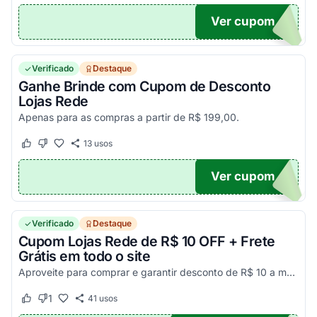
Ver cupom
TO5
Verificado
Destaque
Ganhe Brinde com Cupom de Desconto
Lojas Rede
Apenas para as compras a partir de R$ 199,00.
13
usos
Este cupom funcionou
Este cupom não funcionou
Ver cupom
LR
Verificado
Destaque
Cupom Lojas Rede de R$ 10 OFF + Frete
Grátis em todo o site
Aproveite para comprar e garantir desconto de R$ 10 a mais com código Lojas Rede. Frete grátis em pedidos acima de R$ 169. Por tempo limitado. Consulte condições e confira!
1
41
usos
Este cupom funcionou
Este cupom não funcionou