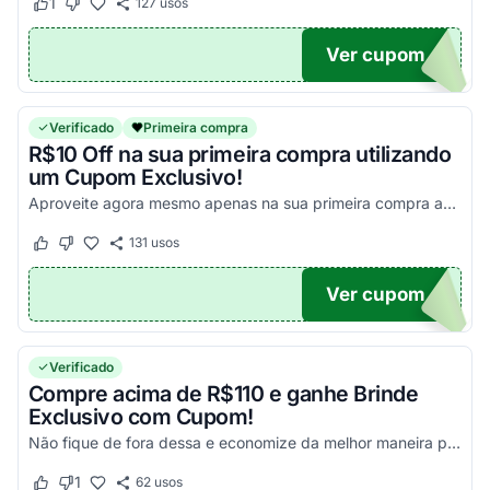
1
127
usos
Este cupom funcionou
Este cupom não funcionou
Ver cupom
UPOM
Verificado
Primeira compra
R$10 Off na sua primeira compra utilizando
um Cupom Exclusivo!
Aproveite agora mesmo apenas na sua primeira compra acima de R$100!
131
usos
Este cupom funcionou
Este cupom não funcionou
Ver cupom
UPOM
Verificado
Compre acima de R$110 e ganhe Brinde
Exclusivo com Cupom!
Não fique de fora dessa e economize da melhor maneira possível!
1
62
usos
Este cupom funcionou
Este cupom não funcionou