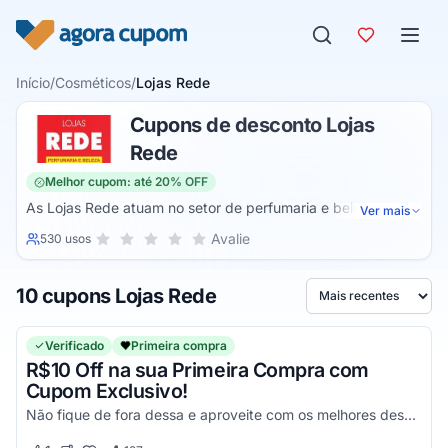
Pular para o conteúdo
Início
/
Cosméticos
/
Lojas Rede
Cupons de desconto Lojas
Rede
Melhor cupom: até 20% OFF
As Lojas Rede atuam no setor de perfumaria e beleza ao
Ver mais
oferecer uma variedade de produtos para cuidados com
Sua nota para Lojas Rede, de 1 a 5 estrelas
Avalie
530 usos
1 estrela
2 estrelas
3 estrelas
4 estrelas
5 estrelas
cabelos, unhas, pele e para a saúde do corpo. O catálogo
da loja envolve itens de maquiagem, eletroportáteis
10 cupons Lojas Rede
(pranchas, secadores, escovas alisadoras), produtos
Ordenar por
infantis (fraldas, sabonetes, pomadas), artigos para corpo e
banho (colônias, cremes hidratantes, desodorantes) e
Verificado
Primeira compra
vitaminas.
R$10 Off na sua Primeira Compra com
Cupom Exclusivo!
Não fique de fora dessa e aproveite com os melhores descontos! Válido em compras acima de R$100!