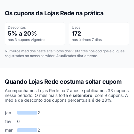
Os cupons da Lojas Rede na prática
Descontos
Usos
5% a 20%
172
nos 3 cupons vigentes
nos últimos 7 dias
Números medidos neste site: votos dos visitantes nos códigos e cliques
registrados no nosso servidor. Atualizados diariamente.
Quando Lojas Rede costuma soltar cupom
Acompanhamos Lojas Rede há 7 anos e publicamos 33 cupons
nesse período. O mês mais forte é
setembro
, com 9 cupons. A
média de desconto dos cupons percentuais é de 23%.
Cupons de Lojas Rede publicados por mês, somando os últimos 7
Mês
Cupons publicados
Desconto médio
jan
2
fev
0
mar
2