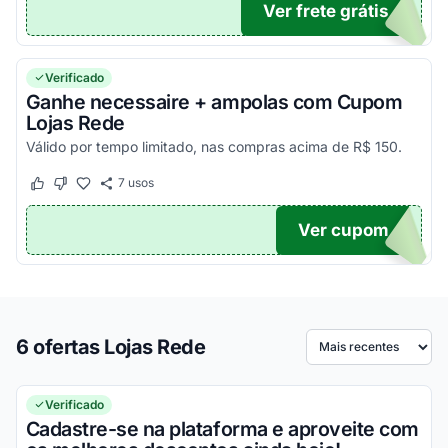
Ver frete grátis
N89
Verificado
Ganhe necessaire + ampolas com Cupom
Lojas Rede
Válido por tempo limitado, nas compras acima de R$ 150.
7
usos
Este cupom funcionou
Este cupom não funcionou
Ver cupom
150
6 ofertas Lojas Rede
Ordenar por
Verificado
Cadastre-se na plataforma e aproveite com