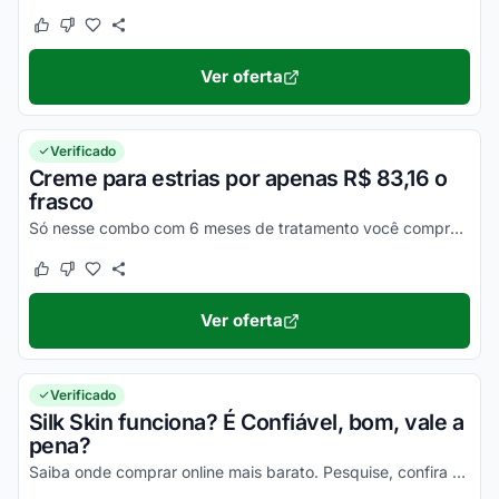
Este cupom funcionou
Este cupom não funcionou
Ver oferta
Verificado
Creme para estrias por apenas R$ 83,16 o
frasco
Só nesse combo com 6 meses de tratamento você compra com esse preço especial. Ative e aproveite agora!
Este cupom funcionou
Este cupom não funcionou
Ver oferta
Verificado
Silk Skin funciona? É Confiável, bom, vale a
pena?
Saiba onde comprar online mais barato. Pesquise, confira os comentários e constate a eficiência desse item!