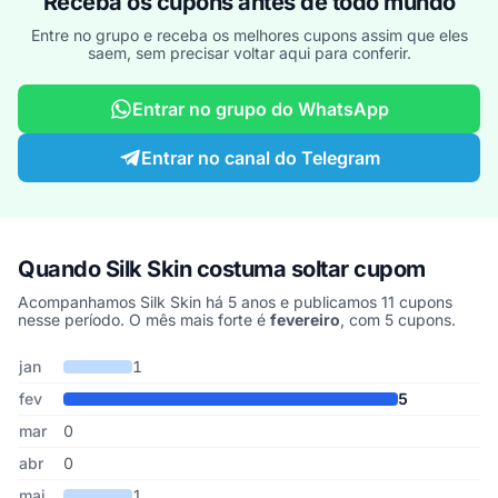
Receba os cupons antes de todo mundo
Entre no grupo e receba os melhores cupons assim que eles
saem, sem precisar voltar aqui para conferir.
Entrar no grupo do WhatsApp
Entrar no canal do Telegram
Quando Silk Skin costuma soltar cupom
Acompanhamos Silk Skin há 5 anos e publicamos 11 cupons
nesse período. O mês mais forte é
fevereiro
, com 5 cupons.
Cupons de Silk Skin publicados por mês, somando os últimos 5 a
Mês
Cupons publicados
Desconto médio
jan
1
fev
5
mar
0
abr
0
mai
1