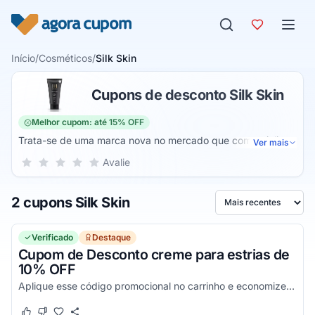
Pular para o conteúdo
Início
/
Cosméticos
/
Silk Skin
Cupons de desconto Silk Skin
Melhor cupom: até 15% OFF
Trata-se de uma marca nova no mercado que comercializa
Ver mais
o Silk Skin Essential Skin Care (creme) e o Silk Skin
Sua nota para Silk Skin, de 1 a 5 estrelas
Avalie
1 estrela
2 estrelas
3 estrelas
4 estrelas
5 estrelas
Colágeno (cápsulas). O creme atua como tratamento e
prevenção de estrias, pois contribui para a suavização e
2 cupons Silk Skin
diminuição do aspecto da pele afetada, assim como
Ordenar por
aumenta a elasticidade. As cápsulas com colágeno
complementam o tratamento.
Verificado
Destaque
Cupom de Desconto creme para estrias de
10% OFF
Aplique esse código promocional no carrinho e economize agora!