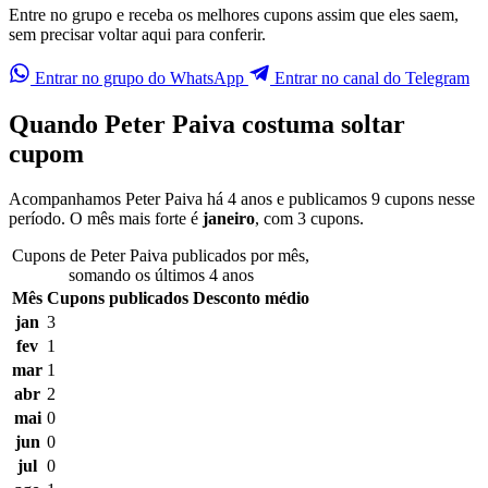
Entre no grupo e receba os melhores cupons assim que eles saem,
sem precisar voltar aqui para conferir.
Entrar no grupo do WhatsApp
Entrar no canal do Telegram
Quando Peter Paiva costuma soltar
cupom
Acompanhamos Peter Paiva há 4 anos e publicamos 9 cupons nesse
período. O mês mais forte é
janeiro
, com 3 cupons.
Cupons de Peter Paiva publicados por mês,
somando os últimos 4 anos
Mês
Cupons publicados
Desconto médio
jan
3
fev
1
mar
1
abr
2
mai
0
jun
0
jul
0