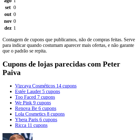
ago
1
set
0
out
0
nov
0
dez
1
Contagem de cupons que publicamos, não de compras feitas. Serve
para indicar quando costumam aparecer mais ofertas, e não garante
que o padrão se repita.
Cupons de lojas parecidas com Peter
Paiva
Vizcaya Cosméticos
14 cupons
Estée Lauder
5 cupons
Too Faced
7 cupons
We Pink
9 cupons
Renova Be
6 cupons
Lola Cosmetics
8 cupons
Ybera Paris
6 cupons
Ricca
11 cupons