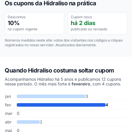
Os cupons da Hidraliso na prática
Descontos
Cupom novo
10%
há 2 dias
no cupom vigente
publicado ou revisado
Números medidos neste site: votos dos visitantes nos códigos e cliques
registrados no nosso servidor. Atualizados diariamente.
Quando Hidraliso costuma soltar cupom
Acompanhamos Hidraliso há 5 anos e publicamos 12 cupons
nesse período. O mês mais forte é
fevereiro
, com 4 cupons.
Cupons de Hidraliso publicados por mês, somando os últimos 5 a
Mês
Cupons publicados
Desconto médio
jan
3
fev
4
mar
0
abr
1
mai
0