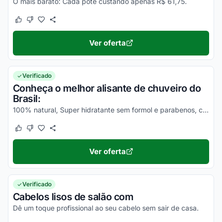
O mais barato: Cada pote custando apenas R$ 61,75.
Este cupom funcionou
Este cupom não funcionou
Ver oferta
Verificado
Conheça o melhor alisante de chuveiro do
Brasil:
100% natural, Super hidratante sem formol e parabenos, com efeitos imediatos. Veja os comentários de quem já usou!
Este cupom funcionou
Este cupom não funcionou
Ver oferta
Verificado
Cabelos lisos de salão com
Dê um toque profissional ao seu cabelo sem sair de casa.