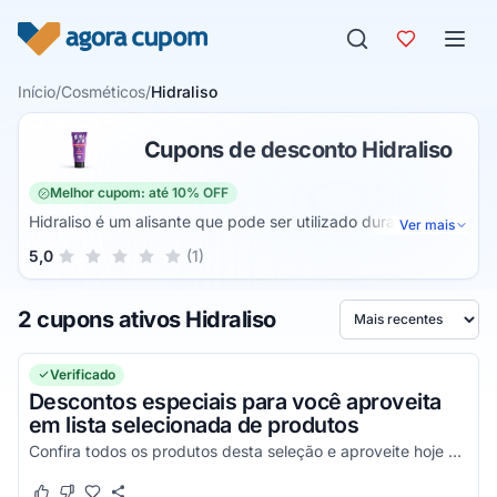
Pular para o conteúdo
Início
/
Cosméticos
/
Hidraliso
Cupons de desconto Hidraliso
Melhor cupom: até 10% OFF
Hidraliso é um alisante que pode ser utilizado durante o
Ver mais
banho para tornar os fios mais lisos e hidratados. O produto
Sua nota para Hidraliso, de 1 a 5 estrelas
5,0
(1)
1 estrela
2 estrelas
3 estrelas
4 estrelas
5 estrelas
é termoativado, ou seja, requer secagem com secador para
entregar o efeito de alisamento de salão ser sair de casa.
2 cupons ativos Hidraliso
Ele é adequado para todos os tipos de cabelos, não possui
Ordenar por
componentes químicos fortes e tem ação anti-frizz.
Verificado
Descontos especiais para você aproveita
em lista selecionada de produtos
Confira todos os produtos desta seleção e aproveite hoje mesmo com os melhores descontos!