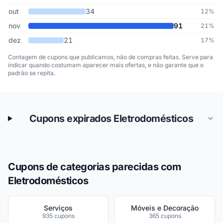
out
34
12%
nov
91
21%
dez
21
17%
Contagem de cupons que publicamos, não de compras feitas. Serve para
indicar quando costumam aparecer mais ofertas, e não garante que o
padrão se repita.
Cupons expirados Eletrodomésticos
Cupons de categorias parecidas com
Eletrodomésticos
Serviços
Móveis e Decoração
935 cupons
365 cupons