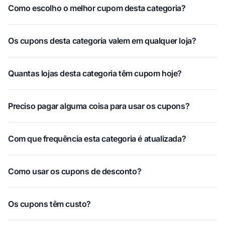
Como escolho o melhor cupom desta categoria?
Os cupons desta categoria valem em qualquer loja?
Quantas lojas desta categoria têm cupom hoje?
Preciso pagar alguma coisa para usar os cupons?
Com que frequência esta categoria é atualizada?
Como usar os cupons de desconto?
Os cupons têm custo?