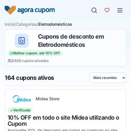
Pular para o conteúdo
Início
/
Categorias
/
Eletrodomésticos
Cupons de desconto em
Eletrodomésticos
Melhor cupom: até 10% OFF
8.828 cupons ativados
164 cupons ativos
Ordenar por
Midea Store
Verificado
10% OFF em todo o site Midea utilizando o
Cupom
Aproveite 10% de desconto em todas as compras no site da Midea.