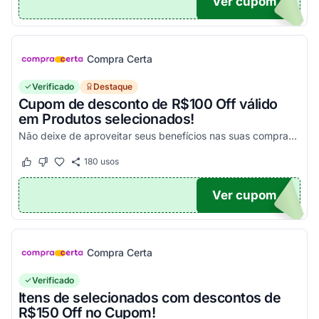
Ver cupom
VO50
Compra Certa
Verificado
Destaque
Cupom de desconto de R$100 Off válido
em Produtos selecionados!
Não deixe de aproveitar seus benefícios nas suas compras e economize agora mesmo!
180
usos
Este cupom funcionou
Este cupom não funcionou
Ver cupom
O100
Compra Certa
Verificado
Itens de selecionados com descontos de
R$150 Off no Cupom!