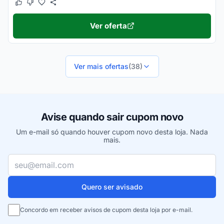
Este cupom funcionou
Este cupom não funcionou
Ver oferta
Ver mais ofertas
(38)
Avise quando sair cupom novo
Um e-mail só quando houver cupom novo desta loja. Nada
mais.
Seu e-mail
Quero ser avisado
Concordo em receber avisos de cupom desta loja por e-mail.