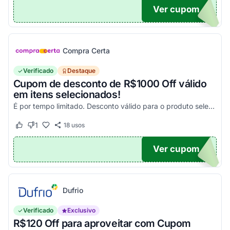
Ver cupom
O300
Compra Certa
Verificado
Destaque
Cupom de desconto de R$1000 Off válido
em itens selecionados!
É por tempo limitado. Desconto válido para o produto selecionado!
1
18
usos
Este cupom funcionou
Este cupom não funcionou
Ver cupom
1000
Dufrio
Verificado
Exclusivo
R$120 Off para aproveitar com Cupom