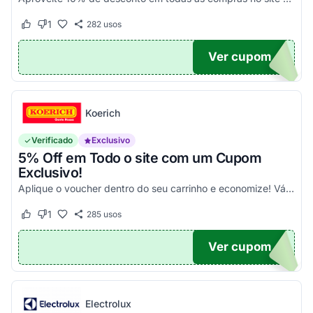
1
282
usos
Este cupom funcionou
Este cupom não funcionou
Ver cupom
10
Koerich
Verificado
Exclusivo
5% Off em Todo o site com um Cupom
Exclusivo!
Aplique o voucher dentro do seu carrinho e economize! Válido na sua primeira compra &nbsp;
1
285
usos
Este cupom funcionou
Este cupom não funcionou
Ver cupom
UPOM
Electrolux