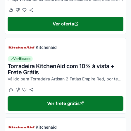
Este cupom funcionou
Este cupom não funcionou
Ver oferta
Kitchenaid
Verificado
Torradeira KitchenAid com 10% à vista +
Frete Grátis
Válido para Torradeira Artisan 2 Fatias Empire Red, por tempo limitado.
Este cupom funcionou
Este cupom não funcionou
Ver frete grátis
Kitchenaid