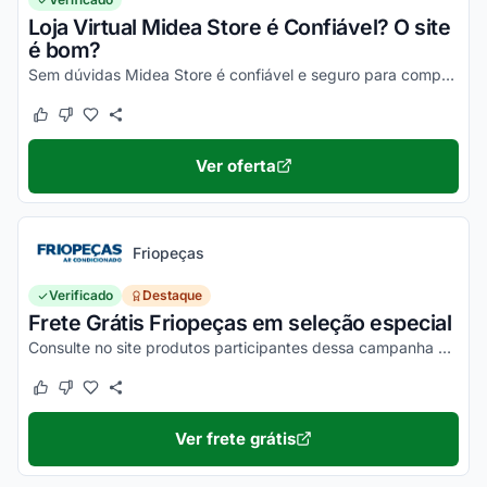
Loja Virtual Midea Store é Confiável? O site
é bom?
Sem dúvidas Midea Store é confiável e seguro para comprar online. Basta observar a reputação no Reclame Aqui Midea Store para ter certeza!
Este cupom funcionou
Este cupom não funcionou
Ver oferta
Friopeças
Verificado
Destaque
Frete Grátis Friopeças em seleção especial
Consulte no site produtos participantes dessa campanha e garanta já o seu frete gratuito na Friopeças.
Este cupom funcionou
Este cupom não funcionou
Ver frete grátis