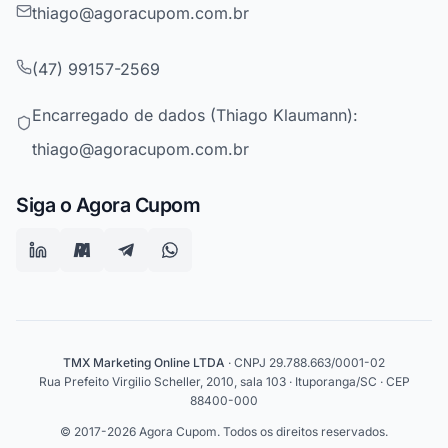
thiago@agoracupom.com.br
(47) 99157-2569
Encarregado de dados (Thiago Klaumann):
thiago@agoracupom.com.br
Siga o Agora Cupom
TMX Marketing Online LTDA
· CNPJ 29.788.663/0001-02
Rua Prefeito Virgilio Scheller, 2010, sala 103 · Ituporanga/SC · CEP
88400-000
© 2017-2026 Agora Cupom. Todos os direitos reservados.