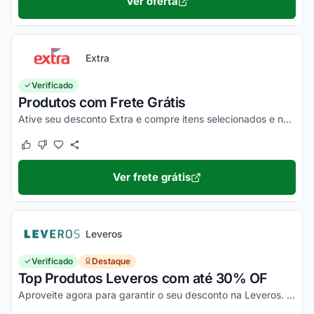
Ver oferta
Extra
Verificado
Produtos com Frete Grátis
Ative seu desconto Extra e compre itens selecionados e não pague pelo envio. Válido por tempo limitado, sujeito a encerramento sem aviso prévio.
Este cupom funcionou
Este cupom não funcionou
Ver frete grátis
Leveros
Verificado
Destaque
Top Produtos Leveros com até 30% OF
Aproveite agora para garantir o seu desconto na Leveros. Ative seu desconto e compre seu ar condicionado com desconto!