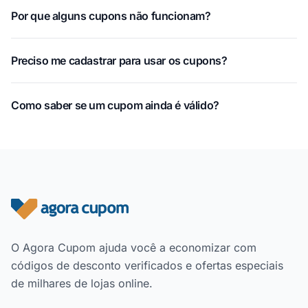
Por que alguns cupons não funcionam?
Preciso me cadastrar para usar os cupons?
Como saber se um cupom ainda é válido?
Rodapé do site
O Agora Cupom ajuda você a economizar com
códigos de desconto verificados e ofertas especiais
de milhares de lojas online.