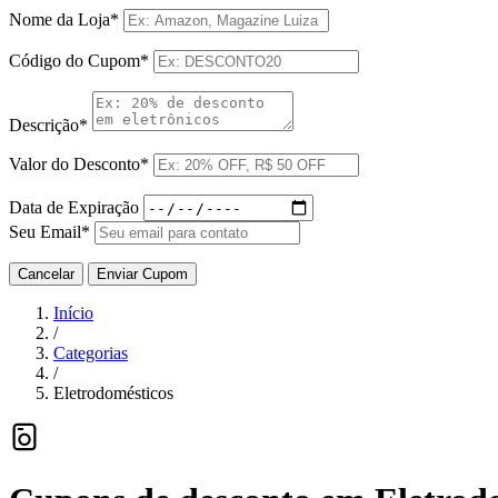
Nome da Loja*
Código do Cupom*
Descrição*
Valor do Desconto*
Data de Expiração
Seu Email*
Cancelar
Enviar Cupom
Início
/
Categorias
/
Eletrodomésticos