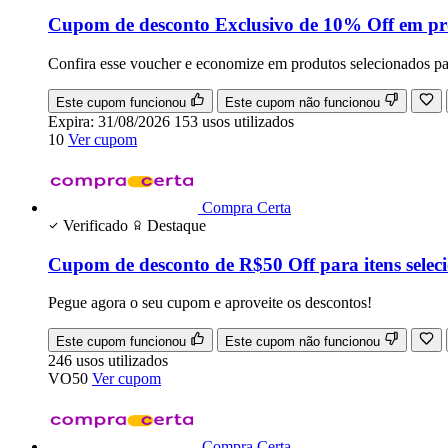
Cupom de desconto Exclusivo de 10% Off em pro
Confira esse voucher e economize em produtos selecionados p
Este cupom funcionou
Este cupom não funcionou
Expira:
31/08/2026
153
usos
utilizados
10
Ver cupom
Compra Certa
Verificado
Destaque
Cupom de desconto de R$50 Off para itens selec
Pegue agora o seu cupom e aproveite os descontos!
Este cupom funcionou
Este cupom não funcionou
246
usos
utilizados
VO50
Ver cupom
Compra Certa