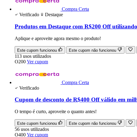
Compra Certa
Verificado
Destaque
Produtos em Destaque com R$200 Off utilizand
Aplique e aproveite agora mesmo o produto!
Este cupom funcionou
Este cupom não funcionou
113
usos
utilizados
O200
Ver cupom
Compra Certa
Verificado
Cupom de desconto de R$400 Off válido em milha
O tempo é curto, aproveite o quanto antes!
Este cupom funcionou
Este cupom não funcionou
56
usos
utilizados
O400
Ver cupom