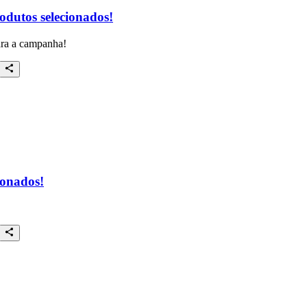
dutos selecionados!
ara a campanha!
ionados!