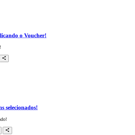
licando o Voucher!
!
s selecionados!
ado!