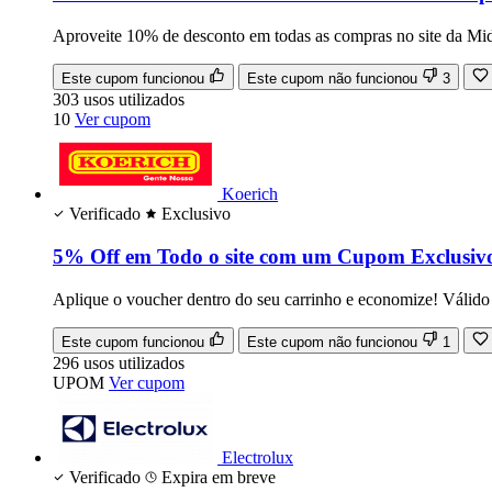
Aproveite 10% de desconto em todas as compras no site da Mi
Este cupom funcionou
Este cupom não funcionou
3
303
usos
utilizados
10
Ver cupom
Koerich
Verificado
Exclusivo
5% Off em Todo o site com um Cupom Exclusiv
Aplique o voucher dentro do seu carrinho e economize! Válido
Este cupom funcionou
Este cupom não funcionou
1
296
usos
utilizados
UPOM
Ver cupom
Electrolux
Verificado
Expira em breve