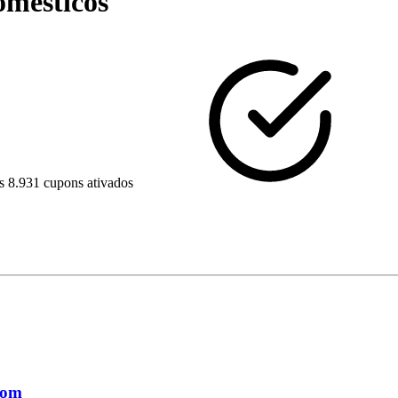
omésticos
s
8.931 cupons ativados
pom