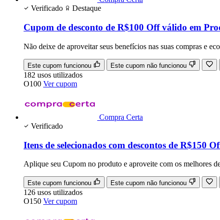
Verificado
Destaque
Cupom de desconto de R$100 Off válido em Prod
Não deixe de aproveitar seus benefícios nas suas compras e e
Este cupom funcionou
Este cupom não funcionou
182
usos
utilizados
O100
Ver cupom
Compra Certa
Verificado
Itens de selecionados com descontos de R$150 O
Aplique seu Cupom no produto e aproveite com os melhores de
Este cupom funcionou
Este cupom não funcionou
126
usos
utilizados
O150
Ver cupom