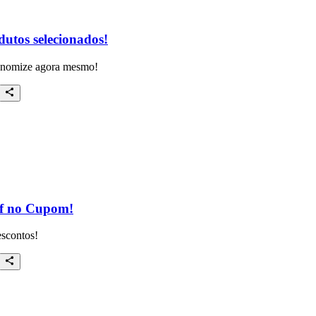
utos selecionados!
conomize agora mesmo!
ff no Cupom!
scontos!