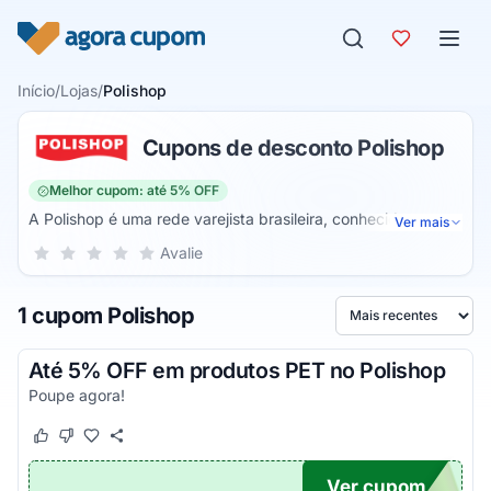
Pular para o conteúdo
Início
/
Lojas
/
Polishop
Cupons de desconto Polishop
Melhor cupom: até 5% OFF
A Polishop é uma rede varejista brasileira, conhecida por
Ver mais
seus comerciais e popularidades em todo o país. A marca
Sua nota para Polishop, de 1 a 5 estrelas
Avalie
1 estrela
2 estrelas
3 estrelas
4 estrelas
5 estrelas
conseguiu crescer e se tornar o que é hoje graças a grande
gama de produtos vendidos no site. Atualmente,
1 cupom Polishop
principalmente online, é possível conferir a quantidade de
Ordenar por
produto vendido na empresa.
Até 5% OFF em produtos PET no Polishop
Poupe agora!
Este cupom funcionou
Este cupom não funcionou
Ver cupom
DIGO