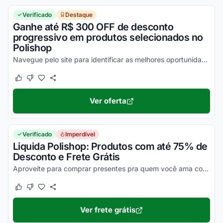
Verificado
Destaque
Ganhe até R$ 300 OFF de desconto
progressivo em produtos selecionados no
Polishop
Navegue pelo site para identificar as melhores oportunidades de economizar no Polishop. Promoções e ofertas exclusivas com R$ 100 a R$ 300 OFF de desconto. Economize agora no Polis...
Este cupom funcionou
Este cupom não funcionou
Ver oferta
Verificado
Imperdível
Liquida Polishop: Produtos com até 75% de
Desconto e Frete Grátis
Aproveite para comprar presentes pra quem você ama com preços incríveis no Liquida Polishop! São descontos de até R$ 500 em produtos top para o seu lar. Frete grátis nas compras a...
Este cupom funcionou
Este cupom não funcionou
Ver frete grátis