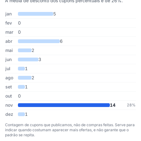
A média de desconto dos cupons percentuais é de 26%.
Cupons de Polishop publicados por mês, somando os últimos 9 a
Mês
Cupons publicados
Desconto médio
jan
5
fev
0
mar
0
abr
6
mai
2
jun
3
jul
1
ago
2
set
1
out
0
nov
14
28%
dez
1
Contagem de cupons que publicamos, não de compras feitas. Serve para
indicar quando costumam aparecer mais ofertas, e não garante que o
padrão se repita.