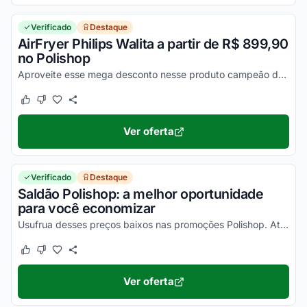
Verificado
Destaque
AirFryer Philips Walita a partir de R$ 899,90
no Polishop
Aproveite esse mega desconto nesse produto campeão de vendas e economize mais de R$ 200 no Polishop. Por tempo limitado. Corra!
Este cupom funcionou
Este cupom não funcionou
Ver oferta
Verificado
Destaque
Saldão Polishop: a melhor oportunidade
para você economizar
Usufrua desses preços baixos nas promoções Polishop. Ative seu desconto e aproveite as condições promocionais!
Este cupom funcionou
Este cupom não funcionou
Ver oferta