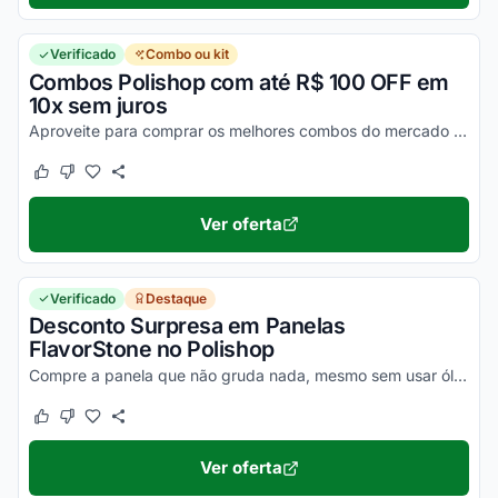
Verificado
Combo ou kit
Combos Polishop com até R$ 100 OFF em
10x sem juros
Aproveite para comprar os melhores combos do mercado na loja virtual Polishop. Confira as oportunidades na loja virtual e desfrute dos descontos!
Este cupom funcionou
Este cupom não funcionou
Ver oferta
Verificado
Destaque
Desconto Surpresa em Panelas
FlavorStone no Polishop
Compre a panela que não gruda nada, mesmo sem usar óleo, com desconto. Produto exclusivo Polishop, aproveite agora!
Este cupom funcionou
Este cupom não funcionou
Ver oferta