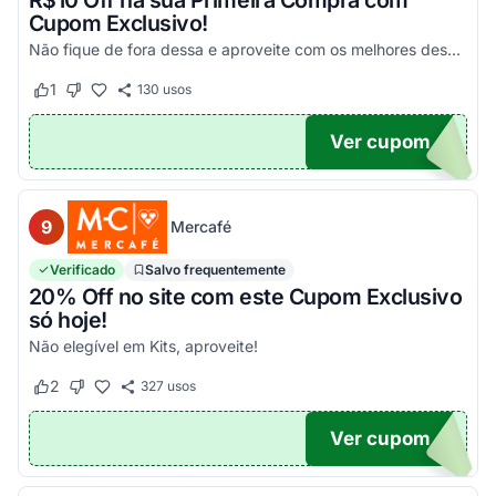
R$10 Off na sua Primeira Compra com
Cupom Exclusivo!
Não fique de fora dessa e aproveite com os melhores descontos! Válido em compras acima de R$100!
1
130
usos
Este cupom funcionou
Este cupom não funcionou
Ver cupom
UPOM
9
Mercafé
Verificado
Salvo frequentemente
20% Off no site com este Cupom Exclusivo
só hoje!
Não elegível em Kits, aproveite!
2
327
usos
Este cupom funcionou
Este cupom não funcionou
Ver cupom
OM20