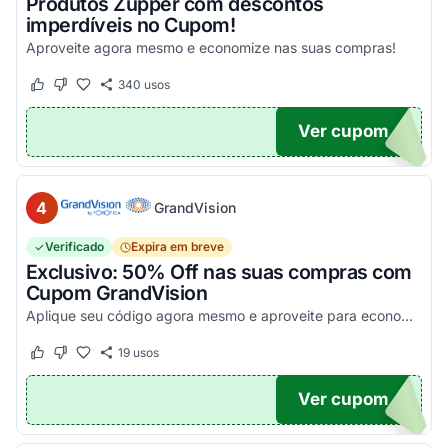
Produtos Zupper com descontos
imperdíveis no Cupom!
Aproveite agora mesmo e economize nas suas compras!
340
usos
Este cupom funcionou
Este cupom não funcionou
Ver cupom
.
4
GrandVision
Verificado
Expira em breve
Exclusivo: 50% Off nas suas compras com
Cupom GrandVision
Aplique seu código agora mesmo e aproveite para economizar! Válido em par completo (Armação + Lente)!
19
usos
Este cupom funcionou
Este cupom não funcionou
Ver cupom
OM50