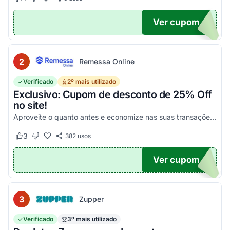
Este cupom funcionou
Este cupom não funcionou
Ver cupom
POM6
2
Remessa Online
Verificado
2º mais utilizado
Exclusivo: Cupom de desconto de 25% Off
no site!
Aproveite o quanto antes e economize nas suas transações, tanto PF quanto PJ!
3
382
usos
Este cupom funcionou
Este cupom não funcionou
Ver cupom
OM25
3
Zupper
Verificado
3º mais utilizado