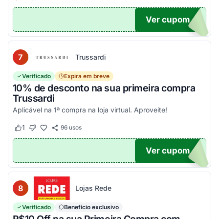
Ver cupom
EIRA
7
Trussardi
Verificado
Expira em breve
10% de desconto na sua primeira compra
Trussardi
Aplicável na 1ª compra na loja virtual. Aproveite!
1
96
usos
Este cupom funcionou
Este cupom não funcionou
Ver cupom
OM10
8
Lojas Rede
Verificado
Benefício exclusivo