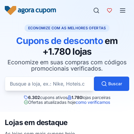
Pular para o conteúdo
ECONOMIZE COM AS MELHORES OFERTAS
Cupons de desconto
em
+1.780 lojas
Economize em suas compras com códigos
promocionais verificados.
Buscar cupons por loja
Buscar
6.302
cupons ativos
1.780
lojas parceiras
Ofertas atualizadas hoje
como verificamos
Lojas em destaque
As lojas com mais cupons hoje.