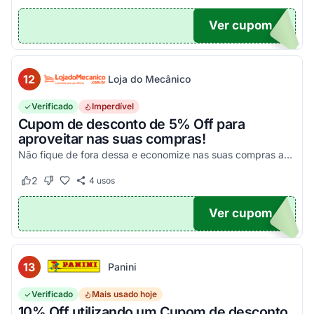
Ver cupom
10
12
Loja do Mecânico
Verificado
Imperdível
Cupom de desconto de 5% Off para
aproveitar nas suas compras!
Não fique de fora dessa e economize nas suas compras agora mesmo!
2
4
usos
Este cupom funcionou
Este cupom não funcionou
Ver cupom
DO5
13
Panini
Verificado
Mais usado hoje
10% Off utilizando um Cupom de desconto