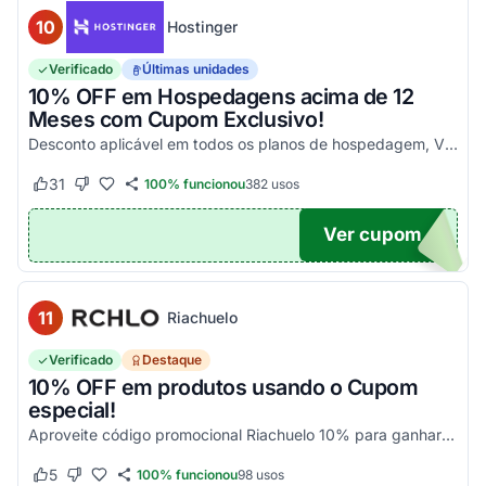
10
Hostinger
Verificado
Últimas unidades
10% OFF em Hospedagens acima de 12
Meses com Cupom Exclusivo!
Desconto aplicável em todos os planos de hospedagem, VPS e Cloud, maiores que 12 meses. Aproveite!
31
100% funcionou
382
usos
Este cupom funcionou
Este cupom não funcionou
Ver cupom
UPOM
11
Riachuelo
Verificado
Destaque
10% OFF em produtos usando o Cupom
especial!
Aproveite código promocional Riachuelo 10% para ganhar esse desconto em compras. Não cumulatios e somente para produtos vendidos e entregues pela Riachuelo, com exceção das categor...
5
100% funcionou
98
usos
Este cupom funcionou
Este cupom não funcionou