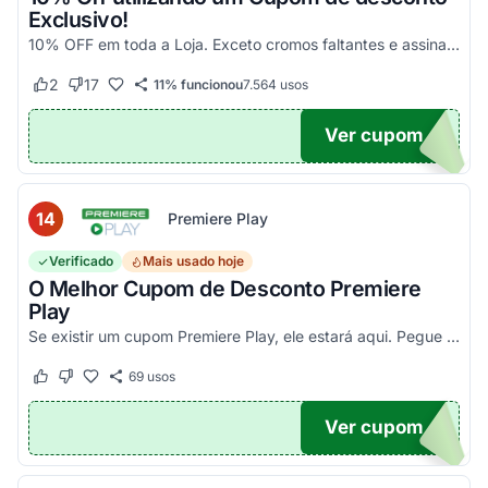
Exclusivo!
10% OFF em toda a Loja. Exceto cromos faltantes e assinaturas. Aproveite essa exclusividade!
2
17
11% funcionou
7.564
usos
Este cupom funcionou
Este cupom não funcionou
Ver cupom
UPOM
14
Premiere Play
Verificado
Mais usado hoje
O Melhor Cupom de Desconto Premiere
Play
Se existir um cupom Premiere Play, ele estará aqui. Pegue seu código promocional e confira agora!
69
usos
Este cupom funcionou
Este cupom não funcionou
Ver cupom
TICO