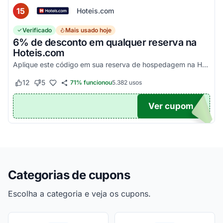
15
Hoteis.com
Verificado
Mais usado hoje
6% de desconto em qualquer reserva na
Hoteis.com
Aplique este código em sua reserva de hospedagem na Hoteis.com para obter 6% de desconto em estabelecimentos participantes da promoção.
12
5
71% funcionou
5.382
usos
Este cupom funcionou
Este cupom não funcionou
Ver cupom
POM6
Categorias de cupons
Escolha a categoria e veja os cupons.