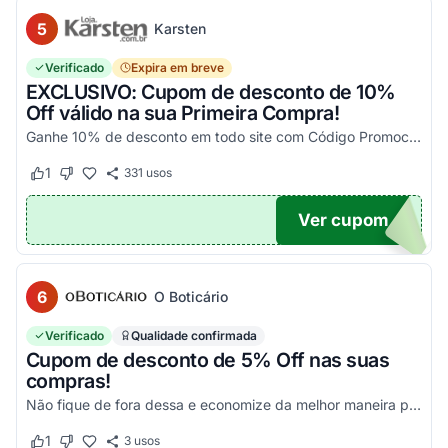
5
Karsten
Verificado
Expira em breve
EXCLUSIVO: Cupom de desconto de 10%
Off válido na sua Primeira Compra!
Ganhe 10% de desconto em todo site com Código Promocional Karsten. Válido apenas 1 utilização por CPF. Só aqui no Agora Cupom você economiza tanto!
1
331
usos
Este cupom funcionou
Este cupom não funcionou
Ver cupom
OM10
6
O Boticário
Verificado
Qualidade confirmada
Cupom de desconto de 5% Off nas suas
compras!
Não fique de fora dessa e economize da melhor maneira possível! Válido somente nessa seleção!
1
3
usos
Este cupom funcionou
Este cupom não funcionou