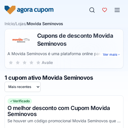
Pular para o conteúdo
Início
/
Lojas
/
Movida Seminovos
Cupons de desconto Movida
Seminovos
A Movida Seminovos é uma plataforma online para que
Ver mais
você possa realizar o sonho de ter seu próprio carro. Dessa
Sua nota para Movida Seminovos, de 1 a 5 estrelas
Avalie
1 estrela
2 estrelas
3 estrelas
4 estrelas
5 estrelas
forma, você pode optar por modelos seminovos e com
valores especiais. Além disso, você conta com condições
1 cupom ativo Movida Seminovos
especiais de pagamento da entrada.
Ordenar por
Verificado
O melhor desconto com Cupom Movida
Seminovos
Se houver um código promocional Movida Seminovos que funciona, ele estará aqui na nossa página. Pegue o voucher e confira agora!