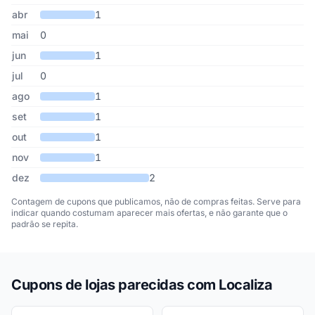
abr
1
mai
0
jun
1
jul
0
ago
1
set
1
out
1
nov
1
dez
2
Contagem de cupons que publicamos, não de compras feitas. Serve para
indicar quando costumam aparecer mais ofertas, e não garante que o
padrão se repita.
Cupons de lojas parecidas com Localiza