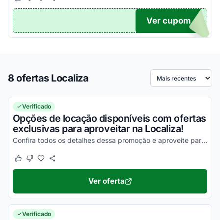
Este cupom funcionou
Este cupom não funcionou
Ver cupom
20
8 ofertas Localiza
Ordenar por
Verificado
Opções de locação disponíveis com ofertas
exclusivas para aproveitar na Localiza!
Confira todos os detalhes dessa promoção e aproveite para economizar de uma forma simples!
Este cupom funcionou
Este cupom não funcionou
Ver oferta
Verificado