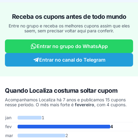
Receba os cupons antes de todo mundo
Entre no grupo e receba os melhores cupons assim que eles
saem, sem precisar voltar aqui para conferir.
Entrar no grupo do WhatsApp
Entrar no canal do Telegram
Quando Localiza costuma soltar cupom
Acompanhamos Localiza há 7 anos e publicamos 15 cupons
nesse período. O mês mais forte é
fevereiro
, com 4 cupons.
Cupons de Localiza publicados por mês, somando os últimos 7 an
Mês
Cupons publicados
Desconto médio
jan
1
fev
4
mar
2