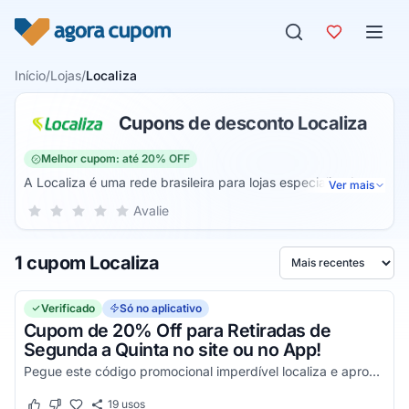
Pular para o conteúdo
Início
/
Lojas
/
Localiza
Cupons de desconto Localiza
Melhor cupom: até 20% OFF
A Localiza é uma rede brasileira para lojas especializadas
Ver mais
em aluguel de carros. A rede surgiu ainda na década de 70
Sua nota para Localiza, de 1 a 5 estrelas
Avalie
1 estrela
2 estrelas
3 estrelas
4 estrelas
5 estrelas
com a função de conectar as lojas com os clientes
interessados em alugar os veículos. Com o tempo, passou a
1 cupom Localiza
se modernizar e criou o seu próprio site, que funciona como
Ordenar por
uma plataforma com a mesma funcionalidade.
Verificado
Só no aplicativo
Cupom de 20% Off para Retiradas de
Segunda a Quinta no site ou no App!
Pegue este código promocional imperdível localiza e aproveite todos os seus benefícios nas suas compras online aplicando seus cupons de desconto!
19
usos