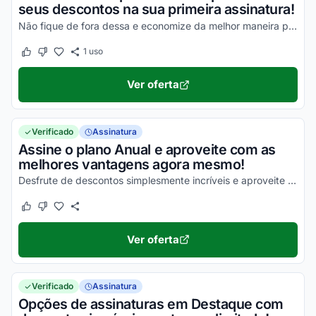
seus descontos na sua primeira assinatura!
Não fique de fora dessa e economize da melhor maneira possível!
1
uso
Este cupom funcionou
Este cupom não funcionou
Ver oferta
Verificado
Assinatura
Assine o plano Anual e aproveite com as
melhores vantagens agora mesmo!
Desfrute de descontos simplesmente incríveis e aproveite para economizar!
Este cupom funcionou
Este cupom não funcionou
Ver oferta
Verificado
Assinatura
Opções de assinaturas em Destaque com