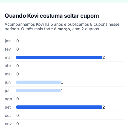
Quando Kovi costuma soltar cupom
Acompanhamos Kovi há 5 anos e publicamos 8 cupons nesse
período. O mês mais forte é
março
, com 2 cupons.
Cupons de Kovi publicados por mês, somando os últimos 5 anos
Mês
Cupons publicados
Desconto médio
jan
0
fev
0
mar
2
abr
0
mai
0
jun
1
jul
1
ago
0
set
2
out
0
nov
0