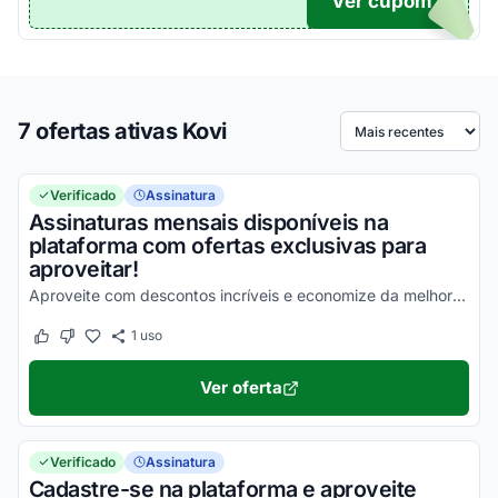
Ver cupom
TICO
7 ofertas ativas Kovi
Ordenar por
Verificado
Assinatura
Assinaturas mensais disponíveis na
plataforma com ofertas exclusivas para
aproveitar!
Aproveite com descontos incríveis e economize da melhor maneira possível!
1
uso
Este cupom funcionou
Este cupom não funcionou
Ver oferta
Verificado
Assinatura
Cadastre-se na plataforma e aproveite