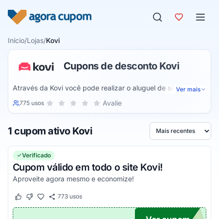
Pular para o conteúdo
Início
/
Lojas
/
Kovi
Cupons de desconto Kovi
Através da Kovi você pode realizar o aluguel de seu novo
Ver mais
carro de uma forma muito mais pratica e simples. Com os
Sua nota para Kovi, de 1 a 5 estrelas
Avalie
775 usos
1 estrela
2 estrelas
3 estrelas
4 estrelas
5 estrelas
menores valores do mercado, a Kovi é uma das empresas
que mais se destaca em seu ramo, de forma que você
1 cupom ativo Kovi
possa que você possa aligar um carro em diferentes
Ordenar por
situações e da melhor forma que preferir.
Verificado
Cupom válido em todo o site Kovi!
Aproveite agora mesmo e economize!
773
usos
Este cupom funcionou
Este cupom não funcionou