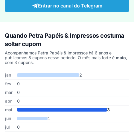
Entrar no canal do Telegram
Quando Petra Papéis & Impressos costuma
soltar cupom
Acompanhamos Petra Papéis & Impressos há 6 anos e
publicamos 8 cupons nesse período. O mês mais forte é
maio
,
com 3 cupons.
Cupons de Petra Papéis & Impressos publicados por mês, somand
Mês
Cupons publicados
Desconto médio
jan
2
fev
0
mar
0
abr
0
mai
3
jun
1
jul
0