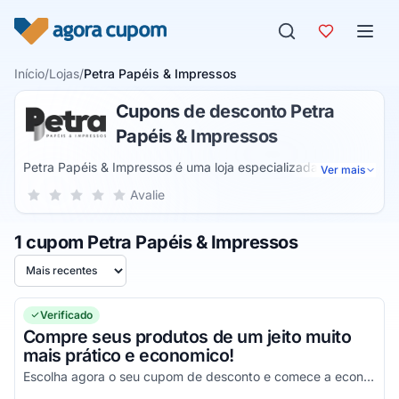
Pular para o conteúdo
Início
/
Lojas
/
Petra Papéis & Impressos
Cupons de desconto Petra
Papéis & Impressos
Petra Papéis & Impressos é uma loja especializada em
Ver mais
papéis estampados, coloridos, texturizados, fotográficos,
Sua nota para Petra Papéis & Impressos, de 1 a 5 estrelas
Avalie
1 estrela
2 estrelas
3 estrelas
4 estrelas
5 estrelas
entre outros. O catálogo inclui papéis kraft, color plus,
offset, papel com estampa floral, de arabesco, de coração,
1 cupom Petra Papéis & Impressos
etc. A empresa realiza vendas no varejo e no atacado.
Ordenar por
Verificado
Compre seus produtos de um jeito muito
mais prático e economico!
Escolha agora o seu cupom de desconto e comece a economizar na sua compra!