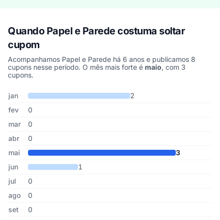
Quando Papel e Parede costuma soltar
cupom
Acompanhamos Papel e Parede há 6 anos e publicamos 8
cupons nesse período. O mês mais forte é
maio
, com 3
cupons.
Cupons de Papel e Parede publicados por mês, somando os últim
Mês
Cupons publicados
Desconto médio
jan
2
fev
0
mar
0
abr
0
mai
3
jun
1
jul
0
ago
0
set
0