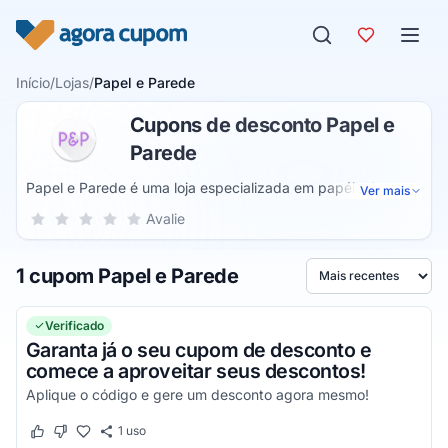
Pular para o conteúdo
Início
/
Lojas
/
Papel e Parede
Cupons de desconto Papel e
Parede
Papel e Parede é uma loja especializada em papéis de
Ver mais
parede e azulejos adesivos para decoração de ambientes.
Sua nota para Papel e Parede, de 1 a 5 estrelas
Avalie
1 estrela
2 estrelas
3 estrelas
4 estrelas
5 estrelas
O catálogo conta com placas 3D, quadros, poster, decalls,
fotomurais, peças de decoração espelhadas e de MDF e
1 cupom Papel e Parede
uma ampla gama de tipos de estampas de papéis de
Ordenar por
parede.
Verificado
Garanta já o seu cupom de desconto e
comece a aproveitar seus descontos!
Aplique o código e gere um desconto agora mesmo!
1
uso
Este cupom funcionou
Este cupom não funcionou