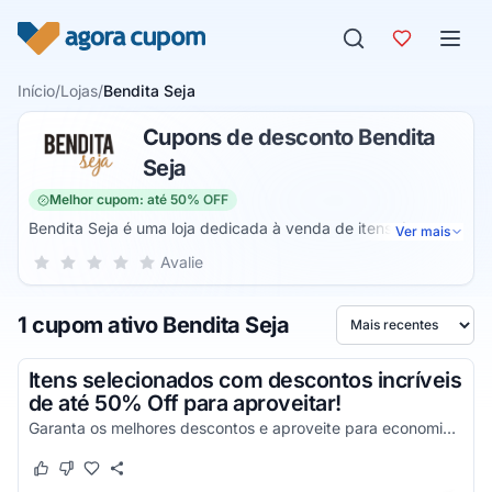
Pular para o conteúdo
Início
/
Lojas
/
Bendita Seja
Cupons de desconto Bendita
Seja
Melhor cupom: até 50% OFF
Bendita Seja é uma loja dedicada à venda de itens de
Ver mais
decoração, papelaria, bijuterias, semijoias e acessórios. O
Sua nota para Bendita Seja, de 1 a 5 estrelas
Avalie
1 estrela
2 estrelas
3 estrelas
4 estrelas
5 estrelas
catálogo da loja inclui brincos, colares, anéis, pulseiras,
braceletes, enfeites, quadros, espelhos, planners, adesivos,
1 cupom ativo Bendita Seja
blocos de notas, canetas, bolsas, mochilas, nécessaires e
Ordenar por
mais.
Itens selecionados com descontos incríveis
de até 50% Off para aproveitar!
Garanta os melhores descontos e aproveite para economizar da melhor maneira possível!
Este cupom funcionou
Este cupom não funcionou