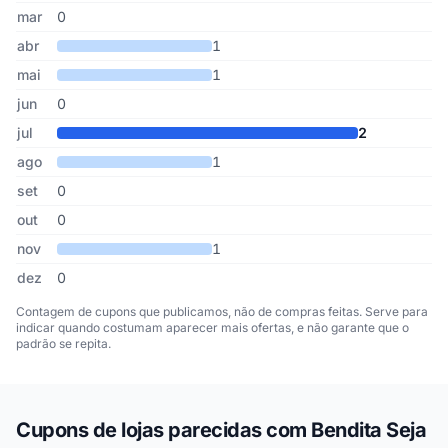
mar
0
abr
1
mai
1
jun
0
jul
2
ago
1
set
0
out
0
nov
1
dez
0
Contagem de cupons que publicamos, não de compras feitas. Serve para
indicar quando costumam aparecer mais ofertas, e não garante que o
padrão se repita.
Cupons de lojas parecidas com Bendita Seja