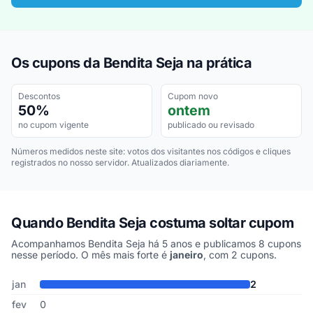
Os cupons da Bendita Seja na prática
Descontos
Cupom novo
50%
ontem
no cupom vigente
publicado ou revisado
Números medidos neste site: votos dos visitantes nos códigos e cliques
registrados no nosso servidor. Atualizados diariamente.
Quando Bendita Seja costuma soltar cupom
Acompanhamos Bendita Seja há 5 anos e publicamos 8 cupons
nesse período. O mês mais forte é
janeiro
, com 2 cupons.
Cupons de Bendita Seja publicados por mês, somando os últimos 
Mês
Cupons publicados
Desconto médio
jan
2
fev
0