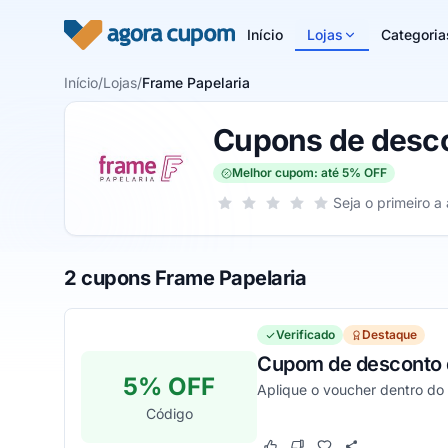
Pular para o conteúdo
Início
Lojas
Categoria
Início
/
Lojas
/
Frame Papelaria
Cupons de desco
Melhor cupom: até 5% OFF
Sua nota para Frame Papelaria, de 1
Seja o primeiro a 
1 estrela
2 estrelas
3 estrelas
4 estrelas
5 estrelas
2 cupons Frame Papelaria
Verificado
Destaque
Cupom de desconto d
5% OFF
Aplique o voucher dentro do 
Código