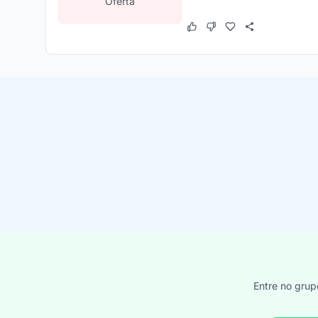
Oferta
Este cupom funcionou
Este cupom não funcion
Entre no grup