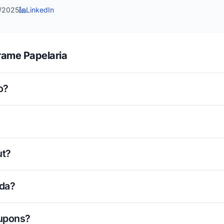
1/2025
LinkedIn
rame Papelaria
o?
ut?
ada?
cupons?