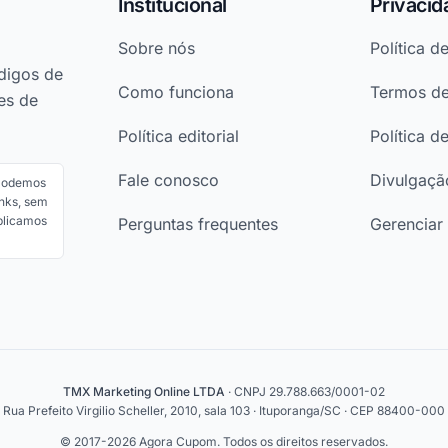
Institucional
Privacid
Sobre nós
Política d
digos de
Como funciona
Termos d
es de
Política editorial
Política d
Fale conosco
Divulgação
 Podemos
nks, sem
ublicamos
Perguntas frequentes
Gerenciar
TMX Marketing Online LTDA
· CNPJ 29.788.663/0001-02
Rua Prefeito Virgilio Scheller, 2010, sala 103 · Ituporanga/SC · CEP 88400-000
© 2017-2026 Agora Cupom. Todos os direitos reservados.