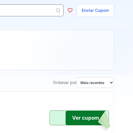
ojas
Enviar Cupom
 aparecem ao digitar 3 letras ou mais.
Ordenar por
Ver cupom
S5