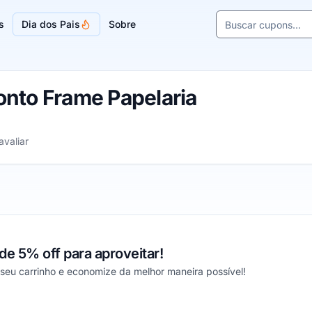
Buscar cupons e l
s
Dia dos Pais
Sobre
Sugestões de lojas
nto Frame Papelaria
 a 5 estrelas
avaliar
e 5% off para aproveitar!
seu carrinho e economize da melhor maneira possível!