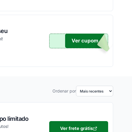
seu
l!
Ver cupom
TICO
Ordenar por
o limitado
utos!
Ver frete grátis