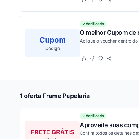
Este cupom funcionou
Este cupom não funcion
Verificado
O melhor Cupom de de
Cupom
Aplique o voucher dentro do 
Código
Este cupom funcionou
Este cupom não funcion
1 oferta Frame Papelaria
Verificado
Aproveite suas comp
FRETE GRÁTIS
Confira todos os detalhes d