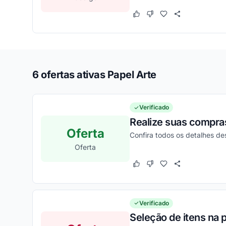
Este cupom funcionou
Este cupom não funcion
6 ofertas ativas Papel Arte
Verificado
Realize suas compra
Oferta
Confira todos os detalhes d
Oferta
Este cupom funcionou
Este cupom não funcion
Verificado
Seleção de itens na 