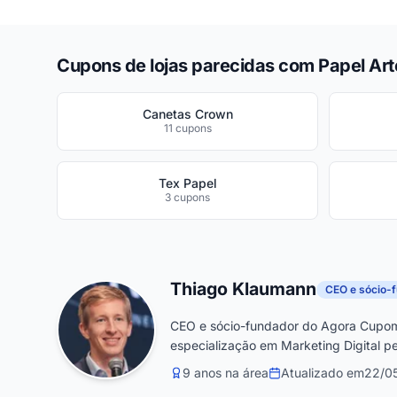
Cupons de lojas parecidas com Papel Art
Canetas Crown
11 cupons
Tex Papel
3 cupons
Thiago Klaumann
CEO e sócio-
CEO e sócio-fundador do Agora Cupom
especialização em Marketing Digital pe
9 anos na área
Atualizado em
22/0