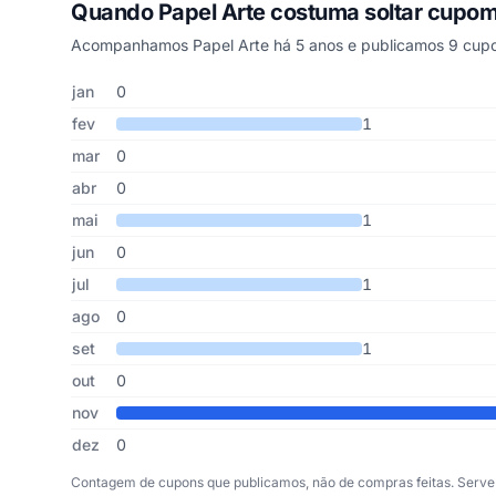
Quando Papel Arte costuma soltar cupo
Acompanhamos Papel Arte há 5 anos e publicamos 9 cupo
Cupons de Papel Arte publicados por mês, somando os últ
Mês
Cupons publicados
Desconto médio
jan
0
fev
1
mar
0
abr
0
mai
1
jun
0
jul
1
ago
0
set
1
out
0
nov
dez
0
Contagem de cupons que publicamos, não de compras feitas. Serve 