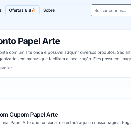
Buscar cupons e l
s
Ofertas 8.8
Sobre
Sugestões de lojas
nto Papel Arte
nta com um site onde é possível adquirir diversos produtos. São arti
organizados em menus que facilitam a localização. Eles possuem ima
strelas
avaliar
com Cupom Papel Arte
nal Papel Arte que funciona, ele estará aqui na nossa página. Pegu