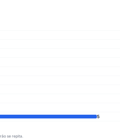
5
ão se repita.