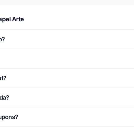
apel Arte
o?
ut?
ada?
cupons?