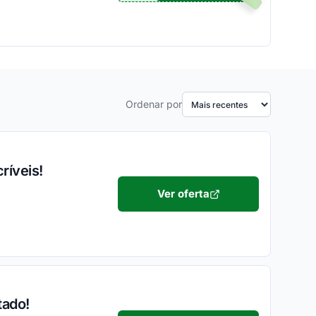
Ordenar por
ríveis!
Ver oferta
tado!