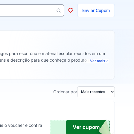
ojas
Enviar Cupom
 aparecem ao digitar 3 letras ou mais.
gos para escritório e material escolar reunidos em um
gens e descrição para que conheça o produto antes de
Ver mais
Ordenar por
e o voucher e confira
Ver cupom
TICO