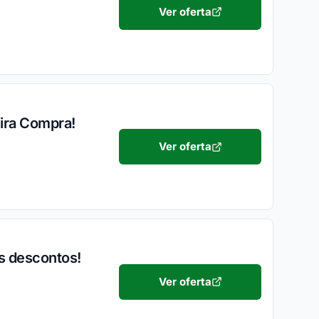
Ver oferta
eira Compra!
Ver oferta
s descontos!
Ver oferta