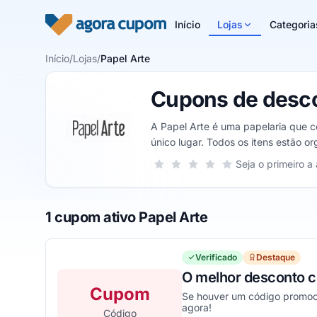
Pular para o conteúdo
Início
Lojas
Categoria
Início
/
Lojas
/
Papel Arte
Cupons de desco
A Papel Arte é uma papelaria que co
único lugar. Todos os itens estão 
receber em sua casa.
Sua nota para Papel Arte, de 1 a 5 e
Seja o primeiro a 
1 estrela
2 estrelas
3 estrelas
4 estrelas
5 estrelas
1 cupom ativo Papel Arte
Verificado
Destaque
O melhor desconto 
Cupom
Se houver um código promocio
agora!
Código