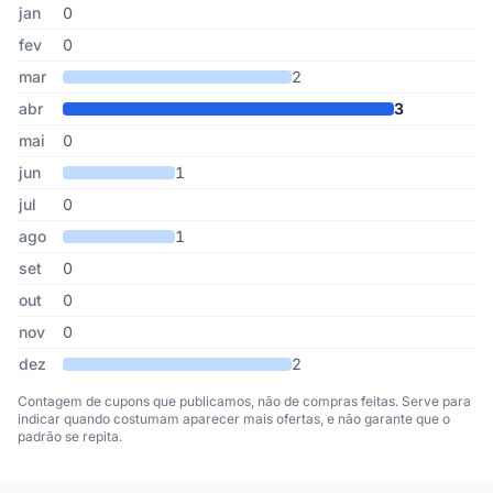
Cupons de Papel na Parede publicados por mês, somando os últi
Mês
Cupons publicados
Desconto médio
jan
0
fev
0
mar
2
abr
3
mai
0
jun
1
jul
0
ago
1
set
0
out
0
nov
0
dez
2
Contagem de cupons que publicamos, não de compras feitas. Serve para
indicar quando costumam aparecer mais ofertas, e não garante que o
padrão se repita.