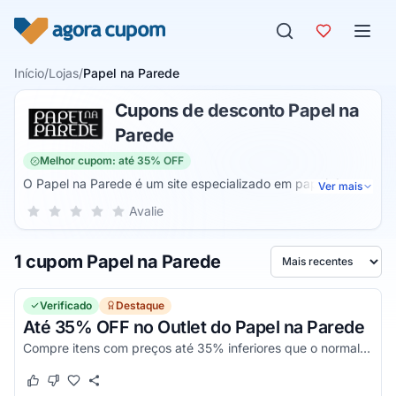
Pular para o conteúdo
Início
/
Lojas
/
Papel na Parede
Cupons de desconto Papel na
Parede
Melhor cupom: até 35% OFF
O Papel na Parede é um site especializado em papel de
Ver mais
parede e adesivos que podem ser usados na decoração. Os
Sua nota para Papel na Parede, de 1 a 5 estrelas
Avalie
1 estrela
2 estrelas
3 estrelas
4 estrelas
5 estrelas
designs são diferenciados e podem ser usados em diversos
ambientes como sala, quarto, cozinha e até mesmo
1 cupom Papel na Parede
banheiro. Os desenhos podem ser usados por diferentes
Ordenar por
públicos, existem os temas adultos, para adolescentes e
infantis.
Verificado
Destaque
Até 35% OFF no Outlet do Papel na Parede
Compre itens com preços até 35% inferiores que o normal, na seção do outlet Papel na Parede. Aproveite agora!
Este cupom funcionou
Este cupom não funcionou