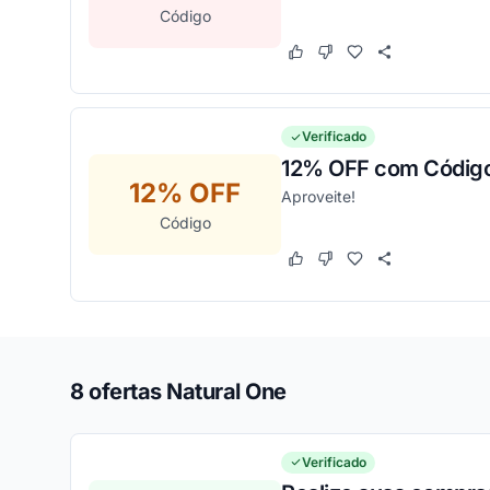
Código
Este cupom funcionou
Este cupom não funcion
Verificado
12% OFF com Código
12% OFF
Aproveite!
Código
Este cupom funcionou
Este cupom não funcion
8 ofertas Natural One
Verificado