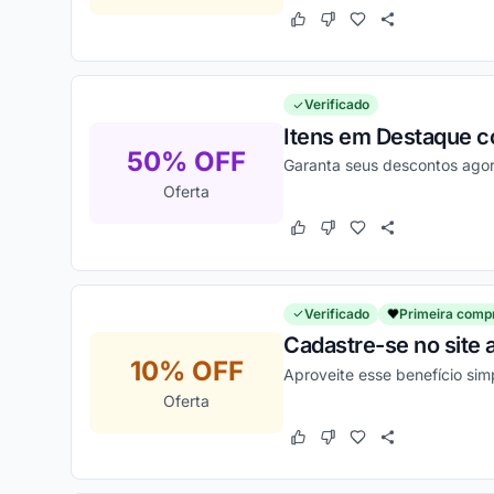
Este cupom funcionou
Este cupom não funcion
Verificado
Itens em Destaque co
50% OFF
Garanta seus descontos ago
Oferta
Este cupom funcionou
Este cupom não funcion
Verificado
Primeira comp
Cadastre-se no site
10% OFF
Aproveite esse benefício sim
Oferta
Este cupom funcionou
Este cupom não funcion