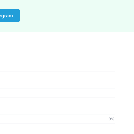
legram
9%