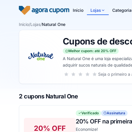
Pular para o conteúdo
Início
Lojas
Categoria
Início
/
Lojas
/
Natural One
Cupons de desco
Melhor cupom: até 20% OFF
A Natural One é uma loja especial
adquirir sucos naturais de qualida
opções de tamanhos diferentes.
Sua nota para Natural One, de 1 a 5
Seja o primeiro a 
1 estrela
2 estrelas
3 estrelas
4 estrelas
5 estrelas
2 cupons Natural One
Verificado
Assinatura
20% OFF na primeira
20% OFF
Economize!