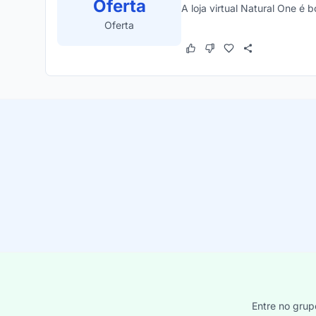
Oferta
A loja virtual Natural One é 
Oferta
Este cupom funcionou
Este cupom não funcion
Entre no grup