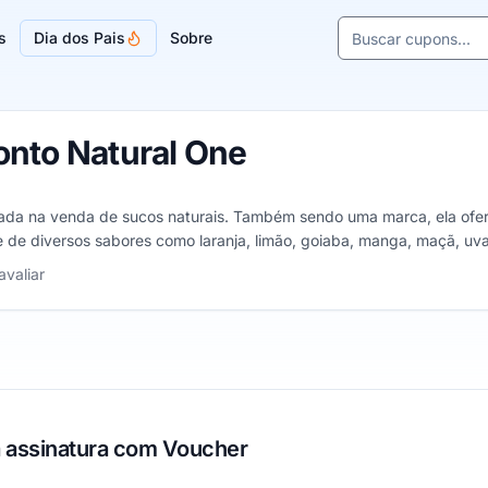
Buscar cupons e l
s
Dia dos Pais
Sobre
Sugestões de lojas
nto Natural One
izada na venda de sucos naturais. Também sendo uma marca, ela ofe
de de diversos sabores como laranja, limão, goiaba, manga, maçã, uv
 estrelas
avaliar
 assinatura com Voucher