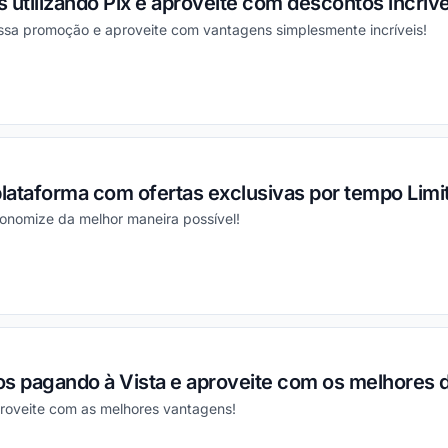
 utilizando Pix e aproveite com descontos incrí
essa promoção e aproveite com vantagens simplesmente incríveis!
ou
plataforma com ofertas exclusivas por tempo Limi
conomize da melhor maneira possível!
ou
os pagando à Vista e aproveite com os melhores 
proveite com as melhores vantagens!