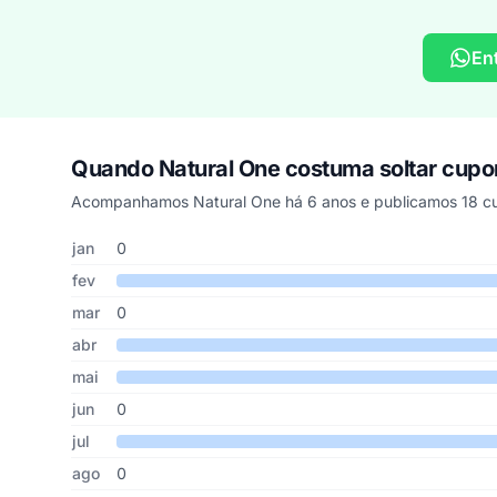
En
Quando Natural One costuma soltar cup
Acompanhamos Natural One há 6 anos e publicamos 18 cu
Cupons de Natural One publicados por mês, somando os ú
Mês
Cupons publicados
Desconto médio
jan
0
fev
mar
0
abr
mai
jun
0
jul
ago
0