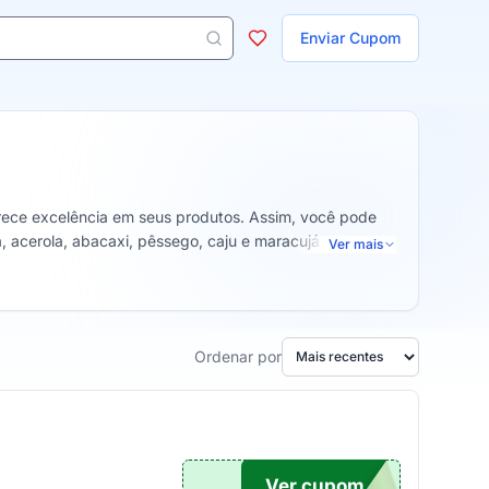
ojas
Enviar Cupom
 aparecem ao digitar 3 letras ou mais.
rece excelência em seus produtos. Assim, você pode
a, acerola, abacaxi, pêssego, caju e maracujá com
Ver mais
Ordenar por
Ver cupom
NA20