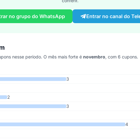
conferir.
trar no grupo do WhatsApp
Entrar no canal do Te
om
pons nesse período. O mês mais forte é
novembro
, com 6 cupons.
ltimos 6 anos
3
2
3
4