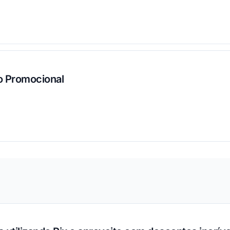
ou
 Promocional
ou