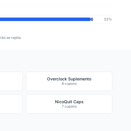
6
33%
ão se repita.
Overclock Suplemento
8 cupons
NicoQuit Caps
7 cupons