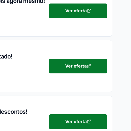
veis agora mesmo!
Ver oferta
tado!
Ver oferta
descontos!
Ver oferta