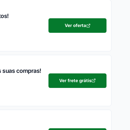
tos!
Ver oferta
as suas compras!
Ver frete grátis