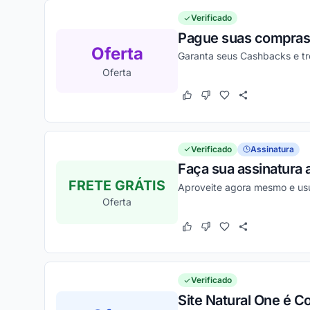
Verificado
Pague suas compras 
Oferta
Garanta seus Cashbacks e tr
Oferta
Este cupom funcionou
Este cupom não funcion
Verificado
Assinatura
Faça sua assinatura 
FRETE GRÁTIS
Aproveite agora mesmo e usu
Oferta
Este cupom funcionou
Este cupom não funcion
Verificado
Site Natural One é C