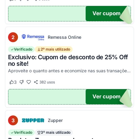
Este cupom funcionou
Este cupom não funcionou
Ver cupom
POM6
2
Remessa Online
Verificado
2º mais utilizado
Exclusivo: Cupom de desconto de 25% Off
no site!
Aproveite o quanto antes e economize nas suas transações, tanto PF quanto PJ!
3
382
usos
Este cupom funcionou
Este cupom não funcionou
Ver cupom
OM25
3
Zupper
Verificado
3º mais utilizado