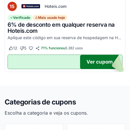
15
Hoteis.com
Verificado
Mais usado hoje
6% de desconto em qualquer reserva na
Hoteis.com
Aplique este código em sua reserva de hospedagem na Hoteis.com para obter 6% de desconto em estabelecimentos participantes da promoção.
12
5
71% funcionou
5.382
usos
Este cupom funcionou
Este cupom não funcionou
Ver cupom
POM6
Categorias de cupons
Escolha a categoria e veja os cupons.