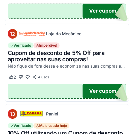
Ver cupom
10
12
Loja do Mecânico
Verificado
Imperdível
Cupom de desconto de 5% Off para
aproveitar nas suas compras!
Não fique de fora dessa e economize nas suas compras agora mesmo!
2
4
usos
Este cupom funcionou
Este cupom não funcionou
Ver cupom
DO5
13
Panini
Verificado
Mais usado hoje
10% Off utilizando um Cupom de desconto