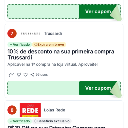
Ver cupom
EIRA
7
Trussardi
Verificado
Expira em breve
10% de desconto na sua primeira compra
Trussardi
Aplicável na 1ª compra na loja virtual. Aproveite!
1
96
usos
Este cupom funcionou
Este cupom não funcionou
Ver cupom
OM10
8
Lojas Rede
Verificado
Benefício exclusivo