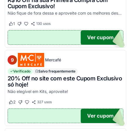
R$10 Off na sua Primeira Compra com
Cupom Exclusivo!
Não fique de fora dessa e aproveite com os melhores descontos! Válido em compras acima de R$100!
1
130
usos
Este cupom funcionou
Este cupom não funcionou
Ver cupom
UPOM
9
Mercafé
Verificado
Salvo frequentemente
20% Off no site com este Cupom Exclusivo
só hoje!
Não elegível em Kits, aproveite!
2
327
usos
Este cupom funcionou
Este cupom não funcionou
Ver cupom
OM20