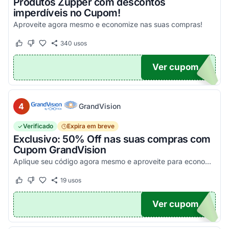
Produtos Zupper com descontos
imperdíveis no Cupom!
Aproveite agora mesmo e economize nas suas compras!
340
usos
Este cupom funcionou
Este cupom não funcionou
Ver cupom
.
4
GrandVision
Verificado
Expira em breve
Exclusivo: 50% Off nas suas compras com
Cupom GrandVision
Aplique seu código agora mesmo e aproveite para economizar! Válido em par completo (Armação + Lente)!
19
usos
Este cupom funcionou
Este cupom não funcionou
Ver cupom
OM50