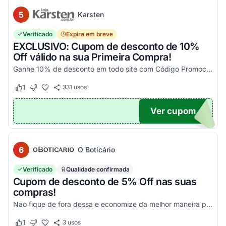
5
Karsten
Verificado
Expira em breve
EXCLUSIVO: Cupom de desconto de 10%
Off válido na sua Primeira Compra!
Ganhe 10% de desconto em todo site com Código Promocional Karsten. Válido apenas 1 utilização por CPF. Só aqui no Agora Cupom você economiza tanto!
1
331
usos
Este cupom funcionou
Este cupom não funcionou
Ver cupom
OM10
6
O Boticário
Verificado
Qualidade confirmada
Cupom de desconto de 5% Off nas suas
compras!
Não fique de fora dessa e economize da melhor maneira possível! Válido somente nessa seleção!
1
3
usos
Este cupom funcionou
Este cupom não funcionou