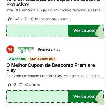
Exclusivo!
10% OFF em toda a Loja. Exceto cromos faltantes e assinaturas. Aproveite essa exclusividade!
2
17
11% funcionou
7.564
usos
Este cupom funcionou
Este cupom não funcionou
Ver cupom
UPOM
14
Premiere Play
Verificado
Mais usado hoje
O Melhor Cupom de Desconto Premiere
Play
Se existir um cupom Premiere Play, ele estará aqui. Pegue seu código promocional e confira agora!
69
usos
Este cupom funcionou
Este cupom não funcionou
Ver cupom
TICO