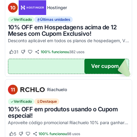
10
Hostinger
Verificado
Últimas unidades
10% OFF em Hospedagens acima de 12
Meses com Cupom Exclusivo!
Desconto aplicável em todos os planos de hospedagem, VPS e Cloud, maiores que 12 meses. Aproveite!
31
100% funcionou
382
usos
Este cupom funcionou
Este cupom não funcionou
Ver cupom
UPOM
11
Riachuelo
Verificado
Destaque
10% OFF em produtos usando o Cupom
especial!
Aproveite código promocional Riachuelo 10% para ganhar esse desconto em compras. Não cumulatios e somente para produtos vendidos e entregues pela Riachuelo, com exceção das categor...
5
100% funcionou
98
usos
Este cupom funcionou
Este cupom não funcionou