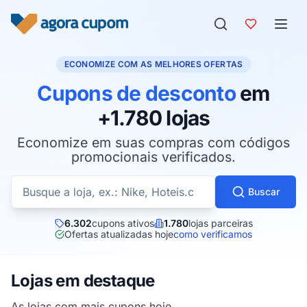
Pular para o conteúdo
ECONOMIZE COM AS MELHORES OFERTAS
Cupons de desconto
em
+1.780 lojas
Economize em suas compras com códigos
promocionais verificados.
Buscar cupons por loja
Buscar
6.302
cupons ativos
1.780
lojas parceiras
Ofertas atualizadas hoje
como verificamos
Lojas em destaque
As lojas com mais cupons hoje.