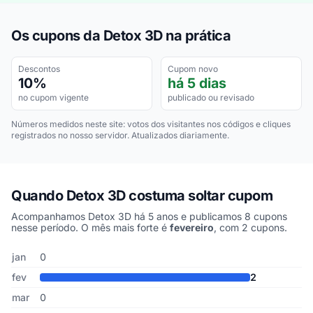
Os cupons da Detox 3D na prática
Descontos
Cupom novo
10%
há 5 dias
no cupom vigente
publicado ou revisado
Números medidos neste site: votos dos visitantes nos códigos e cliques
registrados no nosso servidor. Atualizados diariamente.
Quando Detox 3D costuma soltar cupom
Acompanhamos Detox 3D há 5 anos e publicamos 8 cupons
nesse período. O mês mais forte é
fevereiro
, com 2 cupons.
Cupons de Detox 3D publicados por mês, somando os últimos 5 a
Mês
Cupons publicados
Desconto médio
jan
0
fev
2
mar
0