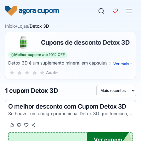
Pular para o conteúdo
Início
/
Lojas
/
Detox 3D
Cupons de desconto Detox 3D
Melhor cupom: até 10% OFF
Detox 3D é um suplemento mineral em cápsulas que auxilia
Ver mais
na redução do apetite e, consequentemente, na perda de
Sua nota para Detox 3D, de 1 a 5 estrelas
Avalie
1 estrela
2 estrelas
3 estrelas
4 estrelas
5 estrelas
peso. O controle do inchaço e a melhoria no funcionamento
corporal também são benefícios do produto. O suplemento
1 cupom Detox 3D
é composto por ingredientes de origem natural como
Ordenar por
extrato de berinjela, de guaraná, de linhaça dourada e
picolinato de cromo.
O melhor desconto com Cupom Detox 3D
Se houver um código promocional Detox 3D que funciona, ele estará aqui na nossa página. Pegue o voucher e confira agora!
Este cupom funcionou
Este cupom não funcionou
Ver cupom
DIGO