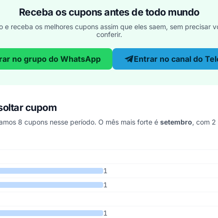
Receba os cupons antes de todo mundo
o e receba os melhores cupons assim que eles saem, sem precisar vo
conferir.
rar no grupo do WhatsApp
Entrar no canal do Te
soltar cupom
mos 8 cupons nesse período. O mês mais forte é
setembro
, com 2
ando os últimos 5 anos
1
1
1