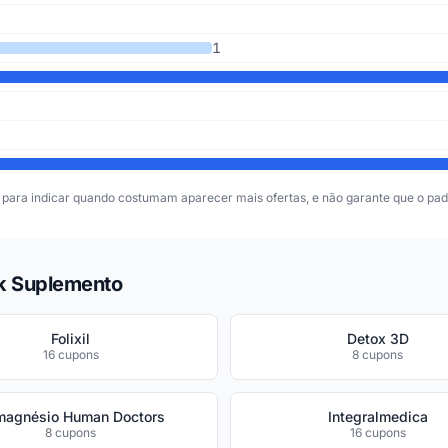
1
para indicar quando costumam aparecer mais ofertas, e não garante que o padr
ck Suplemento
Folixil
Detox 3D
16 cupons
8 cupons
magnésio Human Doctors
Integralmedica
8 cupons
16 cupons