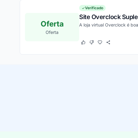
Verificado
Site Overclock Suple
Oferta
A loja virtual Overclock é bo
Oferta
Este cupom funcionou
Este cupom não funcion