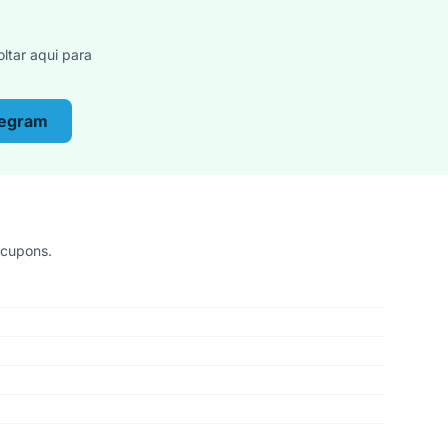
ltar aqui para
legram
 cupons.