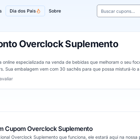
Buscar cupons e l
s
Dia dos Pais
Sobre
Sugestões de lojas
onto Overclock Suplemento
 online especializada na venda de bebidas que melhoram o seu foco
rs. Sua embalagem vem com 30 sachês para que possa misturá-lo a 
isa de mais foco e concentração para a execução de tarefas.
, de 1 a 5 estrelas
avaliar
m Cupom Overclock Suplemento
onal Overclock Suplemento que funciona, ele estará aqui na nossa