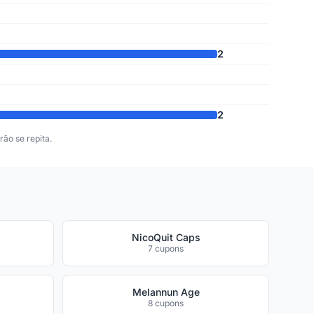
2
2
ão se repita.
NicoQuit Caps
7 cupons
Melannun Age
8 cupons