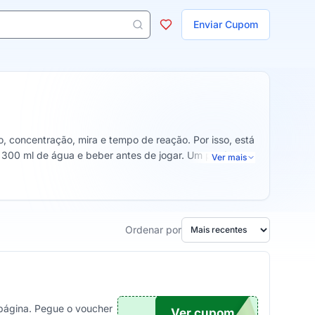
ojas
Enviar Cupom
 aparecem ao digitar 3 letras ou mais.
, concentração, mira e tempo de reação. Por isso, está
300 ml de água e beber antes de jogar. Um produto
Ver mais
Ordenar por
 página. Pegue o voucher
Ver cupom
10