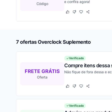
e confira agora!
Código
Este cupom funcionou
Este cupom não funcion
7 ofertas Overclock Suplemento
Verificado
Compre itens dessa 
FRETE GRÁTIS
Não fique de fora dessa e e
Oferta
Este cupom funcionou
Este cupom não funcion
Verificado