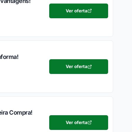
 vantagens!
Ver oferta
aforma!
Ver oferta
eira Compra!
Ver oferta