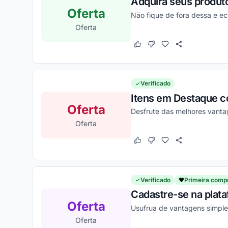
Adquira seus produt
Oferta
Não fique de fora dessa e e
Oferta
Este cupom funcionou
Este cupom não funcion
Verificado
Itens em Destaque co
Oferta
Desfrute das melhores vanta
Oferta
Este cupom funcionou
Este cupom não funcion
Verificado
Primeira comp
Cadastre-se na plata
Oferta
Usufrua de vantagens simple
Oferta