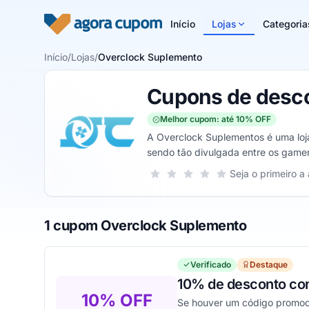
Pular para o conteúdo
Início
Lojas
Categoria
Início
/
Lojas
/
Overclock Suplemento
Cupons de desc
Melhor cupom: até 10% OFF
A Overclock Suplementos é uma loja
sendo tão divulgada entre os game
natural, é perfeito para quem prec
Sua nota para Overclock Suplemento
Seja o primeiro a 
1 estrela
2 estrelas
3 estrelas
4 estrelas
5 estrelas
1 cupom Overclock Suplemento
Verificado
Destaque
10% de desconto co
10% OFF
Se houver um código promoci