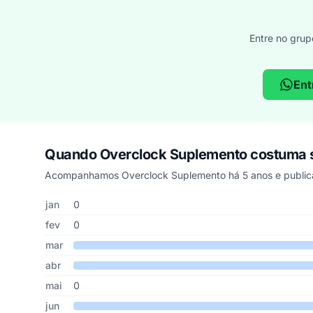
Entre no grup
Ent
Quando Overclock Suplemento costuma 
Acompanhamos Overclock Suplemento há 5 anos e publica
Cupons de Overclock Suplemento publicados por mês, som
Mês
Cupons publicados
Desconto médio
jan
0
fev
0
mar
abr
mai
0
jun