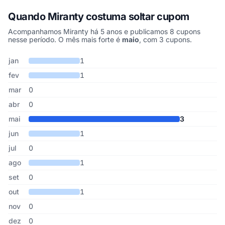
Quando Miranty costuma soltar cupom
Acompanhamos Miranty há 5 anos e publicamos 8 cupons
nesse período. O mês mais forte é
maio
, com 3 cupons.
Cupons de Miranty publicados por mês, somando os últimos 5 an
Mês
Cupons publicados
Desconto médio
jan
1
fev
1
mar
0
abr
0
mai
3
jun
1
jul
0
ago
1
set
0
out
1
nov
0
dez
0