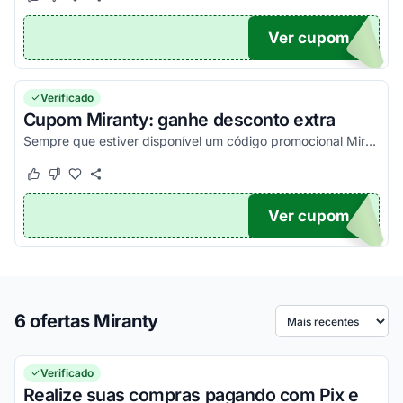
Este cupom funcionou
Este cupom não funcionou
Ver cupom
15
Verificado
Cupom Miranty: ganhe desconto extra
Sempre que estiver disponível um código promocional Miranty que funciona, seja na primeira compra ou não, ele estará aqui. Pegue agora!
Este cupom funcionou
Este cupom não funcionou
Ver cupom
TICO
6 ofertas Miranty
Ordenar por
Verificado
Realize suas compras pagando com Pix e