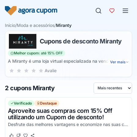
Pular para o conteúdo
Início
/
Moda e acessórios
/
Miranty
Cupons de desconto Miranty
Melhor cupom: até 15% OFF
A Miranty é uma loja virtual especializada na venda de
Ver mais
peças de prata. Ela acompanha a moda para oferecer
Sua nota para Miranty, de 1 a 5 estrelas
Avalie
1 estrela
2 estrelas
3 estrelas
4 estrelas
5 estrelas
sempre as últimas tendências e oferece uma consultoria
gratuita e atendimento diferenciado para quem deseja
2 cupons Miranty
comprar. É possível comprar acessórios diversos como
Ordenar por
brincos, colares, anéis, pulseiras, braceletes e outros que
ajudarão a complementar o visual.
Verificado
Destaque
Aproveite suas compras com 15% Off
utilizando um Cupom de desconto!
Desfrute das melhores vantagens e economize nas suas compras de uma maneira incrível!