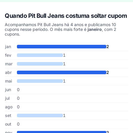
Quando Pit Bull Jeans costuma soltar cupom
Acompanhamos Pit Bull Jeans há 4 anos e publicamos 10
cupons nesse período. O mês mais forte é
janeiro
, com 2
cupons.
Cupons de Pit Bull Jeans publicados por mês, somando os últimos
Mês
Cupons publicados
Desconto médio
jan
2
fev
1
mar
1
abr
2
mai
1
jun
0
jul
0
ago
0
set
1
out
0
nov
2