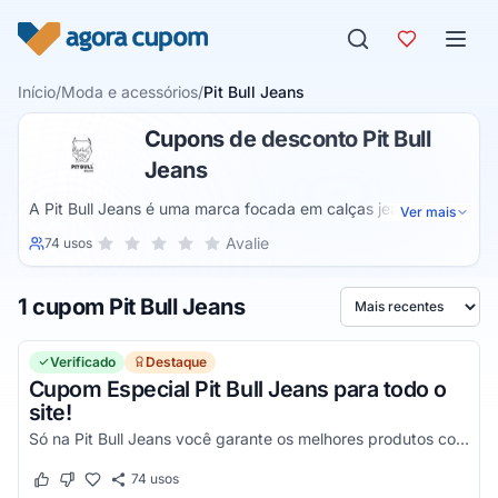
Pular para o conteúdo
Início
/
Moda e acessórios
/
Pit Bull Jeans
Cupons de desconto Pit Bull
Jeans
A Pit Bull Jeans é uma marca focada em calças jeans para o
Ver mais
público feminino e masculino. Na loja oficial, há calças
Sua nota para Pit Bull Jeans, de 1 a 5 estrelas
Avalie
74 usos
1 estrela
2 estrelas
3 estrelas
4 estrelas
5 estrelas
modeladoras, vestidos, saias, shorts, bermudas, jaquetas e
até calçados como tênis, chinelos, sandálias e sapatos.
1 cupom Pit Bull Jeans
Acessórios (bonés, bolsas, mochilas e máscaras) também
Ordenar por
fazem parte do catálogo.
Verificado
Destaque
Cupom Especial Pit Bull Jeans para todo o
site!
Só na Pit Bull Jeans você garante os melhores produtos com preço baixo utilizando um cupom de desconto!
74
usos
Este cupom funcionou
Este cupom não funcionou