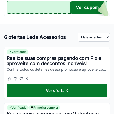
Ver cupom
DA10
6 ofertas Leda Acessorios
Ordenar por
Verificado
Realize suas compras pagando com Pix e
aproveite com descontos incríveis!
Confira todos os detalhes dessa promoção e aproveite com vantagens incríveis agora mesmo!
Este cupom funcionou
Este cupom não funcionou
Ver oferta
Verificado
Primeira compra
Sua primeira compra na Loja Virtual com