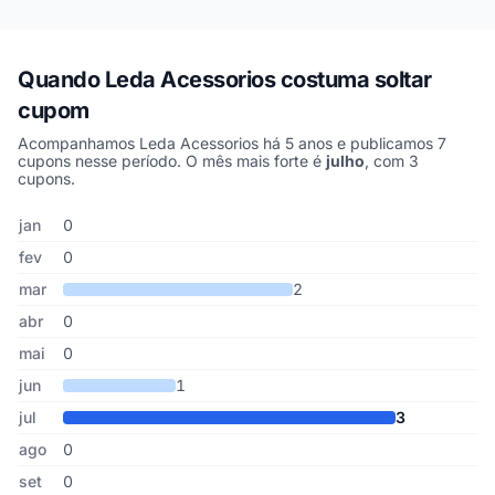
Quando Leda Acessorios costuma soltar
cupom
Acompanhamos Leda Acessorios há 5 anos e publicamos 7
cupons nesse período. O mês mais forte é
julho
, com 3
cupons.
Cupons de Leda Acessorios publicados por mês, somando os últi
Mês
Cupons publicados
Desconto médio
jan
0
fev
0
mar
2
abr
0
mai
0
jun
1
jul
3
ago
0
set
0