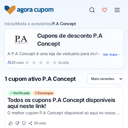
Pular para o conteúdo
Início
/
Moda e acessórios
/
P.A Concept
Cupons de desconto P.A
Concept
A P.A Concept é uma loja de vestuário para mulheres que
Ver mais
vende vestidos, blusas, tops, blazers, casacos, camisas,
Sua nota para P.A Concept, de 1 a 5 estrelas
Avalie
26 usos
1 estrela
2 estrelas
3 estrelas
4 estrelas
5 estrelas
jaquetas, calças, bermudas, saias, macacões, peças feitas
de tricô e coletes. O catálogo também inclui máscaras e
1 cupom ativo P.A Concept
camisetas com tecido antiviral.
Ordenar por
Verificado
Destaque
Todos os cupons P.A Concept disponíveis
aqui neste link!
O melhor cupom P.A Concept disponível só aqui no nosso site por tempo limitado!
26
usos
Este cupom funcionou
Este cupom não funcionou