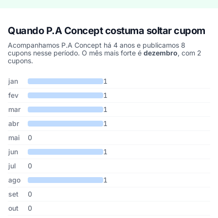
Quando P.A Concept costuma soltar cupom
Acompanhamos P.A Concept há 4 anos e publicamos 8
cupons nesse período. O mês mais forte é
dezembro
, com 2
cupons.
Cupons de P.A Concept publicados por mês, somando os últimos
Mês
Cupons publicados
Desconto médio
jan
1
fev
1
mar
1
abr
1
mai
0
jun
1
jul
0
ago
1
set
0
out
0