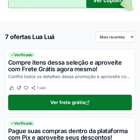
Ver cupom
TICO
7 ofertas Lua Luá
Ordenar por
Verificado
Compre itens dessa seleção e aproveite
com Frete Grátis agora mesmo!
Confira todos os detalhes dessa promoção e aproveite com vantagens simplesmente incríveis!
1
uso
Este cupom funcionou
Este cupom não funcionou
Ver frete grátis
Verificado
Pague suas compras dentro da plataforma
com Pix e aproveite seus descontos!