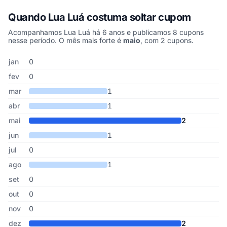
Quando Lua Luá costuma soltar cupom
Acompanhamos Lua Luá há 6 anos e publicamos 8 cupons
nesse período. O mês mais forte é
maio
, com 2 cupons.
Cupons de Lua Luá publicados por mês, somando os últimos 6 an
Mês
Cupons publicados
Desconto médio
jan
0
fev
0
mar
1
abr
1
mai
2
jun
1
jul
0
ago
1
set
0
out
0
nov
0
dez
2