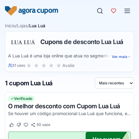
Pular para o conteúdo
Início
/
Lojas
/
Lua Luá
Cupons de desconto Lua Luá
A Lua Luá é uma loja online que atua no segmento de
Ver mais
vestimentas para moda cool e comfy. Assim, você pode
Sua nota para Lua Luá, de 1 a 5 estrelas
Avalie
51 usos
1 estrela
2 estrelas
3 estrelas
4 estrelas
5 estrelas
encontrar produtos modernos, cheios de estilo e com os
melhores preços da internet. São vários modelos de pijamas
1 cupom Lua Luá
para você escolher.
Ordenar por
Verificado
O melhor desconto com Cupom Lua Luá
Se houver um código promocional Lua Luá que funciona, ele estará aqui na nossa página. Pegue o voucher e confira agora!
50
usos
Este cupom funcionou
Este cupom não funcionou