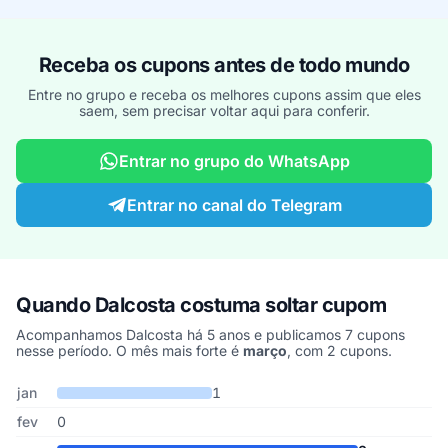
Receba os cupons antes de todo mundo
Entre no grupo e receba os melhores cupons assim que eles
saem, sem precisar voltar aqui para conferir.
Entrar no grupo do WhatsApp
Entrar no canal do Telegram
Quando Dalcosta costuma soltar cupom
Acompanhamos Dalcosta há 5 anos e publicamos 7 cupons
nesse período. O mês mais forte é
março
, com 2 cupons.
Cupons de Dalcosta publicados por mês, somando os últimos 5 a
Mês
Cupons publicados
Desconto médio
jan
1
fev
0