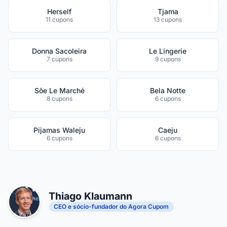
Herself
Tjama
11 cupons
13 cupons
Donna Sacoleira
Le Lingerie
7 cupons
9 cupons
Sôe Le Marché
Bela Notte
8 cupons
6 cupons
Pijamas Waleju
Caeju
6 cupons
6 cupons
Thiago Klaumann
CEO e sócio-fundador do Agora Cupom