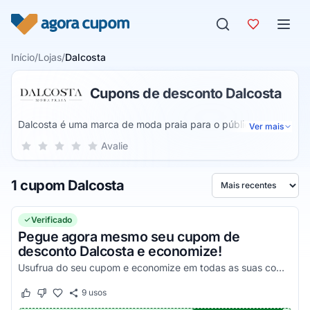
Pular para o conteúdo
Início
/
Lojas
/
Dalcosta
Cupons de desconto Dalcosta
Dalcosta é uma marca de moda praia para o público
Ver mais
feminino, masculino e infantil. A linha de roupas disponível
Sua nota para Dalcosta, de 1 a 5 estrelas
Avalie
1 estrela
2 estrelas
3 estrelas
4 estrelas
5 estrelas
na loja virtual é composta por biquínis, maiôs, bodies, saídas
de praia, sungas e shorts. Acessórios como viseiras, bonés
1 cupom Dalcosta
e bolsas também são vendidos pela empresa.
Ordenar por
Verificado
Pegue agora mesmo seu cupom de
desconto Dalcosta e economize!
Usufrua do seu cupom e economize em todas as suas compras!
9
usos
Este cupom funcionou
Este cupom não funcionou