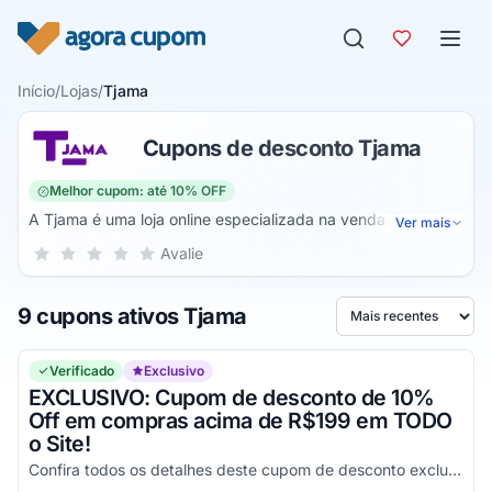
Pular para o conteúdo
Início
/
Lojas
/
Tjama
Cupons de desconto Tjama
Melhor cupom: até 10% OFF
A Tjama é uma loja online especializada na venda de
Ver mais
pijamas femininos, masculinos e, também, infantis. Assim,
Sua nota para Tjama, de 1 a 5 estrelas
Avalie
1 estrela
2 estrelas
3 estrelas
4 estrelas
5 estrelas
através desse site você pode ter acesso aos mais variados
tipos de modelos de pijamas para atender o seu estilo,
9 cupons ativos Tjama
independente de qual você tenha. Além disso, também há
Ordenar por
linhas para moda plus size.
Verificado
Exclusivo
EXCLUSIVO: Cupom de desconto de 10%
Off em compras acima de R$199 em TODO
o Site!
Confira todos os detalhes deste cupom de desconto exclusivo e aproveite com os melhores benefícios em todas as suas compras online ainda hoje utilizando o seu Código promocional!