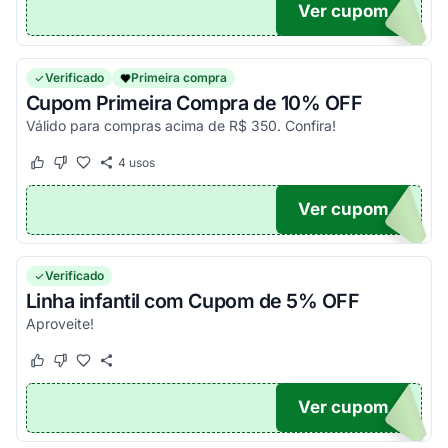
Ver cupom
N5
Verificado
Primeira compra
Cupom Primeira Compra de 10% OFF
Válido para compras acima de R$ 350. Confira!
4
usos
Este cupom funcionou
Este cupom não funcionou
Ver cupom
10PC
Verificado
Linha infantil com Cupom de 5% OFF
Aproveite!
Este cupom funcionou
Este cupom não funcionou
Ver cupom
JAMA