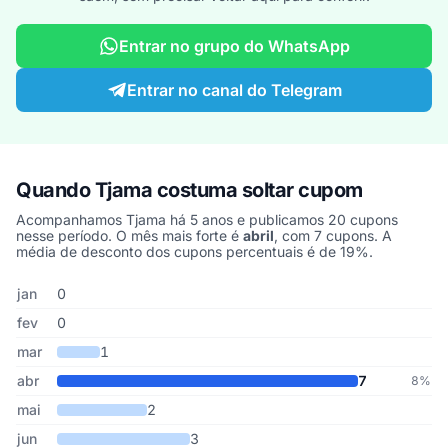
Entrar no grupo do WhatsApp
Entrar no canal do Telegram
Quando Tjama costuma soltar cupom
Acompanhamos Tjama há 5 anos e publicamos 20 cupons
nesse período. O mês mais forte é
abril
, com 7 cupons. A
média de desconto dos cupons percentuais é de 19%.
Cupons de Tjama publicados por mês, somando os últimos 5 anos
Mês
Cupons publicados
Desconto médio
jan
0
fev
0
mar
1
abr
7
8%
mai
2
jun
3