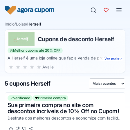
Pular para o conteúdo
Início
/
Lojas
/
Herself
Cupons de desconto Herself
Melhor cupom: até 20% OFF
A Herself é uma loja online que faz a venda de produtos
Ver mais
revolucionários. Assim, você pode revolucionar o seu ciclo
Sua nota para Herself, de 1 a 5 estrelas
Avalie
1 estrela
2 estrelas
3 estrelas
4 estrelas
5 estrelas
menstrual, através da aquisição de calcinhas menstruais
que são confortáveis, fininhas e econômicas com envio para
5 cupons Herself
todo o país.
Ordenar por
Verificado
Primeira compra
Sua primeira compra no site com
descontos incríveis de 10% Off no Cupom!
Desfrute dos melhores descontos e economize com facilidade nas suas compras agora mesmo!