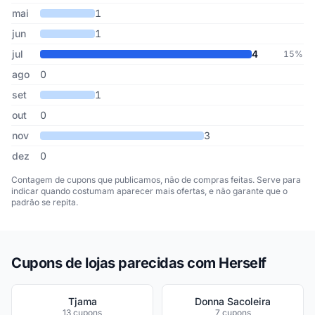
mai
1
jun
1
jul
4
15%
ago
0
set
1
out
0
nov
3
dez
0
Contagem de cupons que publicamos, não de compras feitas. Serve para
indicar quando costumam aparecer mais ofertas, e não garante que o
padrão se repita.
Cupons de lojas parecidas com Herself
Tjama
Donna Sacoleira
13 cupons
7 cupons