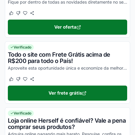
Fique por dentro de todas as novidades diretamente no seu e-mail e ainda economize 15% na sua compra!
Este cupom funcionou
Este cupom não funcionou
Ver oferta
Verificado
Todo o site com Frete Grátis acima de
R$200 para todo o País!
Aproveite esta oportunidade única e economize da melhor maneira em todas as suas compras online ainda hoje!
Este cupom funcionou
Este cupom não funcionou
Ver frete grátis
Verificado
Loja online Herself é confiável? Vale a pena
comprar seus produtos?
Adquira online pagando mais barato. Pesquise, confira os comentários e constate a eficiência e os benefícios do site Herself!