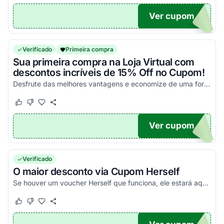
Ver cupom
F20
Verificado
Primeira compra
Sua primeira compra na Loja Virtual com
descontos incríveis de 15% Off no Cupom!
Desfrute das melhores vantagens e economize de uma forma simples nas suas compras!
Este cupom funcionou
Este cupom não funcionou
Ver cupom
SELF
Verificado
O maior desconto via Cupom Herself
Se houver um voucher Herself que funciona, ele estará aqui no Agora Cupom. Pegue o código promocional e poupe agora!
Este cupom funcionou
Este cupom não funcionou