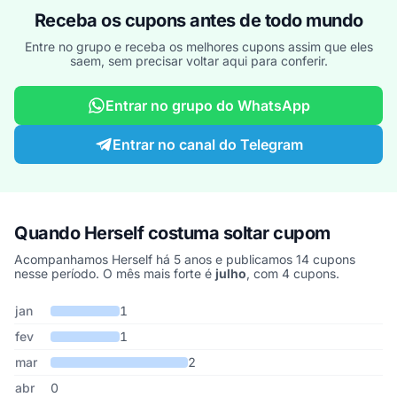
Receba os cupons antes de todo mundo
Entre no grupo e receba os melhores cupons assim que eles
saem, sem precisar voltar aqui para conferir.
Entrar no grupo do WhatsApp
Entrar no canal do Telegram
Quando Herself costuma soltar cupom
Acompanhamos Herself há 5 anos e publicamos 14 cupons
nesse período. O mês mais forte é
julho
, com 4 cupons.
Cupons de Herself publicados por mês, somando os últimos 5 ano
Mês
Cupons publicados
Desconto médio
jan
1
fev
1
mar
2
abr
0