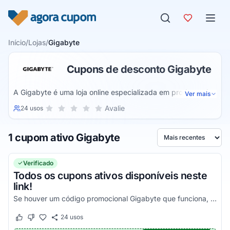
Pular para o conteúdo
Início
/
Lojas
/
Gigabyte
Cupons de desconto Gigabyte
A Gigabyte é uma loja online especializada em produtos de
Ver mais
informática. Assim você encontra os melhores produtos
Sua nota para Gigabyte, de 1 a 5 estrelas
Avalie
24 usos
1 estrela
2 estrelas
3 estrelas
4 estrelas
5 estrelas
para seu computador e inclusive produtos para gamers. A
loja possui de hardware de computador pessoal a soluções
1 cupom ativo Gigabyte
de servidor de negócios.
Ordenar por
Verificado
Todos os cupons ativos disponíveis neste
link!
Se houver um código promocional Gigabyte que funciona, ele estará aqui na nossa página. Pegue o voucher e confira agora!
24
usos
Este cupom funcionou
Este cupom não funcionou