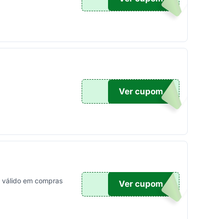
Ver cupom
19
, válido em compras
Ver cupom
VE