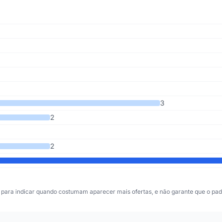
mos 8 anos
3
2
2
para indicar quando costumam aparecer mais ofertas, e não garante que o padr