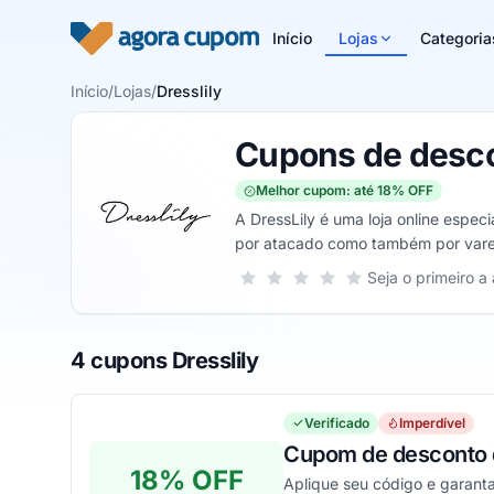
Pular para o conteúdo
Início
Lojas
Categoria
Início
/
Lojas
/
Dresslily
Cupons de desco
Melhor cupom: até 18% OFF
A DressLily é uma loja online espe
por atacado como também por varejo
Sua nota para Dresslily, de 1 a 5 est
Seja o primeiro a 
1 estrela
2 estrelas
3 estrelas
4 estrelas
5 estrelas
4 cupons Dresslily
Verificado
Imperdível
Cupom de desconto d
18% OFF
Aplique seu código e garant