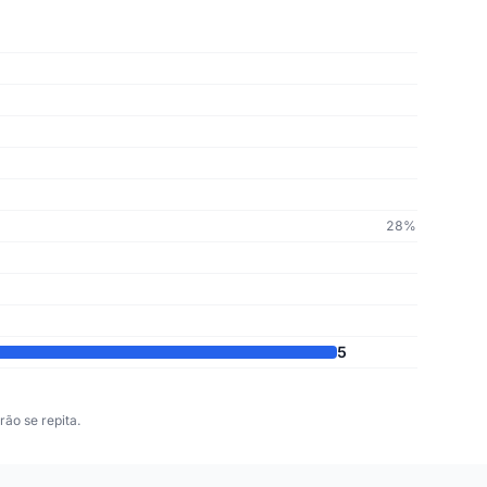
28%
5
ão se repita.