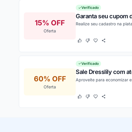
Verificado
Garanta seu cupom de
15% OFF
Realize seu cadastro na plat
Oferta
Este cupom funcionou
Este cupom não funcion
Verificado
Sale Dresslily com 
60% OFF
Aproveite para economizar e 
Oferta
Este cupom funcionou
Este cupom não funcion