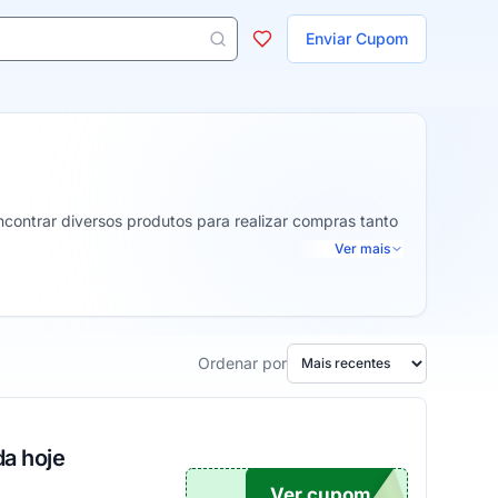
ojas
Enviar Cupom
 aparecem ao digitar 3 letras ou mais.
ncontrar diversos produtos para realizar compras tanto
Ver mais
Ordenar por
a hoje
Ver cupom
18%