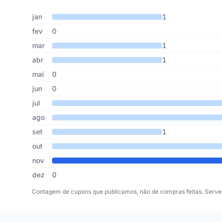
Cupons de Dresslily publicados por mês, somando os últi
Mês
Cupons publicados
Desconto médio
jan
1
fev
0
mar
1
abr
1
mai
0
jun
0
jul
ago
set
1
out
nov
dez
0
Contagem de cupons que publicamos, não de compras feitas. Serve 