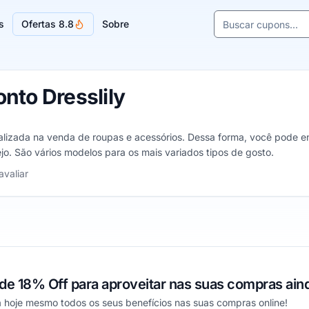
Buscar cupons e l
s
Ofertas 8.8
Sobre
Sugestões de lojas
nto Dresslily
cializada na venda de roupas e acessórios. Dessa forma, você pode e
. São vários modelos para os mais variados tipos de gosto.
relas
avaliar
e 18% Off para aproveitar nas suas compras aind
a hoje mesmo todos os seus benefícios nas suas compras online!