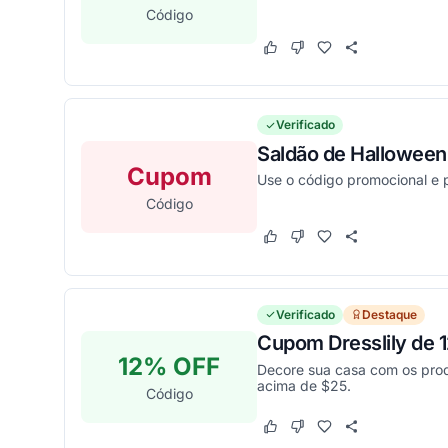
Código
Este cupom funcionou
Este cupom não funcion
Verificado
Saldão de Halloween
Cupom
Use o código promocional e 
Código
Este cupom funcionou
Este cupom não funcion
Verificado
Destaque
Cupom Dresslily de 
12% OFF
Decore sua casa com os prod
acima de $25.
Código
Este cupom funcionou
Este cupom não funcion