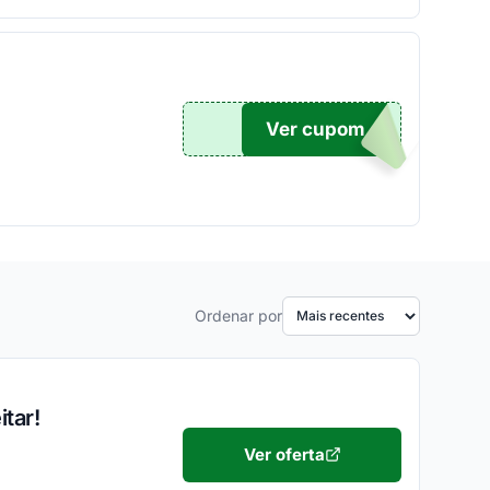
Ver cupom
1801
Ordenar por
tar!
Ver oferta