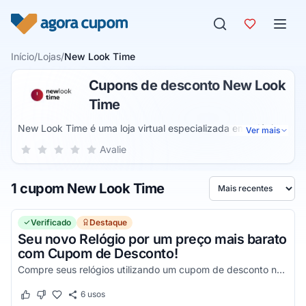
Pular para o conteúdo
Início
/
Lojas
/
New Look Time
Cupons de desconto New Look
Time
New Look Time é uma loja virtual especializada em relógios
Ver mais
para o público masculino e feminino. A lista de produtos
Sua nota para New Look Time, de 1 a 5 estrelas
Avalie
1 estrela
2 estrelas
3 estrelas
4 estrelas
5 estrelas
inclui relógios esportivos, fashion/casual, militares, de
mergulho, com acabamento de titânio, prata, entre outros,
1 cupom New Look Time
assim como relógios com pulseira de aço, de couro, de
Ordenar por
tecido e mais.
Verificado
Destaque
Seu novo Relógio por um preço mais barato
com Cupom de Desconto!
Compre seus relógios utilizando um cupom de desconto na New Look Time e economize agora!
6
usos
Este cupom funcionou
Este cupom não funcionou