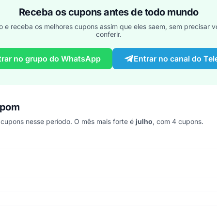
Receba os cupons antes de todo mundo
o e receba os melhores cupons assim que eles saem, sem precisar vo
conferir.
trar no grupo do WhatsApp
Entrar no canal do Te
upom
cupons nesse período. O mês mais forte é
julho
, com 4 cupons.
 últimos 8 anos