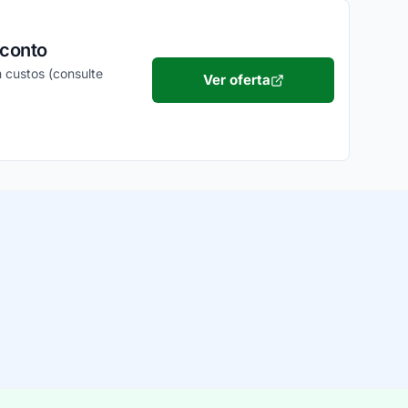
sconto
 custos (consulte
Ver oferta