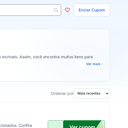
ojas
Enviar Cupom
 aparecem ao digitar 3 letras ou mais.
 incríveis. Assim, você encontra muitos itens para
Ver mais
Ordenar por
ionados. Confira
Ver cupom
15