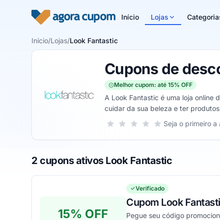
Pular para o conteúdo
Início
Lojas
Categoria
Início
/
Lojas
/
Look Fantastic
Cupons de desco
Melhor cupom: até 15% OFF
A Look Fantastic é uma loja online 
cuidar da sua beleza e ter produtos
Sua nota para Look Fantastic, de 1 a
Seja o primeiro a 
1 estrela
2 estrelas
3 estrelas
4 estrelas
5 estrelas
2 cupons ativos Look Fantastic
Verificado
Cupom Look Fantasti
15% OFF
Pegue seu código promociona