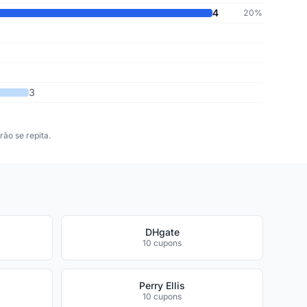
4
20%
3
ão se repita.
DHgate
10 cupons
Perry Ellis
10 cupons