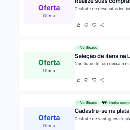
Realize suas compra
Oferta
Desfrute de descontos incrí
Oferta
Este cupom funcionou
Este cupom não funcion
Verificado
Seleção de itens na L
Oferta
Não fique de fora dessa e e
Oferta
Este cupom funcionou
Este cupom não funcion
Verificado
Primeira comp
Cadastre-se na plat
Oferta
Desfrute de vantagens simpl
Oferta