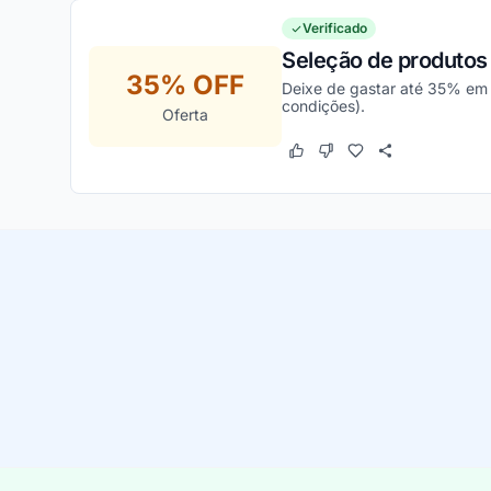
Verificado
Seleção de produtos
35% OFF
Deixe de gastar até 35% em t
condições).
Oferta
Este cupom funcionou
Este cupom não funcion