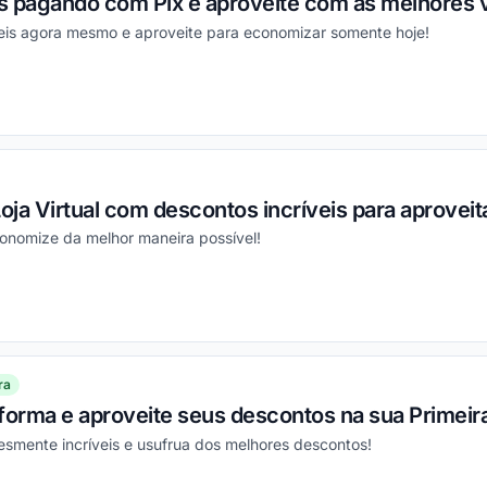
s pagando com Pix e aproveite com as melhores 
veis agora mesmo e aproveite para economizar somente hoje!
ou
oja Virtual com descontos incríveis para aproveit
conomize da melhor maneira possível!
ou
ra
aforma e aproveite seus descontos na sua Primei
esmente incríveis e usufrua dos melhores descontos!