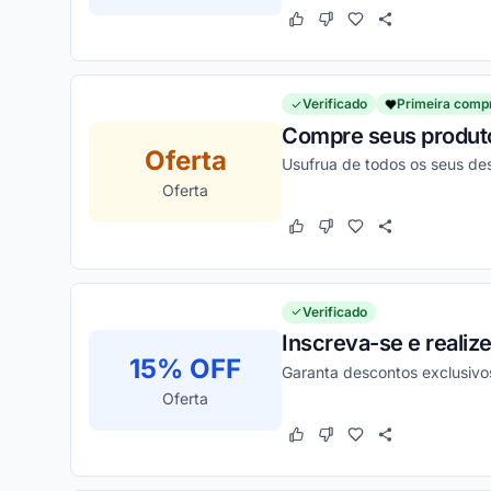
Este cupom funcionou
Este cupom não funcion
Verificado
Primeira comp
Compre seus produtos
Oferta
Usufrua de todos os seus de
Oferta
Este cupom funcionou
Este cupom não funcion
Verificado
Inscreva-se e realiz
15% OFF
Garanta descontos exclusivo
Oferta
Este cupom funcionou
Este cupom não funcion