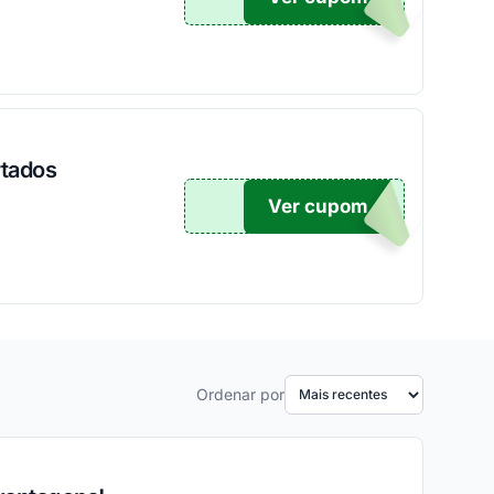
rtados
Ver cupom
EW
Ordenar por