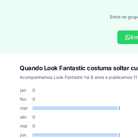
Entre no grup
En
Quando Look Fantastic costuma soltar c
Acompanhamos Look Fantastic há 8 anos e publicamos 11 
Cupons de Look Fantastic publicados por mês, somando os
Mês
Cupons publicados
Desconto médio
jan
0
fev
0
mar
1
abr
0
mai
0
jun
1