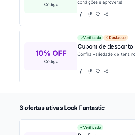
condições e aproveite!
Código
Este cupom funcionou
Este cupom não funcion
Verificado
Destaque
Cupom de desconto 
10% OFF
Confira variedade de itens n
Código
Este cupom funcionou
Este cupom não funcion
6 ofertas ativas Look Fantastic
Verificado