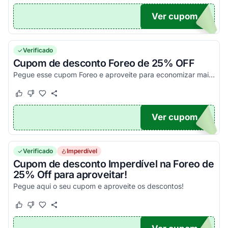
Ver cupom
G10
Verificado
Cupom de desconto Foreo de 25% OFF
Pegue esse cupom Foreo e aproveite para economizar mais 25% nos produtos LUNA fofo &amp; LUNA mini 2, UFO &amp; UFO Mini. Aplique o voucher no carrinho e aproveite agora!
Este cupom funcionou
Este cupom não funcionou
Ver cupom
US
Verificado
Imperdível
Cupom de desconto Imperdível na Foreo de
25% Off para aproveitar!
Pegue aqui o seu cupom e aproveite os descontos!
Este cupom funcionou
Este cupom não funcionou