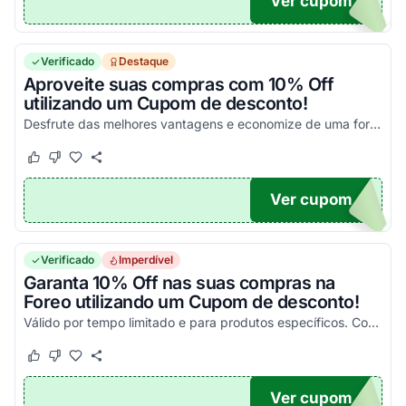
Ver cupom
25
Verificado
Destaque
Aproveite suas compras com 10% Off
utilizando um Cupom de desconto!
Desfrute das melhores vantagens e economize de uma forma simples nas suas compras!
Este cupom funcionou
Este cupom não funcionou
Ver cupom
10
Verificado
Imperdível
Garanta 10% Off nas suas compras na
Foreo utilizando um Cupom de desconto!
Válido por tempo limitado e para produtos específicos. Consulte condições no site e aproveite!
Este cupom funcionou
Este cupom não funcionou
Ver cupom
EW