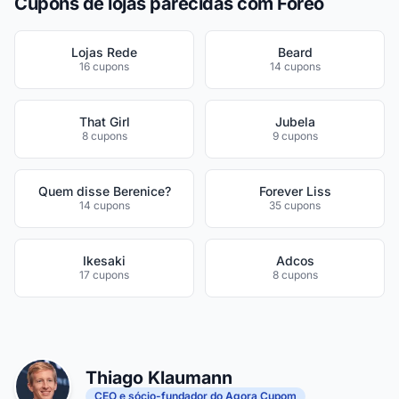
Cupons de lojas parecidas com Foreo
Lojas Rede
Beard
16 cupons
14 cupons
That Girl
Jubela
8 cupons
9 cupons
Quem disse Berenice?
Forever Liss
14 cupons
35 cupons
Ikesaki
Adcos
17 cupons
8 cupons
Thiago Klaumann
CEO e sócio-fundador do Agora Cupom