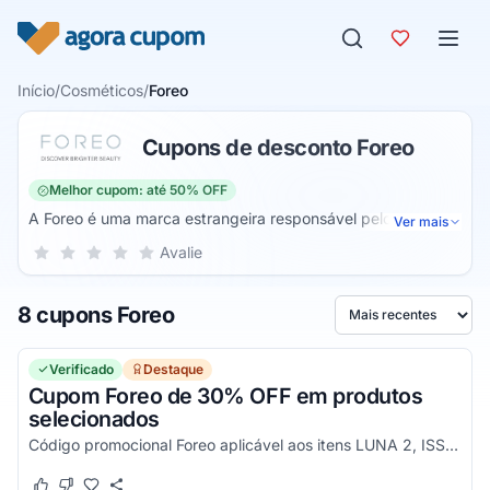
Pular para o conteúdo
Início
/
Cosméticos
/
Foreo
Cupons de desconto Foreo
Melhor cupom: até 50% OFF
A Foreo é uma marca estrangeira responsável pelos
Ver mais
massageadores faciais que costumam ser chamados de
Sua nota para Foreo, de 1 a 5 estrelas
Avalie
1 estrela
2 estrelas
3 estrelas
4 estrelas
5 estrelas
“foreo”. Trata-se de um aparelho que serve para limpar a
pele suavemente retirando resíduos de maquiagem e
8 cupons Foreo
impurezas. O produto funciona por meio de pequenas
Ordenar por
pulsações responsáveis por movimentar as cerdas
delicadas que estão em contato com o rosto.
Verificado
Destaque
Cupom Foreo de 30% OFF em produtos
selecionados
Código promocional Foreo aplicável aos itens LUNA 2, ISSA 2 &amp; ISSA mini 2. Consulte condições e aproveite!