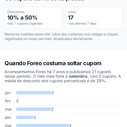
Descontos
Usos
10% a 50%
17
nos 7 cupons vigentes
nos últimos 7 dias
Números medidos neste site: votos dos visitantes nos códigos e cliques
registrados no nosso servidor. Atualizados diariamente.
Quando Foreo costuma soltar cupom
Acompanhamos Foreo há 7 anos e publicamos 21 cupons
nesse período. O mês mais forte é
setembro
, com 5 cupons. A
média de desconto dos cupons percentuais é de 29%.
Cupons de Foreo publicados por mês, somando os últimos 7 anos
Mês
Cupons publicados
Desconto médio
jan
2
fev
0
mar
2
abr
1
mai
3