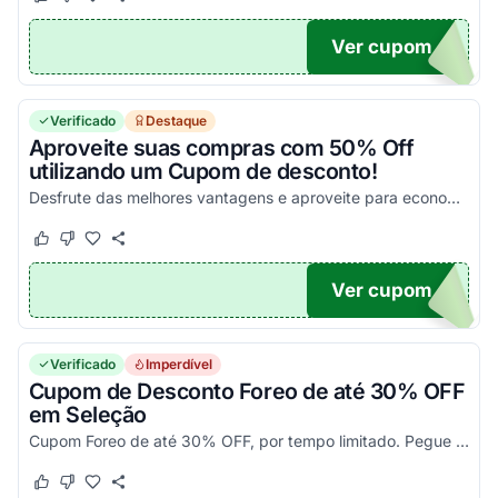
Este cupom funcionou
Este cupom não funcionou
Ver cupom
EO
Verificado
Destaque
Aproveite suas compras com 50% Off
utilizando um Cupom de desconto!
Desfrute das melhores vantagens e aproveite para economizar de uma forma simples!
Este cupom funcionou
Este cupom não funcionou
Ver cupom
P4
Verificado
Imperdível
Cupom de Desconto Foreo de até 30% OFF
em Seleção
Cupom Foreo de até 30% OFF, por tempo limitado. Pegue o código promocional e usufrua!
Este cupom funcionou
Este cupom não funcionou